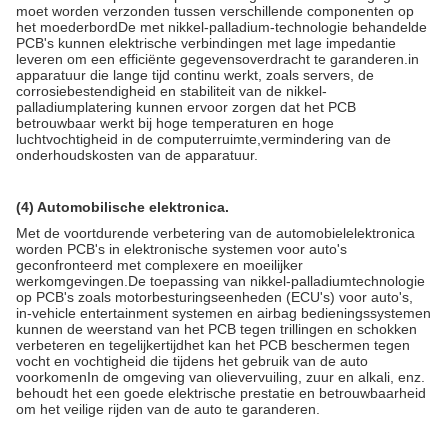
moet worden verzonden tussen verschillende componenten op
het moederbordDe met nikkel-palladium-technologie behandelde
PCB's kunnen elektrische verbindingen met lage impedantie
leveren om een efficiënte gegevensoverdracht te garanderen.in
apparatuur die lange tijd continu werkt, zoals servers, de
corrosiebestendigheid en stabiliteit van de nikkel-
palladiumplatering kunnen ervoor zorgen dat het PCB
betrouwbaar werkt bij hoge temperaturen en hoge
luchtvochtigheid in de computerruimte,vermindering van de
onderhoudskosten van de apparatuur.
(4) Automobilische elektronica.
Met de voortdurende verbetering van de automobielelektronica
worden PCB's in elektronische systemen voor auto's
geconfronteerd met complexere en moeilijker
werkomgevingen.De toepassing van nikkel-palladiumtechnologie
op PCB's zoals motorbesturingseenheden (ECU's) voor auto's,
in-vehicle entertainment systemen en airbag bedieningssystemen
kunnen de weerstand van het PCB tegen trillingen en schokken
verbeteren en tegelijkertijdhet kan het PCB beschermen tegen
vocht en vochtigheid die tijdens het gebruik van de auto
voorkomenIn de omgeving van olievervuiling, zuur en alkali, enz.
behoudt het een goede elektrische prestatie en betrouwbaarheid
om het veilige rijden van de auto te garanderen.