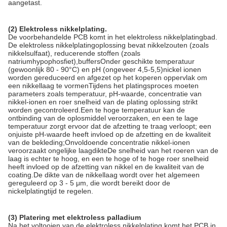
aangetast.
(2) Elektroless nikkelplating.
De voorbehandelde PCB komt in het elektroless nikkelplatingbad.
De elektroless nikkelplatingoplossing bevat nikkelzouten (zoals
nikkelsulfaat), reducerende stoffen (zoals
natriumhypophosfiet),buffersOnder geschikte temperatuur
(gewoonlijk 80 - 90°C) en pH (ongeveer 4,5-5,5)nickel ionen
worden gereduceerd en afgezet op het koperen oppervlak om
een nikkellaag te vormenTijdens het platingsproces moeten
parameters zoals temperatuur, pH-waarde, concentratie van
nikkel-ionen en roer snelheid van de plating oplossing strikt
worden gecontroleerd.Een te hoge temperatuur kan de
ontbinding van de oplosmiddel veroorzaken, en een te lage
temperatuur zorgt ervoor dat de afzetting te traag verloopt; een
onjuiste pH-waarde heeft invloed op de afzetting en de kwaliteit
van de bekleding;Onvoldoende concentratie nikkel-ionen
veroorzaakt ongelijke laagdikteDe snelheid van het roeren van de
laag is echter te hoog, en een te hoge of te hoge roer snelheid
heeft invloed op de afzetting van nikkel en de kwaliteit van de
coating.De dikte van de nikkellaag wordt over het algemeen
gereguleerd op 3 - 5 μm, die wordt bereikt door de
nickelplatingtijd te regelen.
(3) Platering met elektroless palladium
Na het voltooien van de elektroless nikkelplating komt het PCB in