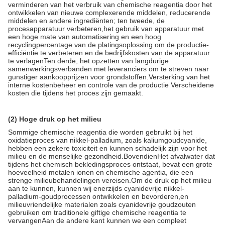
verminderen van het verbruik van chemische reagentia door het
ontwikkelen van nieuwe complexerende middelen, reducerende
middelen en andere ingrediënten; ten tweede, de
procesapparatuur verbeteren,het gebruik van apparatuur met
een hoge mate van automatisering en een hoog
recyclingpercentage van de platingsoplossing om de productie-
efficiëntie te verbeteren en de bedrijfskosten van de apparatuur
te verlagenTen derde, het opzetten van langdurige
samenwerkingsverbanden met leveranciers om te streven naar
gunstiger aankoopprijzen voor grondstoffen.Versterking van het
interne kostenbeheer en controle van de productie Verscheidene
kosten die tijdens het proces zijn gemaakt.
(2) Hoge druk op het milieu
Sommige chemische reagentia die worden gebruikt bij het
oxidatieproces van nikkel-palladium, zoals kaliumgoudcyanide,
hebben een zekere toxiciteit en kunnen schadelijk zijn voor het
milieu en de menselijke gezondheid.BovendienHet afvalwater dat
tijdens het chemisch bekledingsproces ontstaat, bevat een grote
hoeveelheid metalen ionen en chemische agentia, die een
strenge milieubehandelingen vereisen.Om de druk op het milieu
aan te kunnen, kunnen wij enerzijds cyanidevrije nikkel-
palladium-goudprocessen ontwikkelen en bevorderen,en
milieuvriendelijke materialen zoals cyanidevrije goudzouten
gebruiken om traditionele giftige chemische reagentia te
vervangenAan de andere kant kunnen we een compleet