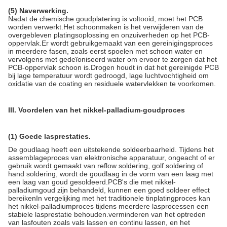
(5) Naverwerking.
Nadat de chemische goudplatering is voltooid, moet het PCB
worden verwerkt.Het schoonmaken is het verwijderen van de
overgebleven platingsoplossing en onzuiverheden op het PCB-
oppervlak.Er wordt gebruikgemaakt van een gereinigingsproces
in meerdere fasen, zoals eerst spoelen met schoon water en
vervolgens met gedeïoniseerd water om ervoor te zorgen dat het
PCB-oppervlak schoon is.Drogen houdt in dat het gereinigde PCB
bij lage temperatuur wordt gedroogd, lage luchtvochtigheid om
oxidatie van de coating en residuele watervlekken te voorkomen.
III. Voordelen van het nikkel-palladium-goudproces
(1) Goede lasprestaties.
De goudlaag heeft een uitstekende soldeerbaarheid. Tijdens het
assemblageproces van elektronische apparatuur, ongeacht of er
gebruik wordt gemaakt van reflow soldering, golf soldering of
hand soldering, wordt de goudlaag in de vorm van een laag met
een laag van goud gesoldeerd.PCB's die met nikkel-
palladiumgoud zijn behandeld, kunnen een goed soldeer effect
bereikenIn vergelijking met het traditionele tinplatingproces kan
het nikkel-palladiumproces tijdens meerdere lasprocessen een
stabiele lasprestatie behouden.verminderen van het optreden
van lasfouten zoals vals lassen en continu lassen, en het