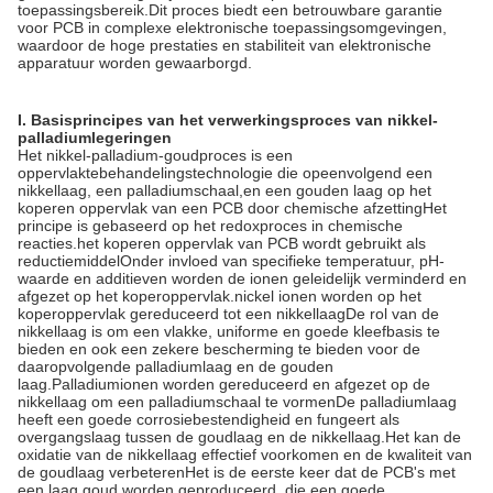
toepassingsbereik.Dit proces biedt een betrouwbare garantie
voor PCB in complexe elektronische toepassingsomgevingen,
waardoor de hoge prestaties en stabiliteit van elektronische
apparatuur worden gewaarborgd.
I. Basisprincipes van het verwerkingsproces van nikkel-
palladiumlegeringen
Het nikkel-palladium-goudproces is een
oppervlaktebehandelingstechnologie die opeenvolgend een
nikkellaag, een palladiumschaal,en een gouden laag op het
koperen oppervlak van een PCB door chemische afzettingHet
principe is gebaseerd op het redoxproces in chemische
reacties.het koperen oppervlak van PCB wordt gebruikt als
reductiemiddelOnder invloed van specifieke temperatuur, pH-
waarde en additieven worden de ionen geleidelijk verminderd en
afgezet op het koperoppervlak.nickel ionen worden op het
koperoppervlak gereduceerd tot een nikkellaagDe rol van de
nikkellaag is om een vlakke, uniforme en goede kleefbasis te
bieden en ook een zekere bescherming te bieden voor de
daaropvolgende palladiumlaag en de gouden
laag.Palladiumionen worden gereduceerd en afgezet op de
nikkellaag om een palladiumschaal te vormenDe palladiumlaag
heeft een goede corrosiebestendigheid en fungeert als
overgangslaag tussen de goudlaag en de nikkellaag.Het kan de
oxidatie van de nikkellaag effectief voorkomen en de kwaliteit van
de goudlaag verbeterenHet is de eerste keer dat de PCB's met
een laag goud worden geproduceerd, die een goede