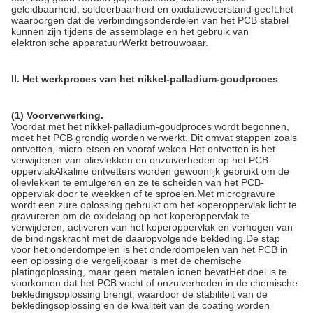
geleidbaarheid, soldeerbaarheid en oxidatieweerstand geeft.het
waarborgen dat de verbindingsonderdelen van het PCB stabiel
kunnen zijn tijdens de assemblage en het gebruik van
elektronische apparatuurWerkt betrouwbaar.
II. Het werkproces van het nikkel-palladium-goudproces
(1) Voorverwerking.
Voordat met het nikkel-palladium-goudproces wordt begonnen,
moet het PCB grondig worden verwerkt. Dit omvat stappen zoals
ontvetten, micro-etsen en vooraf weken.Het ontvetten is het
verwijderen van olievlekken en onzuiverheden op het PCB-
oppervlakAlkaline ontvetters worden gewoonlijk gebruikt om de
olievlekken te emulgeren en ze te scheiden van het PCB-
oppervlak door te weekken of te sproeien.Met microgravure
wordt een zure oplossing gebruikt om het koperoppervlak licht te
gravureren om de oxidelaag op het koperoppervlak te
verwijderen, activeren van het koperoppervlak en verhogen van
de bindingskracht met de daaropvolgende bekleding.De stap
voor het onderdompelen is het onderdompelen van het PCB in
een oplossing die vergelijkbaar is met de chemische
platingoplossing, maar geen metalen ionen bevatHet doel is te
voorkomen dat het PCB vocht of onzuiverheden in de chemische
bekledingsoplossing brengt, waardoor de stabiliteit van de
bekledingsoplossing en de kwaliteit van de coating worden