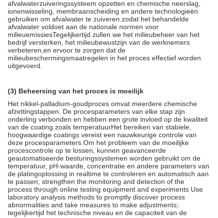
afvalwaterzuiveringssysteem opzetten en chemische neerslag,
ionenwisseling, membraanscheiding en andere technologieën
gebruiken om afvalwater te zuiveren.zodat het behandelde
afvalwater voldoet aan de nationale normen voor
milieuemissiesTegelijkertijd zullen we het milieubeheer van het
bedrijf versterken, het milieubewustzijn van de werknemers
verbeteren,en ervoor te zorgen dat de
milieubeschermingsmaatregelen in het proces effectief worden
uitgevoerd.
(3) Beheersing van het proces is moeilijk
Het nikkel-palladium-goudproces omvat meerdere chemische
afzettingstappen. De procesparameters van elke stap zijn
onderling verbonden en hebben een grote invloed op de kwaliteit
van de coating.zoals temperatuurHet bereiken van stabiele,
hoogwaardige coatings vereist een nauwkeurige controle van
deze procesparameters.Om het probleem van de moeilijke
procescontrole op te lossen, kunnen geavanceerde
geautomatiseerde besturingssystemen worden gebruikt om de
temperatuur, pH-waarde, concentratie en andere parameters van
de platingoplossing in realtime te controleren en automatisch aan
te passen; strengthen the monitoring and detection of the
process through online testing equipment and experiments Use
laboratory analysis methods to promptly discover process
abnormalities and take measures to make adjustments;
tegelijkertijd het technische niveau en de capaciteit van de