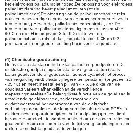
het elektroless palladiumplatingbad.De oplossing voor elektroless
palladiumplatering bevat palladiumzouten (zoals
palladiumchloride)De afzetting van de palladiumschaal vereist
ook een nauwkeurige controle van de procesparameters, zoals
temperatuur, pH-waarde, palladiumionconcentratie, enz.De
temperatuur voor palladiumplatering ligt meestal tussen 40 en
60°C en de pH is ongeveer 8 tot 9De dikte van de
palladiumschaal is relatief dun, meestal tussen 0,05 en 0,2
μm.maar ook een goede hechting basis voor de goudlaag.
(4) Chemische goudplatering.
Het is de laatste stap in het nikkel-palladium-goudplateren.De
elektrische goudplaatingsvloeistof bevat goudzouten (zoals
kaliumgoudcyanide of goudzouten zonder cyanide)Het proces
van vergulding vindt plaats bij lagere temperaturen (ongeveer 25
- 35 °C) en heeft meestal een pH van 4 - 6.De dikte van de
goudlaag varieert afhankelijk van de verschillende
toepassingsvereistenDe belangrijkste functie van de goudlaag is
uitstekende geleidbaarheid, soldeerbaarheid en
oxidatieweerstand.het waarborgen van de elektrische
verbindingsprestaties en de langetermijnstabiliteit van PCB's in
elektronische apparatuurTijdens het goudplatingsproces dient
bijzondere aandacht te worden besteed aan de concentratie van
goudzout en aan de controle van de tijd van goudplating om een
uniforme en dichte goudlaag te verkrijgen.