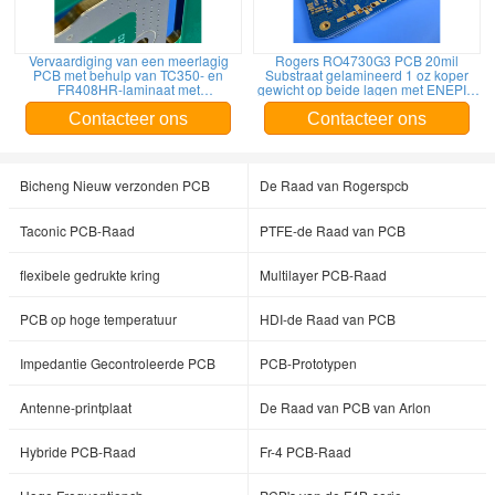
Vervaardiging van een meerlagig
Rogers RO4730G3 PCB 20mil
PCB met behulp van TC350- en
Substraat gelamineerd 1 oz koper
FR408HR-laminaat met
gewicht op beide lagen met ENEPIG
geavanceerde via- en
afwerking
randbeplatingstechnieken
Contacteer ons
Contacteer ons
Bicheng Nieuw verzonden PCB
De Raad van Rogerspcb
Taconic PCB-Raad
PTFE-de Raad van PCB
flexibele gedrukte kring
Multilayer PCB-Raad
PCB op hoge temperatuur
HDI-de Raad van PCB
Impedantie Gecontroleerde PCB
PCB-Prototypen
Antenne-printplaat
De Raad van PCB van Arlon
Hybride PCB-Raad
Fr-4 PCB-Raad