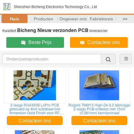
Shenzhen Bicheng Electronics Technology Co., Ltd
Huis
Producten
Ongeveer ons
Fabrieksreis
>>
Bicheng Nieuw verzonden PCB
Kwaliteit
leverancier
Beste Prijs
Contacteer ons
2-laags RO4350B LoPro PCB
Rogers TMM10 High-Dk 9.2 fabricage
gebouwd op 4mil substraat met
2-laags PCB-ontwerp met 15mil
Immersion Gold Finish voor RF,
(0.381mm) kernlaminaat
magnetron, snelle digitale app
Contacteer ons
Contacteer ons