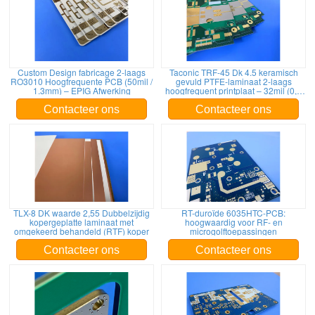
Custom Design fabricage 2-laags
Taconic TRF-45 Dk 4.5 keramisch
RO3010 Hoogfrequente PCB (50mil /
gevuld PTFE-laminaat 2-laags
1.3mm) – EPIG Afwerking
hoogfrequent printplaat – 32mil (0,9
mm) met Immersion Gold afwerking
Contacteer ons
Contacteer ons
TLX-8 DK waarde 2,55 Dubbelzijdig
RT-duroïde 6035HTC-PCB:
kopergeplatte laminaat met
hoogwaardig voor RF- en
omgekeerd behandeld (RTF) koper
microgolftoepassingen
Contacteer ons
Contacteer ons