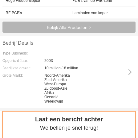
Hoge Frequentiepcb
PCB's van de F4B-serie
RF-PCB's
Laminaten van koper
Bekijk Alle Producten >
Bedrijf Details
Type Business:
Opgericht Jaar:
2003
Jaarlijkse omzet:
10 million-18 million
Grote Markt:
Noord-Amerika
Zuid-Amerika
West-Europa
Zuidoost-Azië
Afrika
Oceanië
Wereldwijd
Laat een bericht achter
We bellen je snel terug!