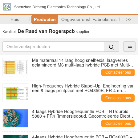
Shenzhen Bicheng Electronics Technology Co., Ltd
Huis
Producten
Ongeveer ons
Fabrieksreis
>>
De Raad van Rogerspcb
Kwaliteit
supplier.
M6 materiaal 14-laag hoog snelheids, laagverlies
gelamineerd M6 multi-laag hybride PCB met Multi-
Point Impedantie Control
Contacteer ons
High-Frequency Hybride Stapel-Up: Engineering van
een 8-laags printplaat met RO4350B, FR-4 en
Sequentiële Laminering
Contacteer ons
4-laags Hybride Hoogfrequentie PCB – RT/duroid
5880 + FR4 (Immersiegoud, Gecontroleerde Diepte
Sleuf)
Contacteer ons
4-laags Hybride Hoogfrequentie PCB – RO4003C +