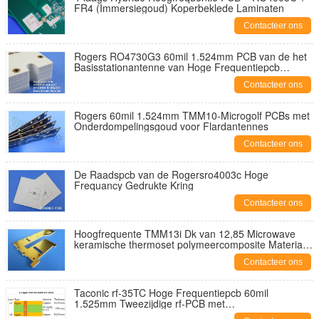
FR4 (Immersiegoud) Koperbeklede Laminaten
Contacteer ons
Rogers RO4730G3 60mil 1.524mm PCB van de het
Basisstationantenne van Hoge Frequentiepcb
Cellulaire
Contacteer ons
Rogers 60mil 1.524mm TMM10-Microgolf PCBs met
Onderdompelingsgoud voor Flardantennes
Contacteer ons
De Raadspcb van de Rogersro4003c Hoge
Frequancy Gedrukte Kring
Contacteer ons
Hoogfrequente TMM13i Dk van 12,85 Microwave
keramische thermoset polymeercomposite Materiaal
& Custom 2-laag PCB
Contacteer ons
Taconic rf-35TC Hoge Frequentiepcb 60mil
1.525mm Tweezijdige rf-PCB met
Onderdompelingsgoud