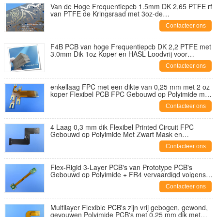
Van de Hoge Frequentiepcb 1.5mm DK 2,65 PTFE rf
van PTFE de Kringsraad met 3oz-de
Onderdompelingsgoud van de Koperdeklaag
Contacteer ons
F4B PCB van hoge Frequentiepcb DK 2,2 PTFE met
3.0mm Dik 1oz Koper en HASL Loodvrij voor
Flardantenne
Contacteer ons
enkellaag FPC met een dikte van 0,25 mm met 2 oz
koper Flexibel PCB FPC Gebouwd op Polyimide met
Goudbeplating FPC Voorbeeld
Contacteer ons
4 Laag 0,3 mm dik Flexibel Printed Circuit FPC
Gebouwd op Polyimide Met Zwart Mask en
Immersion Gold 0,03 μm
Contacteer ons
Flex-Rigid 3-Layer PCB's van Prototype PCB's
Gebouwd op Polyimide + FR4 vervaardigd volgens
IPC 6012 Klasse van toepassing voor Telemetrie
Contacteer ons
System
Multilayer Flexible PCB's zijn vrij gebogen, gewond,
gevouwen Polyimide PCB's met 0,25 mm dik met