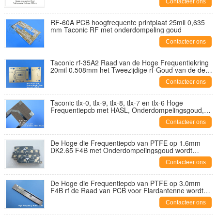
Contacteer ons
RF-60A PCB hoogfrequente printplaat 25mil 0,635
mm Taconic RF met onderdompeling goud
Contacteer ons
Taconic rf-35A2 Raad van de Hoge Frequentiekring
20mil 0.508mm het Tweezijdige rf-Goud van de de
Deklaagonderdompeling van PCB
Contacteer ons
Taconic tlx-0, tlx-9, tlx-8, tlx-7 en tlx-6 Hoge
Frequentiepcb met HASL, Onderdompelingsgoud,
Zilver, Tin en OSP
Contacteer ons
De Hoge die Frequentiepcb van PTFE op 1.6mm
DK2.65 F4B met Onderdompelingsgoud wordt
voortgebouwd voor Koppelingen
Contacteer ons
De Hoge die Frequentiepcb van PTFE op 3.0mm
F4B rf de Raad van PCB voor Flardantenne wordt
voortgebouwd
Contacteer ons