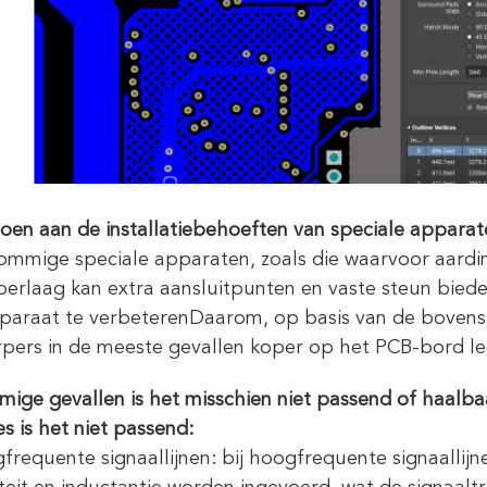
doen aan de installatiebehoeften van speciale apparat
ommige speciale apparaten, zoals die waarvoor aarding 
operlaag kan extra aansluitpunten en vaste steun bied
paraat te verbeterenDaarom, op basis van de bovenst
pers in de meeste gevallen koper op het PCB-bord l
mige gevallen is het misschien niet passend of haalb
es is het niet passend:
frequente signaallijnen: bij hoogfrequente signaallij