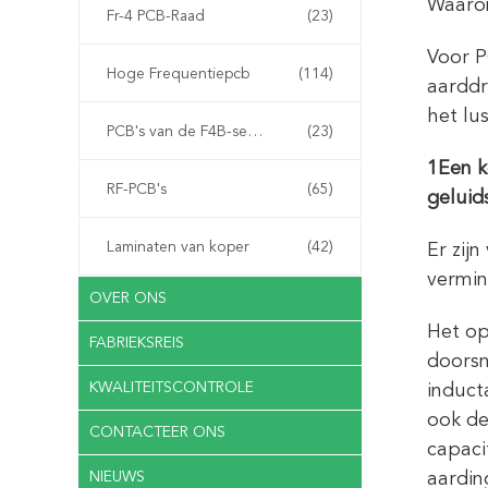
Waarom
Fr-4 PCB-Raad
(23)
Voor P
Hoge Frequentiepcb
(114)
aarddr
het lu
PCB's van de F4B-serie
(23)
1Een k
RF-PCB's
(65)
geluid
Laminaten van koper
(42)
Er zij
vermin
OVER ONS
Het op
FABRIEKSREIS
doorsn
KWALITEITSCONTROLE
induct
ook de
CONTACTEER ONS
capaci
NIEUWS
aardin