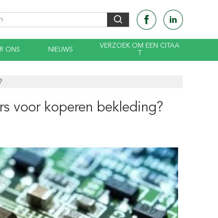
VERZOEK OM EEN CITAA
R ONS
NIEUWS
T
?
s voor koperen bekleding?