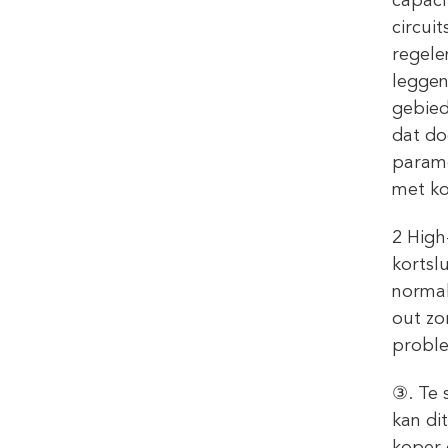
capaci
circui
regele
leggen
gebied
dat do
parame
met ko
2 High
kortsl
normal
out zo
probl
③. Te 
kan di
koper 