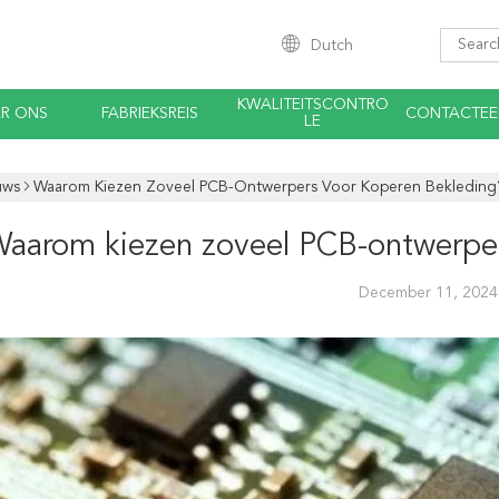
Dutch
KWALITEITSCONTRO
R ONS
FABRIEKSREIS
CONTACTEE
LE
uws
Waarom Kiezen Zoveel PCB-Ontwerpers Voor Koperen Bekleding
aarom kiezen zoveel PCB-ontwerper
December 11, 2024