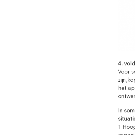
4. vol
Voor s
zijn,k
het ap
ontwer
In som
situati
1 Hoog