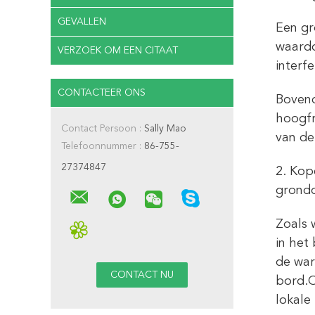
GEVALLEN
Een gr
waardo
VERZOEK OM EEN CITAAT
interf
CONTACTEER ONS
Bovend
hoogfr
Contact Persoon :
Sally Mao
van de
Telefoonnummer :
86-755-
27374847
2. Kop
grondd
Zoals 
in het
de war
bord.O
lokale