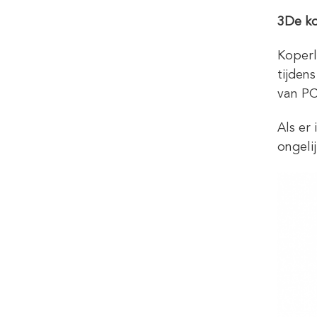
3De ko
Koperl
tijden
van PC
Als er
ongeli