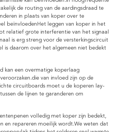
transmissie kan beïnvloeden.in hoogfrequente
akelijk de routing van de aardingsdraad te
deren in plaats van koper over te
eel beïnvloedenHet leggen van koper in het
 relatief grote interferentie van het signaal
l is erg streng voor de versterkingscircuit
l is daarom over het algemeen niet bedekt
heid kan een overmatige koperlaag
veroorzaken.die van invloed zijn op de
ichte circuitboards moet u de koperen lay-
tussen de lijnen te garanderen om
nentenpenen volledig met koper zijn bedekt,
en en repareren moeilijk wordt.We weten dat
oppervlak tijdens het solderen snel warmte