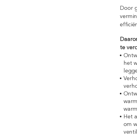
Door g
vermin
effici
Daarom
te verd
Ontw
het w
legg
Verho
verh
Ontw
warmt
warm
Het 
om wa
venti