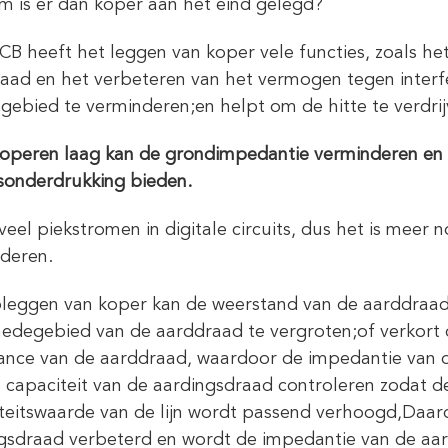
 is er dan koper aan het eind gelegd?
CB heeft het leggen van koper vele functies, zoals h
aad en het verbeteren van het vermogen tegen interf
sgebied te verminderen;en helpt om de hitte te verdrij
operen laag kan de grondimpedantie verminderen e
sonderdrukking bieden.
n veel piekstromen in digitale circuits, dus het is mee
deren.
leggen van koper kan de weerstand van de aarddraad
edegebied van de aarddraad te vergroten;of verkort 
ance van de aarddraad, waardoor de impedantie van 
 capaciteit van de aardingsdraad controleren zodat 
teitswaarde van de lijn wordt passend verhoogd,Daa
gsdraad verbeterd en wordt de impedantie van de aa