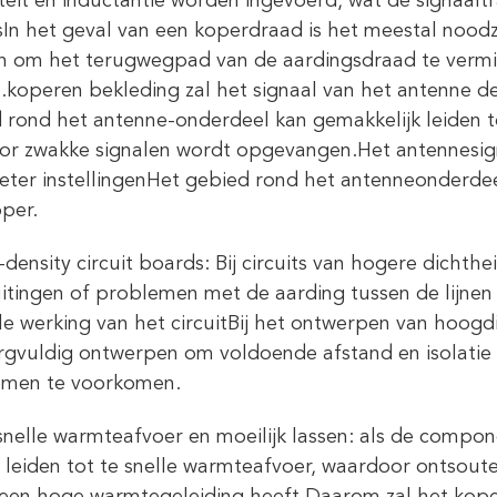
teit en inductantie worden ingevoerd, wat de signaal
tsIn het geval van een koperdraad is het meestal noodz
n om het terugwegpad van de aardingsdraad te vermin
.koperen bekleding zal het signaal van het antenne d
 rond het antenne-onderdeel kan gemakkelijk leiden tot
or zwakke signalen wordt opgevangen.Het antennesignaa
ter instellingenHet gebied rond het antenneonderdee
per.
-density circuit boards: Bij circuits van hogere dicht
uitingen of problemen met de aarding tussen de lijnen 
e werking van het circuitBij het ontwerpen van hoogd
rgvuldig ontwerpen om voldoende afstand en isolatie 
emen te voorkomen.
snelle warmteafvoer en moeilijk lassen: als de compo
t leiden tot te snelle warmteafvoer, waardoor ontsout
een hoge warmtegeleiding heeft.Daarom zal het koper