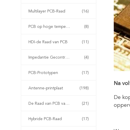
Multilayer PCB-Raad
(16)
PCB op hoge temperatuur
(8)
HDI-de Raad van PCB
(11)
Impedantie Gecontroleerde PCB
(4)
PCB-Prototypen
(17)
Na vol
Antenne-printplaat
(198)
De kop
De Raad van PCB van Arlon
(21)
opperv
Hybride PCB-Raad
(17)