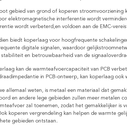
oot gebied van grond of koperen stroomvoorziening k
or elektromagnetische interferentie wordt verminderd
erentie wordt verbeterd,en voldoen aan de EMC-vereis
ien biedt koperlaag voor hoogfrequente schakelinge
equente digitale signalen, waardoor gelijkstroomnet
 stabiliteit en betrouwbaarheid van de signaaloverdra
erlaag kan de warmteafvoercapaciteit van PCB verbet
raadimpedantie in PCB-ontwerp, kan koperlaag ook 
we allemaal weten, is metaal een materiaal dat gemakke
 bord en andere lege gebieden zullen meer metalen 
mteafvoer zal toenemen, zodat het gemakkelijker is
ok koperen vergrendeling kan helpen de warmte gelij
 hete gebieden ontstaan.