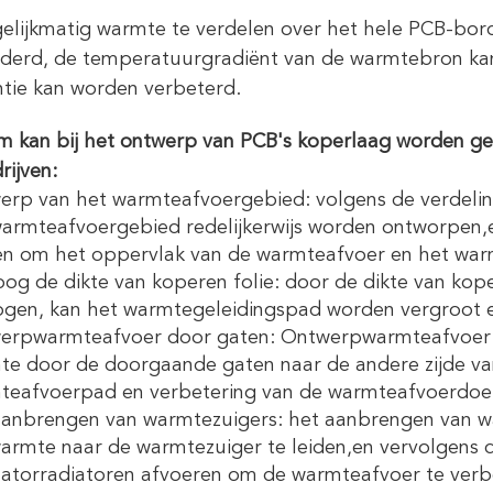
elijkmatig warmte te verdelen over het hele PCB-bor
derd, de temperatuurgradiënt van de warmtebron ka
ëntie kan worden verbeterd.
 kan bij het ontwerp van PCB's koperlaag worden g
rijven:
erp van het warmteafvoergebied: volgens de verdeli
armteafvoergebied redelijkerwijs worden ontworpen,
en om het oppervlak van de warmteafvoer en het warm
og de dikte van koperen folie: door de dikte van kop
ogen, kan het warmtegeleidingspad worden vergroot e
erpwarmteafvoer door gaten: Ontwerpwarmteafvoer 
e door de doorgaande gaten naar de andere zijde van
teafvoerpad en verbetering van de warmteafvoerdoel
aanbrengen van warmtezuigers: het aanbrengen van 
rmte naar de warmtezuiger te leiden,en vervolgens d
latorradiatoren afvoeren om de warmteafvoer te verb