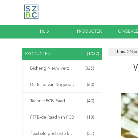
HUIS
PRODUCTEN
ONGEVEE
Thuis
Nie
PRODUCTEN
(1037)
W
Bicheng Nieuw verzonden PCB
(325)
De Raad van Rogerspcb
(60)
Taconic PCB-Raad
(40)
PTFE-de Raad van PCB
(18)
flexibele gedrukte kring
(35)