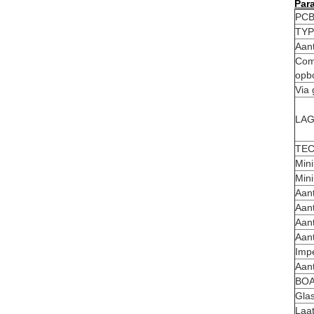
Par
PCB
TYP
Aant
Com
opb
Via
LAG
TE
Mini
Mini
Aant
Aant
Aant
Aant
Impe
Aan
BO
Gla
Laat