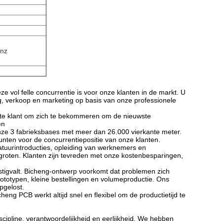
enz
vol felle concurrentie is voor onze klanten in de markt. U
ng, verkoop en marketing op basis van onze professionele
rote klant om zich te bekommeren om de nieuwste
en
nze 3 fabrieksbases met meer dan 26.000 vierkante meter.
unten voor de concurrentiepositie van onze klanten.
tuurintroducties, opleiding van werknemers en
groten. Klanten zijn tevreden met onze kostenbesparingen,
stigvalt. Bicheng-ontwerp voorkomt dat problemen zich
rototypen, kleine bestellingen en volumeproductie. Ons
pgelost.
heng PCB werkt altijd snel en flexibel om de productietijd te
cipline, verantwoordelijkheid en eerlijkheid. We hebben