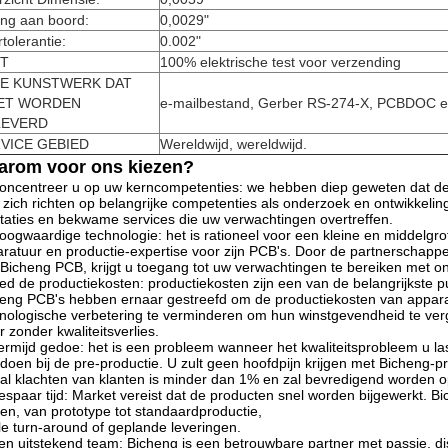
ing aan boord:
0,0029"
tolerantie:
0.002"
T
100% elektrische test voor verzending
E KUNSTWERK DAT
ET WORDEN
e-mailbestand, Gerber RS-274-X, PCBDOC 
LEVERD
VICE GEBIED
Wereldwijd, wereldwijd.
arom voor ons kiezen?
oncentreer u op uw kerncompetenties: we hebben diep geweten dat deze 
 zich richten op belangrijke competenties als onderzoek en ontwikkeli
taties en bekwame services die uw verwachtingen overtreffen.
oogwaardige technologie: het is rationeel voor een kleine en middelg
ratuur en productie-expertise voor zijn PCB's. Door de partnerschapp
Bicheng PCB, krijgt u toegang tot uw verwachtingen te bereiken met o
ed de productiekosten: productiekosten zijn een van de belangrijkste p
eng PCB's hebben ernaar gestreefd om de productiekosten van appara
nologische verbetering te verminderen om hun winstgevendheid te ver
 zonder kwaliteitsverlies.
ermijd gedoe: het is een probleem wanneer het kwaliteitsprobleem u la
doen bij de pre-productie. U zult geen hoofdpijn krijgen met Bicheng-p
al klachten van klanten is minder dan 1% en zal bevredigend worden o
espaar tijd: Market vereist dat de producten snel worden bijgewerkt. Bic
en, van prototype tot standaardproductie,
le turn-around of geplande leveringen.
en uitstekend team: Bicheng is een betrouwbare partner met passie, dis