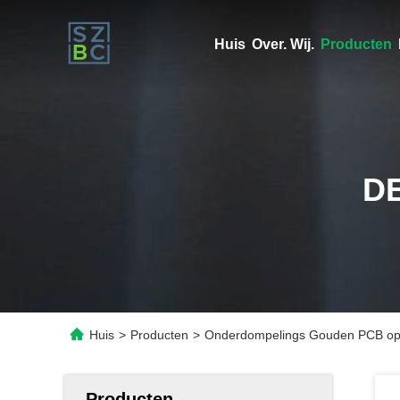
Huis
Over. Wij.
Producten
D
Huis
>
Producten
>
Onderdompelings Gouden PCB op
Producten