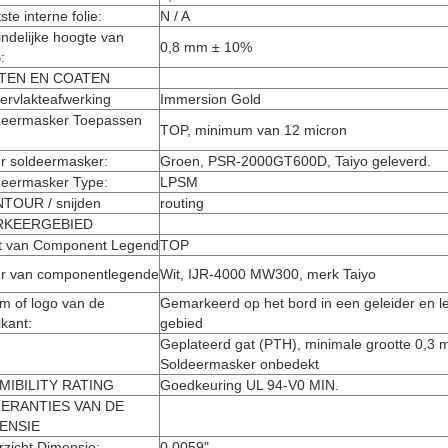
ste interne folie:
N / A
indelijke hoogte van
0,8 mm ± 10%
:
TEN EN COATEN
ervlakteafwerking
Immersion Gold
deermasker Toepassen
TOP, minimum van 12 micron
r soldeermasker:
Groen, PSR-2000GT600D, Taiyo geleverd.
deermasker Type:
LPSM
TOUR / snijden
routing
RKEERGEBIED
t van Component Legend
TOP
ur van componentlegende
Wit, IJR-4000 MW300, merk Taiyo
m of logo van de
Gemarkeerd op het bord in een geleider en 
ikant:
gebied
Geplateerd gat (PTH), minimale grootte 0,3 
Soldeermasker onbedekt
MIBILITY RATING
Goedkeuring UL 94-V0 MIN.
ERANTIES VAN DE
ENSIE
zicht Dimensie:
0,0059"