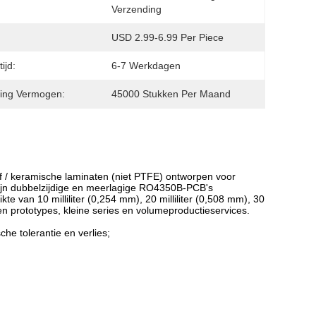
Verzending
USD 2.99-6.99 Per Piece
ijd:
6-7 Werkdagen
ing Vermogen:
45000 Stukken Per Maand
of / keramische laminaten (niet PTFE) ontworpen voor
zijn dubbelzijdige en meerlagige RO4350B-PCB's
e van 10 milliliter (0,254 mm), 20 milliliter (0,508 mm), 30
eden prototypes, kleine series en volumeproductieservices.
che tolerantie en verlies;