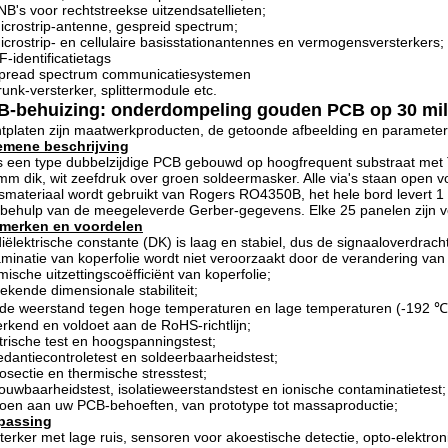
NB's voor rechtstreekse uitzendsatellieten;
icrostrip-antenne, gespreid spectrum;
icrostrip- en cellulaire basisstationantennes en vermogensversterkers;
F-identificatietags
Spread spectrum communicatiesystemen
runk-versterker, splittermodule etc.
B-behuizing: onderdompeling gouden PCB op 30 mi
ntplaten zijn maatwerkproducten, de getoonde afbeelding en parameters z
emene beschrijving
is een type dubbelzijdige PCB gebouwd op hoogfrequent substraat met
mm dik, wit zeefdruk over groen soldeermasker. Alle via's staan ​​open
smateriaal wordt gebruikt van Rogers RO4350B, het hele bord levert 1
behulp van de meegeleverde Gerber-gegevens. Elke 25 panelen zijn v
merken en voordelen
iëlektrische constante (DK) is laag en stabiel, dus de signaaloverdrach
minatie van koperfolie wordt niet veroorzaakt door de verandering va
mische uitzettingscoëfficiënt van koperfolie;
tekende dimensionale stabiliteit;
e weerstand tegen hoge temperaturen en lage temperaturen (-192 ℃
rkend en voldoet aan de RoHS-richtlijn;
trische test en hoogspanningstest;
dantiecontroletest en soldeerbaarheidstest;
osectie en thermische stresstest;
ouwbaarheidstest, isolatieweerstandstest en ionische contaminatietest;
oen aan uw PCB-behoeften, van prototype tot massaproductie;
passing
terker met lage ruis, sensoren voor akoestische detectie, opto-elektro