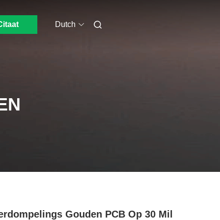
Citaat
Dutch
EN
rdompelings Gouden PCB Op 30 Mil