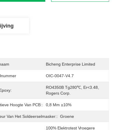
ijving
naam
Bicheng Enterprise Limited
lnummer
OIC-0047-V4.7
RO4350B Tg280℃, Er<3.48, 
Epoxy:
Rogers Corp.
itieve Hoogte Van PCB::
0,8 Mm ±10%
eur Van Het Soldeerselmasker::
Groene
100% Elektrotest Vroegere 