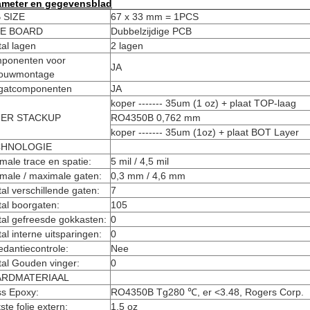
ameter en gegevensblad
 SIZE
67 x 33 mm = 1PCS
E BOARD
Dubbelzijdige PCB
al lagen
2 lagen
ponenten voor
JA
ouwmontage
 gatcomponenten
JA
koper ------- 35um (1 oz) + plaat TOP-laag
ER STACKUP
RO4350B 0,762 mm
koper ------- 35um (1oz) + plaat BOT Layer
CHNOLOGIE
male trace en spatie:
5 mil / 4,5 mil
male / maximale gaten:
0,3 mm / 4,6 mm
al verschillende gaten:
7
al boorgaten:
105
al gefreesde gokkasten:
0
al interne uitsparingen:
0
dantiecontrole:
Nee
tal Gouden vinger:
0
ARDMATERIAAL
ss Epoxy:
RO4350B Tg280 ℃, er <3.48, Rogers Corp.
ste folie extern:
1,5 oz