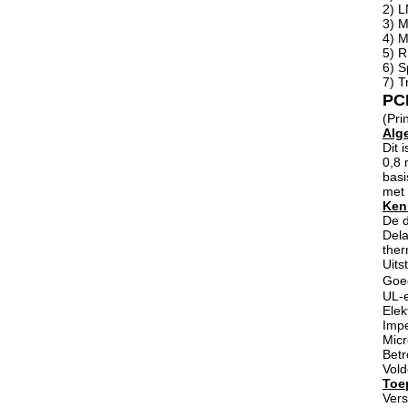
2) L
3) M
4) M
5) R
6) 
7) T
PC
(Pri
Alg
Dit 
0,8 
basi
met 
Ken
De d
Dela
ther
Uits
Goed
UL-e
Elek
Impe
Micr
Betr
Vold
Toe
Vers