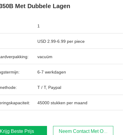
350B Met Dubbele Lagen
1
USD 2.99-6.99 per piece
ardverpakking:
vacuüm
ngstermijn:
6-7 werkdagen
methode:
T / T, Paypal
ringskapaciteit:
45000 stukken per maand
Krijg Beste Prijs
Neem Contact Met Ons Op