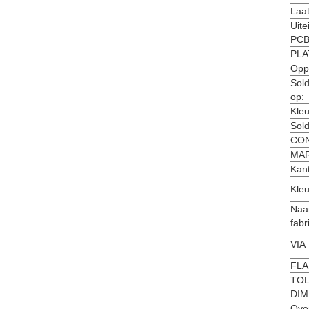
Laat
Uite
PCB
PLA
Opp
Sol
op:
Kleu
Sol
CON
MA
Kan
Kle
Naa
fabr
VIA
FLA
TOL
DIM
Over