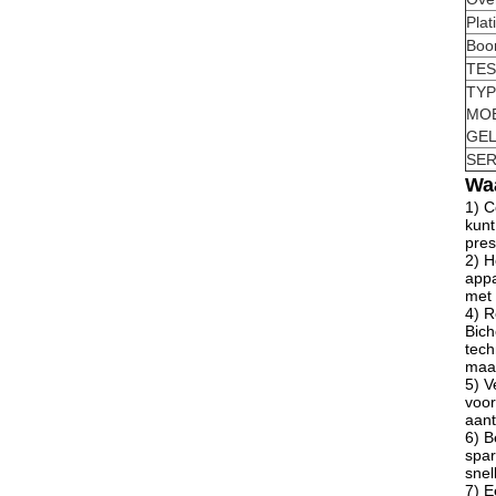
Plat
Boor
TES
TYP
MO
GE
SER
Wa
1) C
kunt
pres
2) H
appa
met 
4) R
Bich
tech
maar
5) V
voor
aant
6) B
spar
snel
7) E