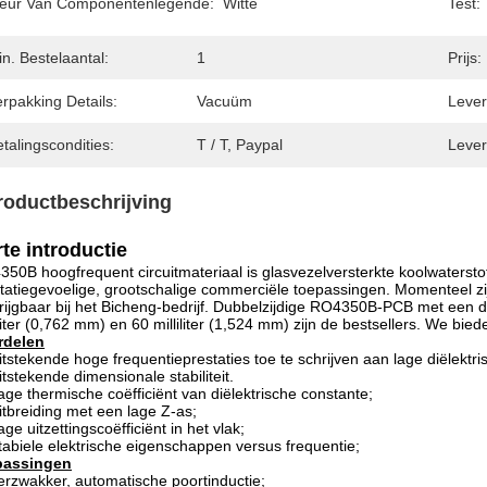
leur Van Componentenlegende:
Witte
Test:
n. Bestelaantal:
1
Prijs:
rpakking Details:
Vacuüm
Levert
talingscondities:
T / T, Paypal
Lever
roductbeschrijving
te introductie
50B hoogfrequent circuitmateriaal is glasvezelversterkte koolwaterst
tatiegevoelige, grootschalige commerciële toepassingen. Momenteel 
rijgbaar bij het Bicheng-bedrijf. Dubbelzijdige RO4350B-PCB met een dikt
iliter (0,762 mm) en 60 milliliter (1,524 mm) zijn de bestsellers. We bi
rdelen
itstekende hoge frequentieprestaties toe te schrijven aan lage diëlektris
itstekende dimensionale stabiliteit.
age thermische coëfficiënt van diëlektrische constante;
itbreiding met een lage Z-as;
age uitzettingscoëfficiënt in het vlak;
tabiele elektrische eigenschappen versus frequentie;
passingen
erzwakker, automatische poortinductie;