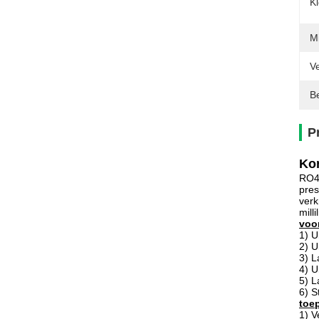
K
Mi
Ve
Be
P
Kor
RO43
pres
verk
mill
voo
1) U
2) U
3) L
4) U
5) L
6) S
toe
1) V