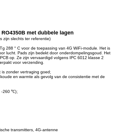
l RO4350B met dubbele lagen
ijn slechts ter referentie)
 Tg 288 ° C voor de toepassing van 4G WiFi-module. Het is
 voor lucht. Pads zijn bedekt door onderdompelingsgoud. Het
 PCB op. Ze zijn vervaardigd volgens IPC 6012 klasse 2
erpakt voor verzending.
t is zonder vertraging goed;
n koude en warmte als gevolg van de consistentie met de
 -260 ℃);
nische transmitters, 4G-antenne