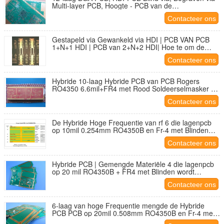
Multi-layer PCB, Hoogte - PCB van de
dichtheidsinterconnectie, via en zijn functie
Contacteer ons
Gestapeld via Gewankeld via HDI | PCB VAN PCB
1+N+1 HDI | PCB van 2+N+2 HDI| Hoe te om de
Stap (Opeenstapeling te onderscheiden) van HDI-
Contacteer ons
PCB?
Hybride 10-laag Hybride PCB van PCB Rogers
RO4350 6.6mil+FR4 met Rood Soldeerselmasker en
Onderdompelingsgoud
Contacteer ons
De Hybride Hoge Frequentie van rf 6 die lagenpcb
op 10mil 0.254mm RO4350B en Fr-4 met Blinden
wordt voortgebouwd via
Contacteer ons
Hybride PCB | Gemengde Materiële 4 die lagenpcb
op 20 mil RO4350B + FR4 met Blinden wordt
gemaakt via
Contacteer ons
6-laag van hoge Frequentie mengde de Hybride
PCB PCB op 20mil 0.508mm RO4350B en Fr-4 met
Blinden via