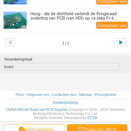
Contacteer ons
Hoog - die de dichtheid verbindt de Kringsraad
onderling van PCB (van HDI) op 14-laag Fr-4
Tg170℃ met Onderdompelingsgoud wordt
Contacteer ons
voortgebouwd
1 / 2
Veranderingstaal
Dutch
Thuis
|
Ongeveer ons
|
Contacteer ons
|
Sitemap
|
Privacybeleid
Desktopmening
CHINA HDI-de Raad van PCB Supplier.
Copyright © 2016 - 2026 Shenzhen
Bicheng Electronics Technology Co., Ltd.
All rights reserved. Developed by
ECER
Bericht versturen
Vraag een offerte