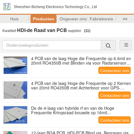
Shenzhen Bicheng Electronics Technology Co., Ltd
Huis
Producten
Ongeveer ons
Fabrieksreis
>>
HDI-de Raad van PCB
Kwaliteit
supplier.
(11)
4 PCB van de laag Hoge die Frequentie op 6.6mil en
20mil RO4350B met Blinden via voor Radarsensor
wordt voortgebouwd
Contacteer ons
4 PCB van de laag Hoge die Frequentie op 2 Kernen
van 20mil RO4350B met Achterboor voor GPS-
Drijver wordt voortgebouwd
Contacteer ons
De de 4-laag van hybride rf en van de Hoge
Frequentie Kringsraad bouwde op 16mil
RO4003C+FR4 met Onderdompelingstin voort
Contacteer ons
12-laag BGA PCB, HDI-PCB Blind via, Begraven via