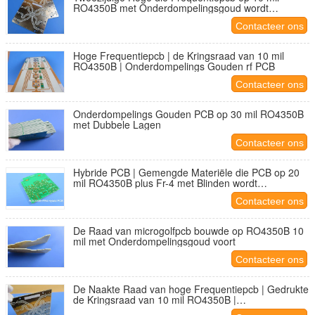
RO4350B met Onderdompelingsgoud wordt
voortgebouwd
Contacteer ons
Hoge Frequentiepcb | de Kringsraad van 10 mil
RO4350B | Onderdompelings Gouden rf PCB
Contacteer ons
Onderdompelings Gouden PCB op 30 mil RO4350B
met Dubbele Lagen
Contacteer ons
Hybride PCB | Gemengde Materiële die PCB op 20
mil RO4350B plus Fr-4 met Blinden wordt
voortgebouwd via
Contacteer ons
De Raad van microgolfpcb bouwde op RO4350B 10
mil met Onderdompelingsgoud voort
Contacteer ons
De Naakte Raad van hoge Frequentiepcb | Gedrukte
de Kringsraad van 10 mil RO4350B |
Onderdompeling Gouden HF PWB