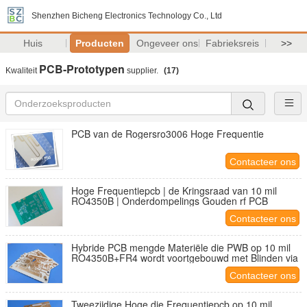
Shenzhen Bicheng Electronics Technology Co., Ltd
Huis
Producten
Ongeveer ons
Fabrieksreis
>>
PCB-Prototypen
Kwaliteit
supplier.
(17)
PCB van de Rogersro3006 Hoge Frequentie
Contacteer ons
Hoge Frequentiepcb | de Kringsraad van 10 mil
RO4350B | Onderdompelings Gouden rf PCB
Contacteer ons
Hybride PCB mengde Materiële die PWB op 10 mil
RO4350B+FR4 wordt voortgebouwd met Blinden via
Contacteer ons
Tweezijdige Hoge die Frequentiepcb op 10 mil