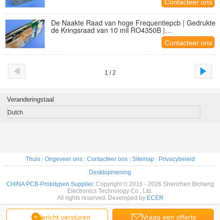
Contacteer ons
De Naakte Raad van hoge Frequentiepcb | Gedrukte
de Kringsraad van 10 mil RO4350B |
Onderdompeling Gouden HF PWB
Contacteer ons
1 / 2
Veranderingstaal
Dutch
Thuis
|
Ongeveer ons
|
Contacteer ons
|
Sitemap
|
Privacybeleid
Desktopmening
CHINA PCB-Prototypen Supplier.
Copyright © 2016 - 2026 Shenzhen Bicheng
Electronics Technology Co., Ltd.
All rights reserved. Developed by
ECER
Bericht versturen
Vraag een offerte