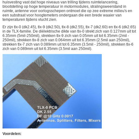
huisvesting vast dat hoge niveaus van trilling tijdens ruimtelancering,
blootstelling op hoge temperatuur in motormodules, stralingsweerstand in
ruimte, antenne voor oorlogsschepen ontmoet die op zee extreme milieu's en
een substraat voor hoogtemeters ondergaan die een brede waaier van
temperaturen tijdens vlucht zien.
Er zijn tlx-0 (dk2.45), tlx-9 (dk2.50), tlx-8 (dk2.55), tlx-7 (dk2.60) en tlx-6 (dk2.65)
in de TLX-familie. De diëlektrische dikte van tlx-0 strekt zich van 0.127mm uit tot
6.35mm (5mil-250mil), strekken tlx-9 zich van 0.05mm uit tot 6.35mm (2mil -
250mil), strekken tlx-8 zich van 0.064mm uit tot 6.35mm (2.5mil aan 250mil),
strekken tlx-7 zich van 0.089mm uit tot 6.35mm (3.5mil - 250mil), strekken tlx-6
zich van 0.089mm uit tot 6.35mm (3.5mil aan 250mil).
Voordelen: