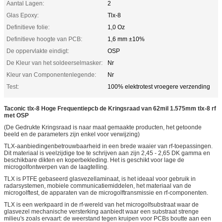
Aantal Lagen:
2
Glas Epoxy:
Tlx-8
Definitieve folie:
1,0 Oz
Definitieve hoogte van PCB:
1,6 mm ±10%
De oppervlakte eindigt:
OSP
De Kleur van het soldeerselmasker:
Nr
Kleur van Componentenlegende:
Nr
Test:
100% elektrotest vroegere verzending
Taconic tlx-8 Hoge Frequentiepcb de Kringsraad van 62mil 1.575mm tlx-8 rf
met OSP
(De Gedrukte Kringsraad is naar maat gemaakte producten, het getoonde
beeld en de parameters zijn enkel voor verwijzing)
TLX-aanbiedingenbetrouwbaarheid in een brede waaier van rf-toepassingen.
Dit materiaal is veelzijdige toe te schrijven aan zijn 2,45 - 2,65 DK gamma en
beschikbare dikten en koperbekleding. Het is geschikt voor lage de
microgolfontwerpen van de laagtelling.
TLX is PTFE gebaseerd glasvezellaminaat, is het ideaal voor gebruik in
radarsystemen, mobiele communicatiemiddelen, het materiaal van de
microgolftest, de apparaten van de microgolftransmissie en rf-componenten.
TLX is een werkpaard in de rf-wereld van het microgolfsubstraat waar de
glasvezel mechanische versterking aanbiedt waar een substraat strenge
milieu's zoals ervaart: de weerstand tegen kruipen voor PCBs boutte aan een