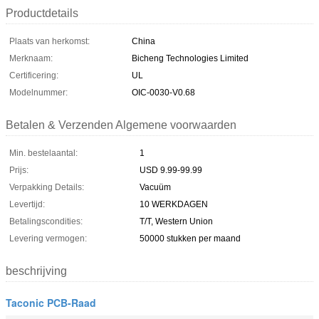
Productdetails
Plaats van herkomst:
China
Merknaam:
Bicheng Technologies Limited
Certificering:
UL
Modelnummer:
OIC-0030-V0.68
Betalen & Verzenden Algemene voorwaarden
Min. bestelaantal:
1
Prijs:
USD 9.99-99.99
Verpakking Details:
Vacuüm
Levertijd:
10 WERKDAGEN
Betalingscondities:
T/T, Western Union
Levering vermogen:
50000 stukken per maand
beschrijving
Taconic PCB-Raad