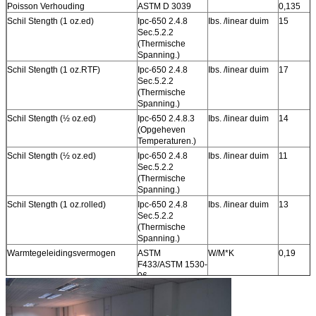
Poisson Verhouding
ASTM D 3039
0,135
Schil Stength (1 oz.ed)
Ipc-650 2.4.8
Ibs. /linear duim
15
Sec.5.2.2
(Thermische
Spanning.)
Schil Stength (1 oz.RTF)
Ipc-650 2.4.8
Ibs. /linear duim
17
Sec.5.2.2
(Thermische
Spanning.)
Schil Stength (½ oz.ed)
Ipc-650 2.4.8.3
Ibs. /linear duim
14
(Opgeheven
Temperaturen.)
Schil Stength (½ oz.ed)
Ipc-650 2.4.8
Ibs. /linear duim
11
Sec.5.2.2
(Thermische
Spanning.)
Schil Stength (1 oz.rolled)
Ipc-650 2.4.8
Ibs. /linear duim
13
Sec.5.2.2
(Thermische
Spanning.)
Warmtegeleidingsvermogen
ASTM
W/M*K
0,19
F433/ASTM 1530-
06
Dimensionale Stabiliteit (M.D.)
Ipc-650 2.4.39
mils/in.
0,06
Sec.5.5 (na bak.)