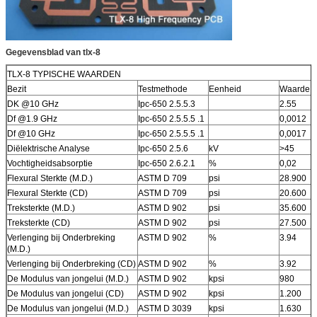
Gegevensblad van tlx-8
TLX-8 TYPISCHE WAARDEN
Bezit
Testmethode
Eenheid
Waarde
DK @10 GHz
Ipc-650 2.5.5.3
2.55
Df @1.9 GHz
Ipc-650 2.5.5.5 .1
0,0012
Df @10 GHz
Ipc-650 2.5.5.5 .1
0,0017
Diëlektrische Analyse
Ipc-650 2.5.6
kV
>45
Vochtigheidsabsorptie
Ipc-650 2.6.2.1
%
0,02
Flexural Sterkte (M.D.)
ASTM D 709
psi
28.900
Flexural Sterkte (CD)
ASTM D 709
psi
20.600
Treksterkte (M.D.)
ASTM D 902
psi
35.600
Treksterkte (CD)
ASTM D 902
psi
27.500
Verlenging bij Onderbreking
ASTM D 902
%
3.94
(M.D.)
Verlenging bij Onderbreking (CD)
ASTM D 902
%
3.92
De Modulus van jongelui (M.D.)
ASTM D 902
kpsi
980
De Modulus van jongelui (CD)
ASTM D 902
kpsi
1.200
De Modulus van jongelui (M.D.)
ASTM D 3039
kpsi
1.630