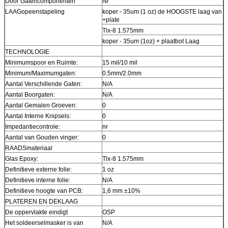
Door Gatencomponenten
Nr
LAAGopeenstapeling
koper - 35um (1 oz) de HOOGSTE laag van
+plate
Tlx-8 1.575mm
koper - 35um (1oz) + plaatbot Laag
TECHNOLOGIE
Minimumspoor en Ruimte:
15 mil/10 mil
Minimum/Maximumgaten:
0.5mm/2.0mm
Aantal Verschillende Gaten:
N/A
Aantal Boorgaten:
N/A
Aantal Gemalen Groeven:
0
Aantal Interne Knipsels:
0
Impedantiecontrole:
nr
Aantal van Gouden vinger:
0
RAADSmateriaal
Glas Epoxy:
Tlx-8 1.575mm
Definitieve externe folie:
1 oz
Definitieve interne folie:
N/A
Definitieve hoogte van PCB:
1,6 mm ±10%
PLATEREN EN DEKLAAG
De oppervlakte eindigt
OSP
Het soldeerselmasker is van
N/A