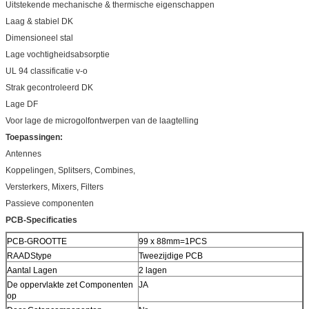
Uitstekende mechanische & thermische eigenschappen
Laag & stabiel DK
Dimensioneel stal
Lage vochtigheidsabsorptie
UL 94 classificatie v-o
Strak gecontroleerd DK
Lage DF
Voor lage de microgolfontwerpen van de laagtelling
Toepassingen:
Antennes
Koppelingen, Splitsers, Combines,
Versterkers, Mixers, Filters
Passieve componenten
PCB-Specificaties
PCB-GROOTTE
99 x 88mm=1PCS
RAADStype
Tweezijdige PCB
Aantal Lagen
2 lagen
De oppervlakte zet Componenten
JA
op