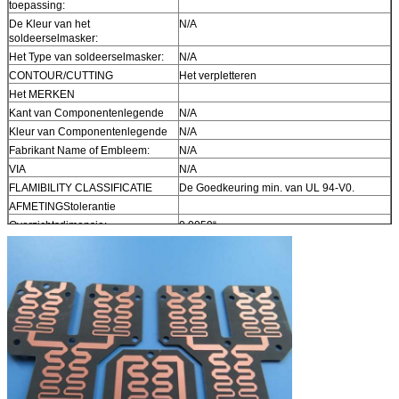
toepassing:
De Kleur van het
N/A
soldeerselmasker:
Het Type van soldeerselmasker:
N/A
CONTOUR/CUTTING
Het verpletteren
Het MERKEN
Kant van Componentenlegende
N/A
Kleur van Componentenlegende
N/A
Fabrikant Name of Embleem:
N/A
VIA
N/A
FLAMIBILITY CLASSIFICATIE
De Goedkeuring min. van UL 94-V0.
AFMETINGStolerantie
Overzichtsdimensie:
0,0059“
Raadsplateren:
0,0029“
Boortolerantie:
0,002“
TEST
100% elektrotest vroegere verzending
TYPE VAN TE LEVEREN
e-maildossier, Gerber rs-274-X, PCBDOC
KUNSTWERK
enz.
DE DIENSTgebied
Wereldwijd, globaal.