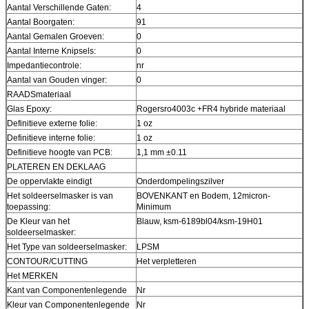
Aantal Verschillende Gaten:
4
Aantal Boorgaten:
91
Aantal Gemalen Groeven:
0
Aantal Interne Knipsels:
0
Impedantiecontrole:
nr
Aantal van Gouden vinger:
0
RAADSmateriaal
Glas Epoxy:
Rogersro4003c +FR4 hybride materiaal
Definitieve externe folie:
1 oz
Definitieve interne folie:
1 oz
Definitieve hoogte van PCB:
1,1 mm ±0.11
PLATEREN EN DEKLAAG
De oppervlakte eindigt
Onderdompelingszilver
Het soldeerselmasker is van
BOVENKANT en Bodem, 12micron-
toepassing:
Minimum
De Kleur van het
Blauw, ksm-6189bl04/ksm-19H01
soldeerselmasker:
Het Type van soldeerselmasker:
LPSM
CONTOUR/CUTTING
Het verpletteren
Het MERKEN
Kant van Componentenlegende
Nr
Kleur van Componentenlegende
Nr