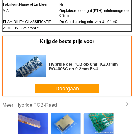
Fabrikant Name of Embleem:
Nr
VIA
Geplateerd door gat (PTH), minimumgrootte
0.3mm.
FLAMIBILITY CLASSIFICATIE
De Goedkeuring min. van UL 94-V0.
AFMETINGStolerantie
Overzichtsdimensie:
0,0059“
Raadsplateren:
0,0029“
Krijg de beste prijs voor
Boortolerantie:
0,002“
TEST
100% elektrotest vroegere verzending
TYPE VAN TE LEVEREN
e-maildossier, Gerber rs-274-X, PCBDOC
Hybride die PCB op 8mil 0.203mm
KUNSTWERK
enz.
RO4003C en 0.2mm Fr-4
DE DIENSTgebied
Wereldwijd, globaal.
Multilayer Hoge Frequentiepcb
wordt voortgebouwd
combineerde RO4003C en Fr-4
Doorgaan
Hybride PCB-Raad
Meer