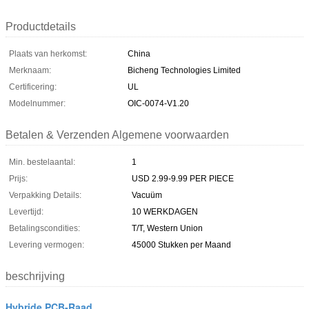
Productdetails
Plaats van herkomst:
China
Merknaam:
Bicheng Technologies Limited
Certificering:
UL
Modelnummer:
OIC-0074-V1.20
Betalen & Verzenden Algemene voorwaarden
Min. bestelaantal:
1
Prijs:
USD 2.99-9.99 PER PIECE
Verpakking Details:
Vacuüm
Levertijd:
10 WERKDAGEN
Betalingscondities:
T/T, Western Union
Levering vermogen:
45000 Stukken per Maand
beschrijving
Hybride PCB-Raad