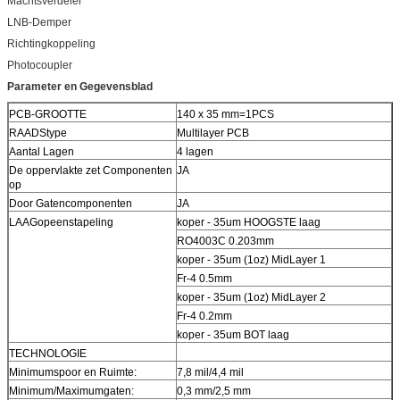
Machtsverdeler
LNB-Demper
Richtingkoppeling
Photocoupler
Parameter en Gegevensblad
PCB-GROOTTE
140 x 35 mm=1PCS
RAADStype
Multilayer PCB
Aantal Lagen
4 lagen
De oppervlakte zet Componenten
JA
op
Door Gatencomponenten
JA
LAAGopeenstapeling
koper - 35um HOOGSTE laag
RO4003C 0.203mm
koper - 35um (1oz) MidLayer 1
Fr-4 0.5mm
koper - 35um (1oz) MidLayer 2
Fr-4 0.2mm
koper - 35um BOT laag
TECHNOLOGIE
Minimumspoor en Ruimte:
7,8 mil/4,4 mil
Minimum/Maximumgaten:
0,3 mm/2,5 mm