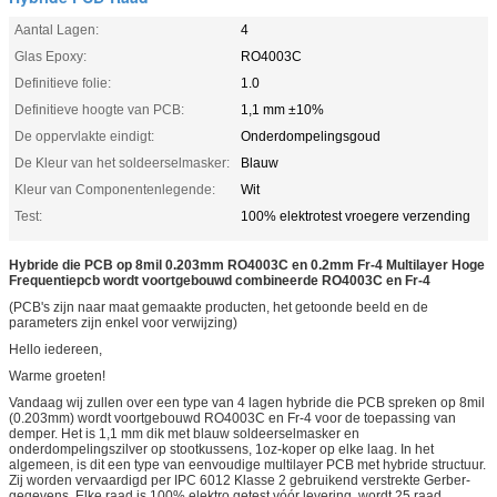
Aantal Lagen:
4
Glas Epoxy:
RO4003C
Definitieve folie:
1.0
Definitieve hoogte van PCB:
1,1 mm ±10%
De oppervlakte eindigt:
Onderdompelingsgoud
De Kleur van het soldeerselmasker:
Blauw
Kleur van Componentenlegende:
Wit
Test:
100% elektrotest vroegere verzending
Hybride die PCB op 8mil 0.203mm RO4003C en 0.2mm Fr-4 Multilayer Hoge
Frequentiepcb wordt voortgebouwd combineerde RO4003C en Fr-4
(PCB's zijn naar maat gemaakte producten, het getoonde beeld en de
parameters zijn enkel voor verwijzing)
Hello iedereen,
Warme groeten!
Vandaag wij zullen over een type van 4 lagen hybride die PCB spreken op 8mil
(0.203mm) wordt voortgebouwd RO4003C en Fr-4 voor de toepassing van
demper. Het is 1,1 mm dik met blauw soldeerselmasker en
onderdompelingszilver op stootkussens, 1oz-koper op elke laag. In het
algemeen, is dit een type van eenvoudige multilayer PCB met hybride structuur.
Zij worden vervaardigd per IPC 6012 Klasse 2 gebruikend verstrekte Gerber-
gegevens. Elke raad is 100% elektro getest vóór levering, wordt 25 raad