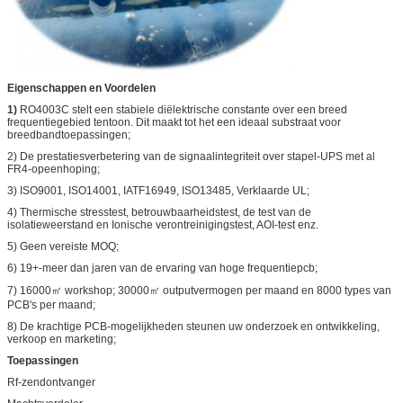
Eigenschappen en Voordelen
1)
RO4003C stelt een stabiele diëlektrische constante over een breed
frequentiegebied tentoon. Dit maakt tot het een ideaal substraat voor
breedbandtoepassingen;
2) De prestatiesverbetering van de signaalintegriteit over stapel-UPS met al
FR4-opeenhoping;
3) ISO9001, ISO14001, IATF16949, ISO13485, Verklaarde UL;
4) Thermische stresstest, betrouwbaarheidstest, de test van de
isolatieweerstand en Ionische verontreinigingstest, AOI-test enz.
5) Geen vereiste MOQ;
6) 19+-meer dan jaren van de ervaring van hoge frequentiepcb;
7) 16000㎡ workshop; 30000㎡ outputvermogen per maand en 8000 types van
PCB's per maand;
8) De krachtige PCB-mogelijkheden steunen uw onderzoek en ontwikkeling,
verkoop en marketing;
Toepassingen
Rf-zendontvanger