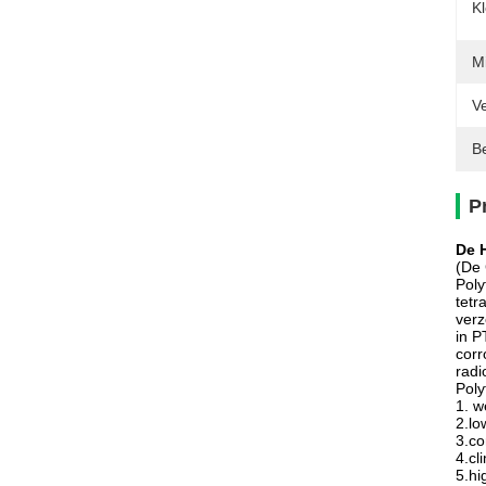
K
Mi
Ve
Be
P
De 
(De 
Poly
tetr
verz
in P
corr
radi
Poly
1. w
2.lo
3.co
4.cl
5.hi