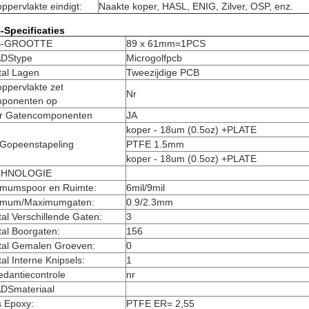
ppervlakte eindigt:
Naakte koper, HASL, ENIG, Zilver, OSP, enz.
-Specificaties
B-GROOTTE
89 x 61mm=1PCS
DStype
Microgolfpcb
tal Lagen
Tweezijdige PCB
ppervlakte zet
Nr
ponenten op
r Gatencomponenten
JA
koper - 18um (0.5oz) +PLATE
Gopeenstapeling
PTFE 1.5mm
koper - 18um (0.5oz) +PLATE
CHNOLOGIE
imumspoor en Ruimte:
6mil/9mil
imum/Maximumgaten:
0.9/2.3mm
al Verschillende Gaten:
3
al Boorgaten:
156
tal Gemalen Groeven:
0
al Interne Knipsels:
1
edantiecontrole
nr
DSmateriaal
s Epoxy:
PTFE ER= 2,55