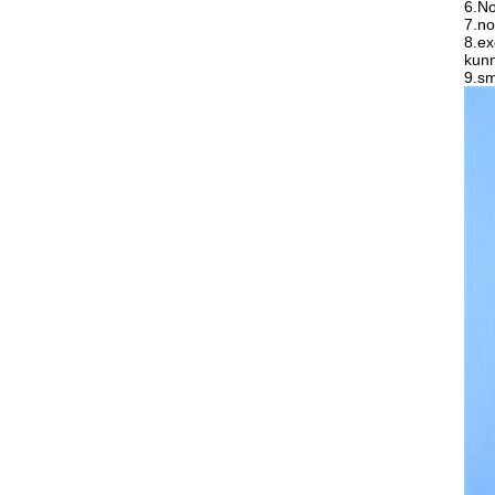
6.No
7.no
8.ex
kunn
9.sm