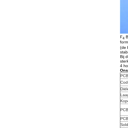
F
B
4
form
(de 
stab
Bij 
ster
4 ho
Ons
PCB
Cod
Diël
Laag
Kop
PCB-
PCB
Sol