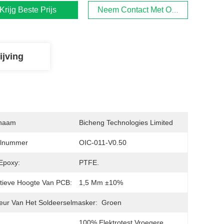
Krijg Beste Prijs
Neem Contact Met Ons Op
ijving
naam
Bicheng Technologies Limited
lnummer
OIC-011-V0.50
Epoxy:
PTFE.
itieve Hoogte Van PCB:
1,5 Mm ±10%
eur Van Het Soldeerselmasker:
Groen
100% Elektrotest Vroegere 