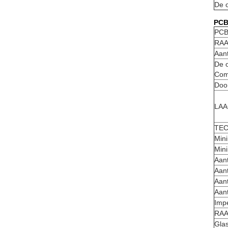
De o
PCB
PC
RAA
Aan
De o
Com
Doo
LAA
TE
Min
Min
Aant
Aant
Aan
Aant
Imp
RAA
Gla