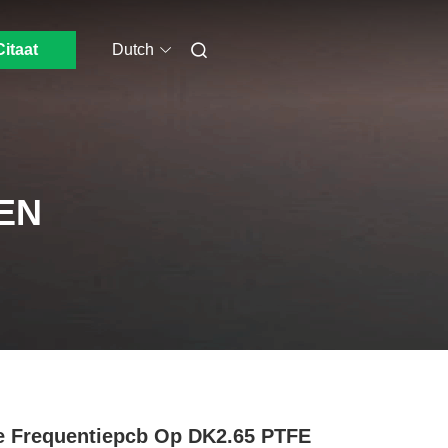
Citaat
Dutch
EN
 Frequentiepcb Op DK2.65 PTFE