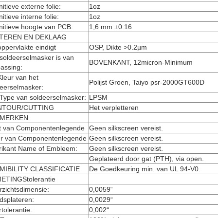
nitieve externe folie:
1oz
nitieve interne folie:
1oz
nitieve hoogte van PCB:
1,6 mm ±0.16
TEREN EN DEKLAAG
ppervlakte eindigt
OSP, Dikte >0.2µm
soldeerselmasker is van
BOVENKANT, 12micron-Minimum
assing:
leur van het
Polijst Groen, Taiyo psr-2000GT600D
deerselmasker:
 Type van soldeerselmasker:
LPSM
NTOUR/CUTTING
Het verpletteren
 MERKEN
t van Componentenlegende
Geen silkscreen vereist.
ur van Componentenlegende
Geen silkscreen vereist.
rikant Name of Embleem:
Geen silkscreen vereist.
Geplateerd door gat (PTH), via open.
MIBILITY CLASSIFICATIE
De Goedkeuring min. van UL 94-V0.
ETINGStolerantie
zichtsdimensie:
0,0059“
dsplateren:
0,0029“
tolerantie:
0,002“