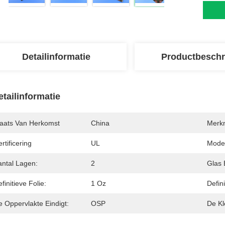
Detailinformatie
Productbeschr
etailinformatie
laats Van Herkomst
China
Merk
rtificering
UL
Mode
antal Lagen:
2
Glas 
finitieve Folie:
1 Oz
Defin
e Oppervlakte Eindigt:
OSP
De Kl