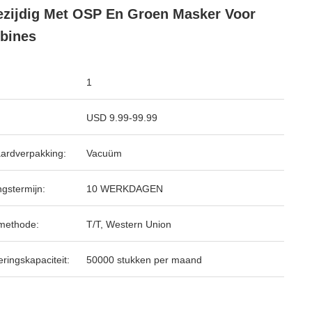
zijdig Met OSP En Groen Masker Voor
bines
1
USD 9.99-99.99
ardverpakking:
Vacuüm
ngstermijn:
10 WERKDAGEN
methode:
T/T, Western Union
ringskapaciteit:
50000 stukken per maand