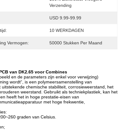
Verzending
USD 9.99-99.99
ijd:
10 WERKDAGEN
ing Vermogen:
50000 Stukken Per Maand
 PCB van DK2.65 voor Combines
eld en de parameters zijn enkel voor verwijzing)
koning wordt“, is een polymeersamenstelling van
 uitstekende chemische stabiliteit, corrosieweerstand, het
verouderen weerstand. Gebruikt als techniekplastiek, kan het
en heeft het in hoge prestatie-eisen van
ommunicatieapparatuur met hoge frekwentie,
ies:
200~260 graden van Celsius.
en;