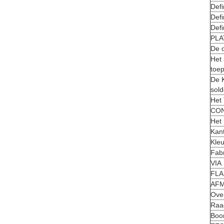
Defi
Defi
Defi
PLA
De o
Het 
toep
De K
sol
Het
CO
Het
Kan
Kle
Fab
VIA
FLA
AFM
Over
Raa
Boor