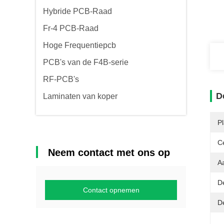
Hybride PCB-Raad
Fr-4 PCB-Raad
Hoge Frequentiepcb
PCB's van de F4B-serie
RF-PCB's
D
Laminaten van koper
P
Ce
Neem contact met ons op
A
De
Contact opnemen
D