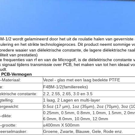
M-1/2 wordt gelamineerd door het uit de roulatie halen van geverniste
ulering en het strikte technologieproces. Dit product neemt sommige 
bredere waaier van diëlektrische constante, de lagere diëlektrische ra
iliteit van prestaties)
de frequenties van rf en van de Microgolf, is de diëlektrische constante
k signaal tijdens transmissie over PCB, het maken van tot hen ideaal 
udt.
 PCB-Vermogen
-Materiaal:
Vezel - glas met een laag bedekte PTFE
e:
F
4
BM-1/2(familiereeks)
ektrische constante:
2.2, 2.55, 2.65, 3.0 en 3.5
telling:
1 laag, 2 Lagen en multi-layer
ergewicht:
0.5oz (17 µm), 1oz (35µm), 2oz (70µm), 3oz (
0.25mm, 0.5mm, 0.8mm, 1.0mm, 1.5mm, 2.0m
dikte:
6.0mm, 8.0mm, 10.0mm, 12.0mm
-grootte:
≤400mm X 500mm
deerselmasker:
Groene, Zwarte, Blauwe, Gele, Rode enz.