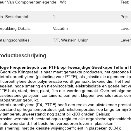
leur Van Componentenlegende:
Wit
Test:
n. Bestelaantal:
1
Prijs:
rpakking Details:
Vacuüm
Levert
talingscondities:
T/T, Western Union
Lever
roductbeschrijving
Hoge Frequentiepcb van PTFE op Tweezijdige Goedkope Teflonrf
Gedrukte Kringsraad is naar maat gemaakte producten, het getoonde be
tetrafluoroethylene (plotseling voor PTFE), als „plastic die algemeen 
afluoroethylene door polymerisatie wordt gemaakt bekend die. Het heeft
egelen, hoge smering en niet-viscositeit, elektroisolatie en goede het 
TFE-buis, staaf, riem, plaat, film etc. worden gemaakt. Over het algeme
osiebestendige pijpen, containers, pompen, kleppen evenals radar, c
oapparatuur gebruikt.
tetrafluoroethylene (F4, PTFE) heeft een reeks van uitstekende prestat
eerstand op hoge temperatuur: gebruikstemperatuur op lange termijn 
w temperatuurweerstand: nog zacht bij -100 graden Celsius;
rrosion weerstand: bestand aqua regia en alle organische oplosmiddel
imate weerstand: het beste het verouderen leven in plastieken;
gh smering: met de kleinste wrijvingcoëfficiënt in plastieken (0,04);