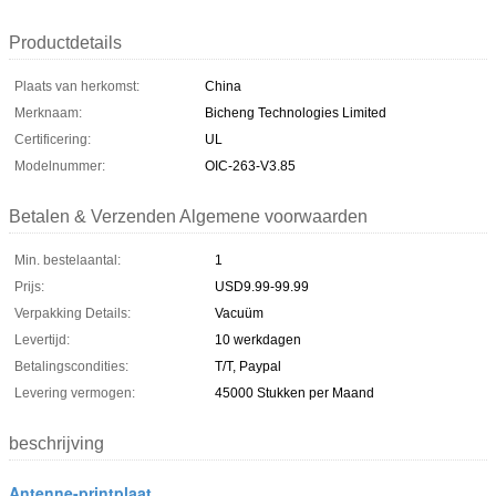
Productdetails
Plaats van herkomst:
China
Merknaam:
Bicheng Technologies Limited
Certificering:
UL
Modelnummer:
OIC-263-V3.85
Betalen & Verzenden Algemene voorwaarden
Min. bestelaantal:
1
Prijs:
USD9.99-99.99
Verpakking Details:
Vacuüm
Levertijd:
10 werkdagen
Betalingscondities:
T/T, Paypal
Levering vermogen:
45000 Stukken per Maand
beschrijving
Antenne-printplaat