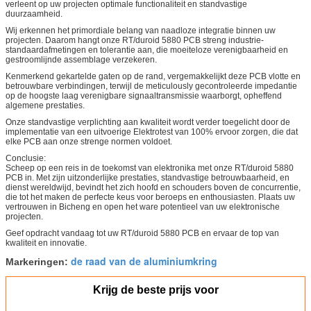
verleent op uw projecten optimale functionaliteit en standvastige
duurzaamheid.
Wij erkennen het primordiale belang van naadloze integratie binnen uw
projecten. Daarom hangt onze RT/duroid 5880 PCB streng industrie-
standaardafmetingen en tolerantie aan, die moeiteloze verenigbaarheid en
gestroomlijnde assemblage verzekeren.
Kenmerkend gekartelde gaten op de rand, vergemakkelijkt deze PCB vlotte en
betrouwbare verbindingen, terwijl de meticulously gecontroleerde impedantie
op de hoogste laag verenigbare signaaltransmissie waarborgt, opheffend
algemene prestaties.
Onze standvastige verplichting aan kwaliteit wordt verder toegelicht door de
implementatie van een uitvoerige Elektrotest van 100% ervoor zorgen, die dat
elke PCB aan onze strenge normen voldoet.
Conclusie:
Scheep op een reis in de toekomst van elektronika met onze RT/duroid 5880
PCB in. Met zijn uitzonderlijke prestaties, standvastige betrouwbaarheid, en
dienst wereldwijd, bevindt het zich hoofd en schouders boven de concurrentie,
die tot het maken de perfecte keus voor beroeps en enthousiasten. Plaats uw
vertrouwen in Bicheng en open het ware potentieel van uw elektronische
projecten.
Geef opdracht vandaag tot uw RT/duroid 5880 PCB en ervaar de top van
kwaliteit en innovatie.
de raad van de aluminiumkring
Markeringen:
Krijg de beste prijs voor