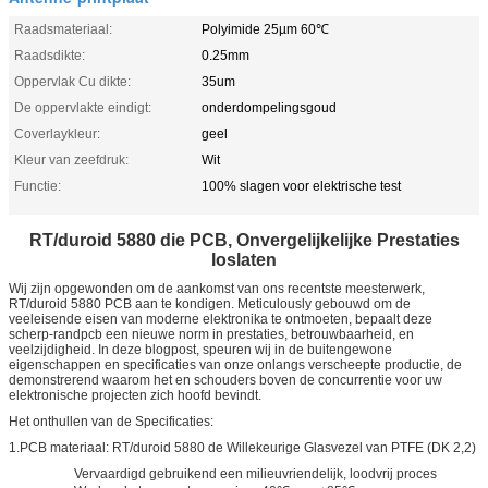
Raadsmateriaal:
Polyimide 25µm 60℃
Raadsdikte:
0.25mm
Oppervlak Cu dikte:
35um
De oppervlakte eindigt:
onderdompelingsgoud
Coverlaykleur:
geel
Kleur van zeefdruk:
Wit
Functie:
100% slagen voor elektrische test
RT/duroid 5880 die PCB, Onvergelijkelijke Prestaties
loslaten
Wij zijn opgewonden om de aankomst van ons recentste meesterwerk,
RT/duroid 5880 PCB aan te kondigen. Meticulously gebouwd om de
veeleisende eisen van moderne elektronika te ontmoeten, bepaalt deze
scherp-randpcb een nieuwe norm in prestaties, betrouwbaarheid, en
veelzijdigheid. In deze blogpost, speuren wij in de buitengewone
eigenschappen en specificaties van onze onlangs verscheepte productie, de
demonstrerend waarom het en schouders boven de concurrentie voor uw
elektronische projecten zich hoofd bevindt.
Het onthullen van de Specificaties:
1.PCB materiaal: RT/duroid 5880 de Willekeurige Glasvezel van PTFE (DK 2,2)
Vervaardigd gebruikend een milieuvriendelijk, loodvrij proces