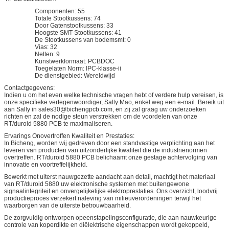
Componenten: 55
Totale Stootkussens: 74
Door Gatenstootkussens: 33
Hoogste SMT-Stootkussens: 41
De Stootkussens van bodemsmt: 0
Vias: 32
Netten: 9
Kunstwerkformaat: PCBDOC
Toegelaten Norm: IPC-klasse-ii
De dienstgebied: Wereldwijd
Contactgegevens:
Indien u om het even welke technische vragen hebt of verdere hulp vereisen, is
onze specifieke vertegenwoordiger, Sally Mao, enkel weg een e-mail. Bereik uit
aan Sally in sales30@bichengpcb.com, en zij zal graag uw onderzoeken
richten en zal de nodige steun verstrekken om de voordelen van onze
RT/duroid 5880 PCB te maximaliseren.
Ervarings Onovertroffen Kwaliteit en Prestaties:
In Bicheng, worden wij gedreven door een standvastige verplichting aan het
leveren van producten van uitzonderlijke kwaliteit die de industrienormen
overtreffen. RT/duroid 5880 PCB belichaamt onze gestage achtervolging van
innovatie en voortreffelijkheid.
Bewerkt met uiterst nauwgezette aandacht aan detail, machtigt het materiaal
van RT/duroid 5880 uw elektronische systemen met buitengewone
signaalintegriteit en onvergelijkelijke elektroprestaties. Ons overzicht, loodvrij
productieproces verzekert naleving van milieuverordeningen terwijl het
waarborgen van de uiterste betrouwbaarheid.
De zorgvuldig ontworpen opeenstapelingsconfiguratie, die aan nauwkeurige
controle van koperdikte en diëlektrische eigenschappen wordt gekoppeld,