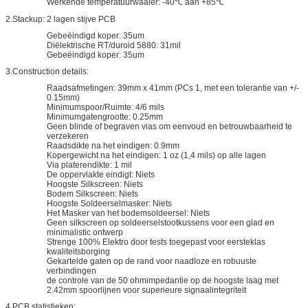
Werkende temperatuurwaaier: -40℃ aan +85℃
2.Stackup: 2 lagen stijve PCB
Gebeëindigd koper: 35um
Diëlektrische RT/duroid 5880: 31mil
Gebeëindigd koper: 35um
3.Construction details:
Raadsafmetingen: 39mm x 41mm (PCs 1, met een tolerantie van +/-
0.15mm)
Minimumspoor/Ruimte: 4/6 mils
Minimumgatengrootte: 0.25mm
Geen blinde of begraven vias om eenvoud en betrouwbaarheid te
verzekeren
Raadsdikte na het eindigen: 0.9mm
Kopergewicht na het eindigen: 1 oz (1,4 mils) op alle lagen
Via platerendikte: 1 mil
De oppervlakte eindigt: Niets
Hoogste Silkscreen: Niets
Bodem Silkscreen: Niets
Hoogste Soldeerselmasker: Niets
Het Masker van het bodemsoldeersel: Niets
Geen silkscreen op soldeerselstootkussens voor een glad en
minimalistic ontwerp
Strenge 100% Elektro door tests toegepast voor eersteklas
kwaliteitsborging
Gekartelde gaten op de rand voor naadloze en robuuste
verbindingen
de controle van de 50 ohmimpedantie op de hoogste laag met
2.42mm spoorlijnen voor superieure signaalintegriteit
4.PCB statistieken: