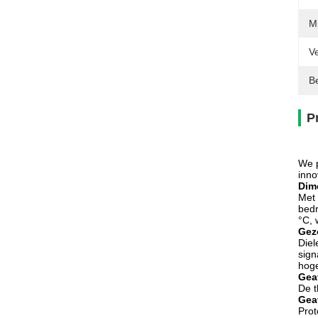
Mi
Ve
Be
P
We p
inno
Dim
Met 
bedr
°C, 
Gezo
Diel
sign
hoge
Gea
De t
Gea
Prot