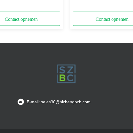
erlijke CuClad 217 PCB
ontwerpen
Contact opnemen
Contact opnemen
E-mail: sales30@bichengpcb.com