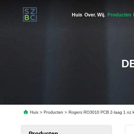
Huis
Over. Wij.
Producten
D
Huis
>
Producten
>
Rogers RO3010 PCB 2-laag 1 oz k
Producten