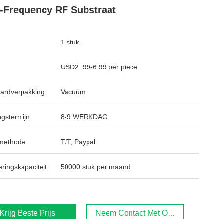
-Frequency RF Substraat
1 stuk
USD2 .99-6.99 per piece
ardverpakking:
Vacuüm
ngstermijn:
8-9 WERKDAG
methode:
T/T, Paypal
ringskapaciteit:
50000 stuk per maand
Krijg Beste Prijs
Neem Contact Met Ons Op