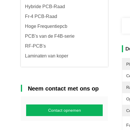
Hybride PCB-Raad
Fr-4 PCB-Raad
Hoge Frequentiepcb
PCB's van de F4B-serie
RF-PCB's
D
Laminaten van koper
P
Ce
R
Neem contact met ons op
O
Contact opnemen
Co
Fu