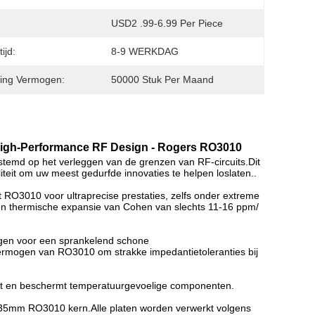
USD2 .99-6.99 Per Piece
ijd:
8-9 WERKDAG
ing Vermogen:
50000 Stuk Per Maand
High-Performance RF Design - Rogers RO3010
temd op het verleggen van de grenzen van RF-circuits.Dit
iteit om uw meest gedurfde innovaties te helpen loslaten..
t RO3010 voor ultraprecise prestaties, zelfs onder extreme
en thermische expansie van Cohen van slechts 11-16 ppm/
orgen voor een sprankelend schone
ermogen van RO3010 om strakke impedantietoleranties bij
ënt en beschermt temperatuurgevoelige componenten.
635mm RO3010 kern.Alle platen worden verwerkt volgens