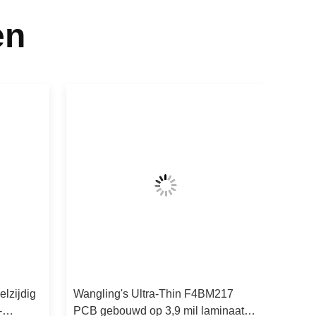
en
lzijdig
Wangling's Ultra-Thin F4BM217
-
PCB gebouwd op 3,9 mil laminaat