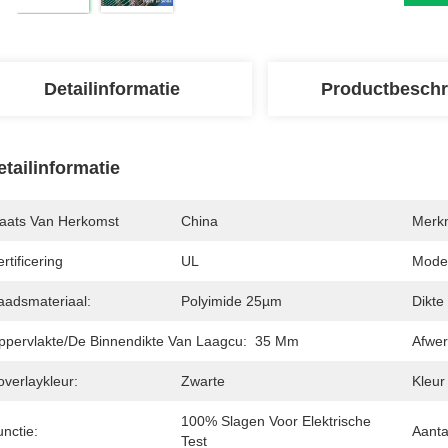
Detailinformatie
Productbeschr
etailinformatie
laats Van Herkomst
China
Merk
rtificering
UL
Mode
aadsmateriaal:
Polyimide 25µm
Dikte
ppervlakte/de Binnendikte Van Laagcu:
35 Μm
Afwer
verlaykleur:
Zwarte
Kleur
100% Slagen Voor Elektrische 
nctie:
Aanta
Test