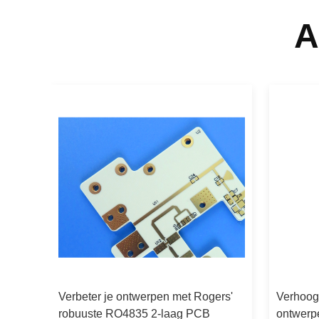
A
es
Verbeter je ontwerpen met Rogers'
Verhoog
 PCB
robuuste RO4835 2-laag PCB
ontwerp