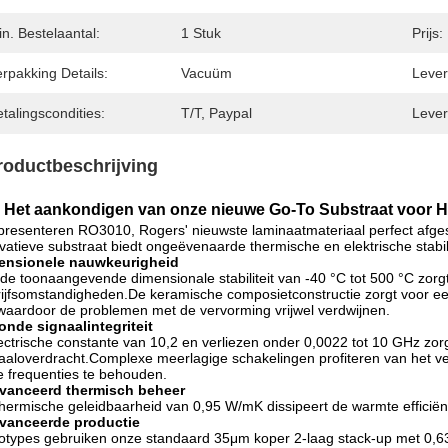
n. Bestelaantal:
1 Stuk
Prijs:
rpakking Details:
Vacuüm
Levert
talingscondities:
T/T, Paypal
Lever
roductbeschrijving
Het aankondigen van onze nieuwe Go-To Substraat voor 
resenteren RO3010, Rogers' nieuwste laminaatmateriaal perfect afges
vatieve substraat biedt ongeëvenaarde thermische en elektrische stabil
ensionele nauwkeurigheid
de toonaangevende dimensionale stabiliteit van -40 °C tot 500 °C zorg
ijfsomstandigheden.De keramische composietconstructie zorgt voor e
waardoor de problemen met de vervorming vrijwel verdwijnen.
nde signaalintegriteit
ectrische constante van 10,2 en verliezen onder 0,0022 tot 10 GHz z
aaloverdracht.Complexe meerlagige schakelingen profiteren van het v
 frequenties te behouden.
vanceerd thermisch beheer
hermische geleidbaarheid van 0,95 W/mK dissipeert de warmte effici
vanceerde productie
otypes gebruiken onze standaard 35μm koper 2-laag stack-up met 0,