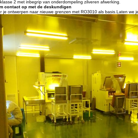
klasse 2 met inbegrip van onderdompeling zilveren afwerking.
m contact op met de deskundigen
r je ontwerpen naar nieuwe grenzen met RO3010 als basis.Laten we je h