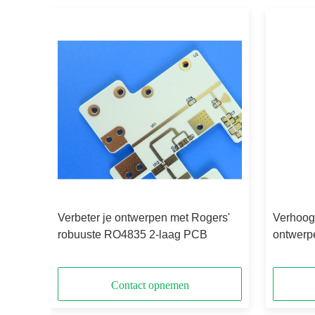
es
Verbeter je ontwerpen met Rogers'
Verhoog
 PCB
robuuste RO4835 2-laag PCB
ontwerp
uitzond
Contact opnemen