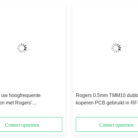
 uw hoogfrequente
Rogers 0.5mm TMM10 dubbe
en met Rogers'
koperen PCB gebruikt in RF
erlijke CuClad 217 PCB
ontwerpen
Contact opnemen
Contact opnemen