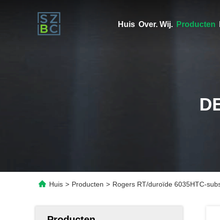
Huis
Over. Wij.
Producten
D
Huis
>
Producten
>
Rogers RT/duroïde 6035HTC-subst
Producten