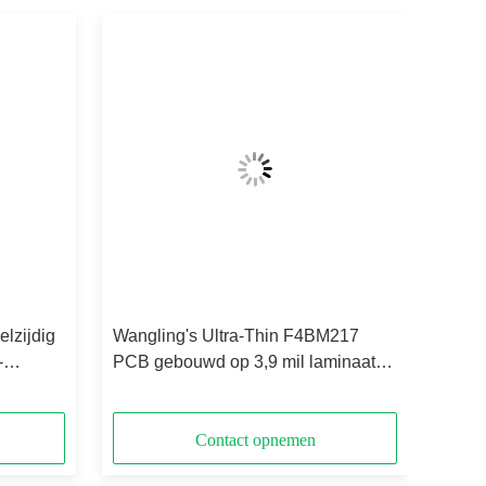
lzijdig
Wangling's Ultra-Thin F4BM217
-
PCB gebouwd op 3,9 mil laminaat
met ENIG
Contact opnemen