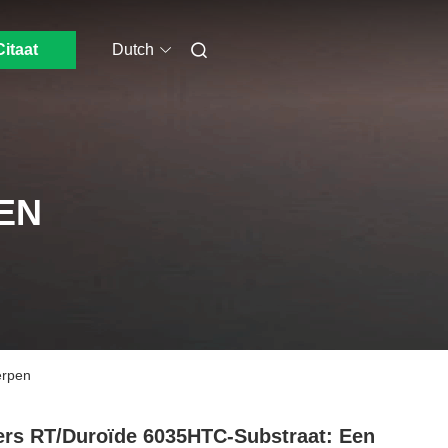
Citaat
Dutch
EN
erpen
rs RT/duroïde 6035HTC-Substraat: Een