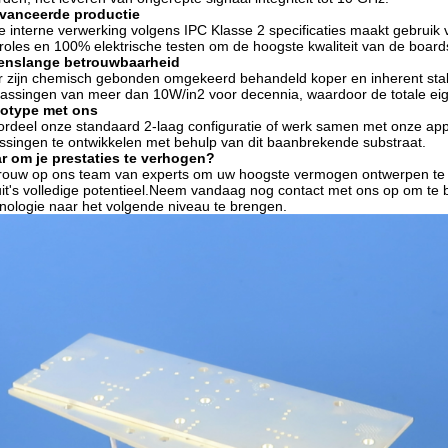
vanceerde productie
 interne verwerking volgens IPC Klasse 2 specificaties maakt gebruik
roles en 100% elektrische testen om de hoogste kwaliteit van de board
enslange betrouwbaarheid
 zijn chemisch gebonden omgekeerd behandeld koper en inherent st
assingen van meer dan 10W/in2 voor decennia, waardoor de totale ei
totype met ons
rdeel onze standaard 2-laag configuratie of werk samen met onze ap
ssingen te ontwikkelen met behulp van dit baanbrekende substraat.
r om je prestaties te verhogen?
rouw op ons team van experts om uw hoogste vermogen ontwerpen te 
uit's volledige potentieel.Neem vandaag nog contact met ons op om t
nologie naar het volgende niveau te brengen.