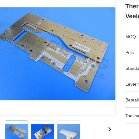
Ther
Veel
MOQ:
Prijs:
Standa
Leveri
Betaal
Toeleve