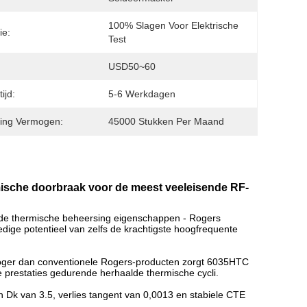
100% Slagen Voor Elektrische 
ie:
Test
USD50~60
ijd:
5-6 Werkdagen
ing Vermogen:
45000 Stukken Per Maand
ische doorbraak voor de meest veeleisende RF-
e thermische beheersing eigenschappen - Rogers
edige potentieel van zelfs de krachtigste hoogfrequente
oger dan conventionele Rogers-producten zorgt 6035HTC
prestaties gedurende herhaalde thermische cycli.
en Dk van 3.5, verlies tangent van 0,0013 en stabiele CTE