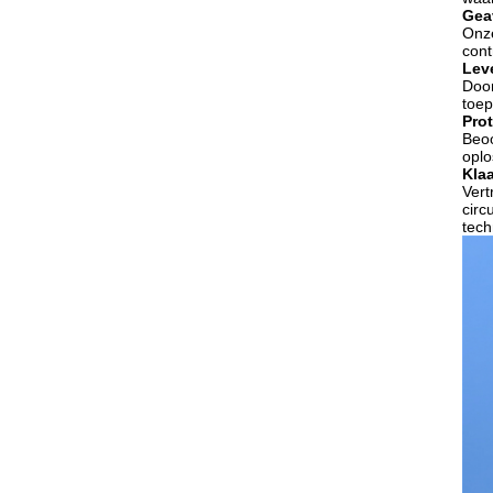
Gea
Onze
cont
Lev
Door
toep
Pro
Beoo
oplo
Klaa
Vert
circ
tech