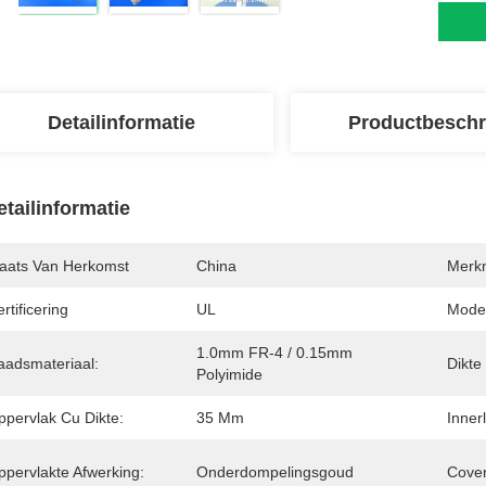
Detailinformatie
Productbeschr
etailinformatie
laats Van Herkomst
China
Merk
rtificering
UL
Mode
1.0mm FR-4 / 0.15mm 
aadsmateriaal:
Dikte
Polyimide
ppervlak Cu Dikte:
35 Μm
Inner
ppervlakte Afwerking:
Onderdompelingsgoud
Cover