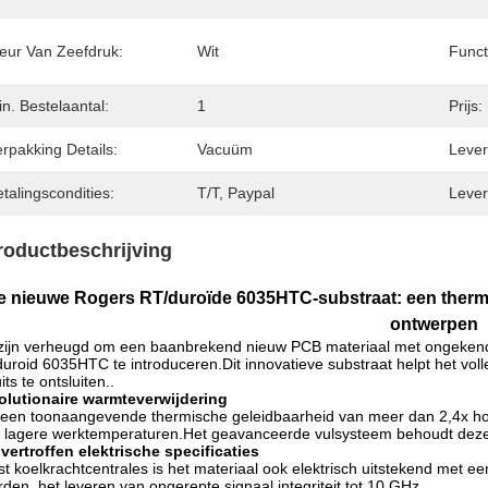
leur Van Zeefdruk:
Wit
Funct
n. Bestelaantal:
1
Prijs:
rpakking Details:
Vacuüm
Levert
talingscondities:
T/T, Paypal
Lever
roductbeschrijving
e nieuwe Rogers RT/duroïde 6035HTC-substraat: een therm
ontwerpen
ijn verheugd om een baanbrekend nieuw PCB materiaal met ongekend
uroid 6035HTC te introduceren.Dit innovatieve substraat helpt het voll
its te ontsluiten..
olutionaire warmteverwijdering
een toonaangevende thermische geleidbaarheid van meer dan 2,4x h
 lagere werktemperaturen.Het geavanceerde vulsysteem behoudt deze 
ertroffen elektrische specificaties
t koelkrachtcentrales is het materiaal ook elektrisch uitstekend met e
den, het leveren van ongerepte signaal integriteit tot 10 GHz.