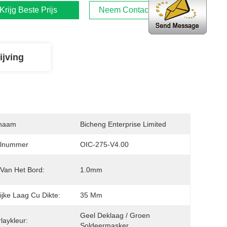
Krijg Beste Prijs
Neem Contact Met Ons Op
ijving
naam
Bicheng Enterprise Limited
lnummer
OIC-275-V4.00
 Van Het Bord:
1.0mm
lijke Laag Cu Dikte:
35 Μm
Geel Deklaag / Groen 
laykleur:
Soldeermasker