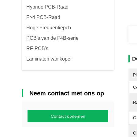
Hybride PCB-Raad
Fr-4 PCB-Raad
Hoge Frequentiepcb
PCB's van de F4B-serie
RF-PCB's
D
Laminaten van koper
P
Ce
Neem contact met ons op
R
Contact opnemen
O
O