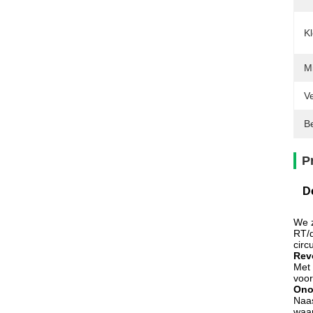
K
Mi
Ve
Be
P
D
We z
RT/d
circu
Rev
Met 
voor
Onov
Naas
waar