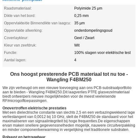
Raadsmateriaal:
Polyimide 25 μm
Dikte van het bord:
0,25 mm
Oppervlakte/de Binnendikte van laagcu:
35 µm
Oppervlakte afwerking:
onderdompelingsgoud
Coverlaykleur:
Geel / Zwart
Kleur van zeefdruk:
Wit
Functie:
100% slagen voor elektrische test
Aantal lagen:
4
Ons hoogst presterende PCB materiaal tot nu toe -
Wangling F4BM250
We zijn verheugd om een nieuwe toevoeging aan ons PCB-substraatportfolio
aan te bieden - Wangling F4BM250.Dit laagverlies PTFE glasvezelmateriaal
biedt ontwerpers nieuwe mogelijkheden voor de meest veeleisende
RF/microgolftoepassingen.
Onovertroffen elektrische prestaties
Met een dielectrische constante van slechts 2,5 en een verbazingwekkend lage
verliestangent van 0,0012 bij 10 GHz, stelt de F4BM250 de standaard voor het
maximaliseren van signaalintegriteit bij hoge frequenties.De eigenschappen
ervan maken snellere gegevenssnelheden mogelijk, nauwere circuitverpakking
en minder componentverwarming in vergelijking met traditionele substraten.
Robuust en betrouwbaar