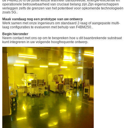
de F4BM250 is de juiste keuze wanneer bandbreedte, energie-efficiëntie en
operationele betrouwbaarheid van cruciaal belang zijn.Zijn eigenschappen
verleggen zelfs de grenzen van het potentieel voor opkomende technologieën
zoals 5G..
Maak vandaag nog een prototype van uw ontwerp
Werk samen met onze ingenieurs om standaard 2-laag of aangepaste multi-
laag configuraties te evalueren met behulp van F4BM250..
Begin hieronder
Neem contact met ons op om te bespreken hoe u dit baanbrekende substraat
kunt integreren in uw volgende hoogfrequente ontwerp.