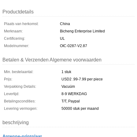
Productdetails
Plaats van herkomst:
China
Merknaam:
Bicheng Enterprise Limited
Certificering:
UL
Modelnummer:
OIC-0287-V2.87
Betalen & Verzenden Algemene voorwaarden
Min. bestelaantal:
1 stuk
Prijs:
USD2 .99-7.99 per piece
Verpakking Details:
Vacuüm
Levertijd:
8-9 WERKDAG
Betalingscondities:
T/T, Paypal
Levering vermogen:
50000 stuk per maand
beschrijving
Antenne-printplaat