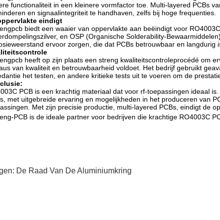
ere functionaliteit in een kleinere vormfactor toe. Multi-layered PCBs v
inderen en signaalintegriteit te handhaven, zelfs bij hoge frequenties.
oppervlakte eindigt
engpcb biedt een waaier van oppervlakte aan beëindigt voor RO4003
rdompelingszilver, en OSP (Organische Solderability-Bewaarmiddelen). 
osieweerstand ervoor zorgen, die dat PCBs betrouwbaar en langdurig i
iteitscontrole
engpcb heeft op zijn plaats een streng kwaliteitscontroleprocédé om
aus van kwaliteit en betrouwbaarheid voldoet. Het bedrijf gebruikt geav
dantie het testen, en andere kritieke tests uit te voeren om de prestati
clusie:
03C PCB is een krachtig materiaal dat voor rf-toepassingen ideaal is
, met uitgebreide ervaring en mogelijkheden in het produceren van PCB
assingen. Met zijn precisie productie, multi-layered PCBs, eindigt de o
eng-PCB is de ideale partner voor bedrijven die krachtige RO4003C P
gen:
De Raad Van De Aluminiumkring