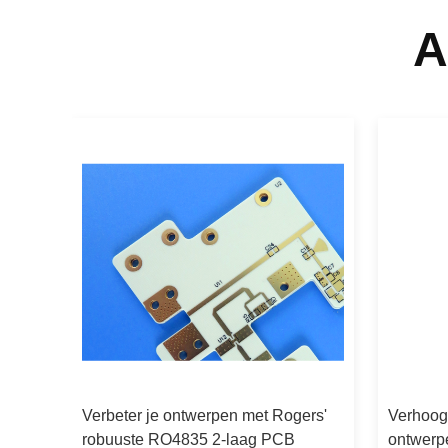
A
es
Verbeter je ontwerpen met Rogers'
Verhoog
 PCB
robuuste RO4835 2-laag PCB
ontwerp