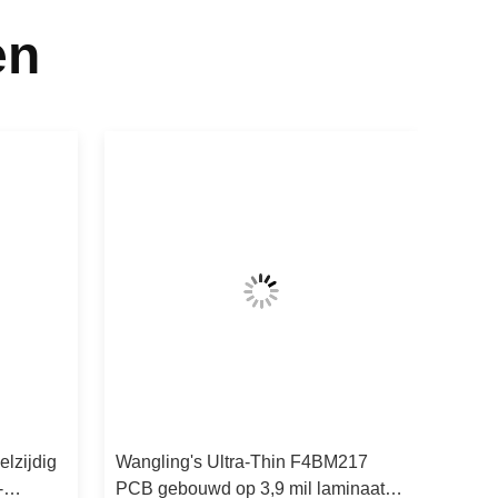
en
lzijdig
Wangling's Ultra-Thin F4BM217
-
PCB gebouwd op 3,9 mil laminaat