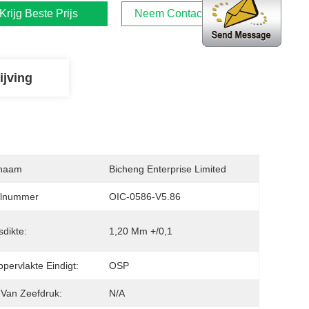
Krijg Beste Prijs
Neem Contact Met Ons Op
ijving
naam
Bicheng Enterprise Limited
lnummer
OIC-0586-V5.86
dikte:
1,20 Mm +/0,1
pervlakte Eindigt:
OSP
 Van Zeefdruk:
N/A