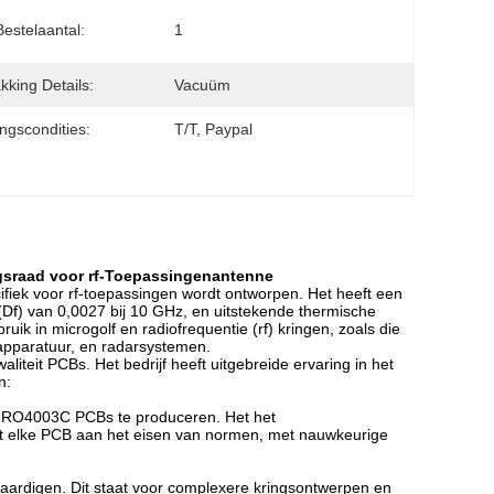
Bestelaantal:
1
kking Details:
Vacuüm
ingscondities:
T/T, Paypal
gsraad voor rf-Toepassingenantenne
fiek voor rf-toepassingen wordt ontworpen. Het heeft een
 (Df) van 0,0027 bij 10 GHz, en uitstekende thermische
uik in microgolf en radiofrequentie (rf) kringen, zoals die
apparatuur, en radarsystemen.
iteit PCBs. Het bedrijf heeft uitgebreide ervaring in het
n:
n RO4003C PCBs te produceren. Het het
dat elke PCB aan het eisen van normen, met nauwkeurige
ardigen. Dit staat voor complexere kringsontwerpen en