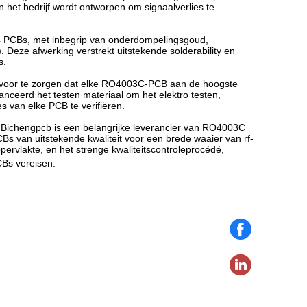
an het bedrijf wordt ontworpen om signaalverlies te
C PCBs, met inbegrip van onderdompelingsgoud,
Deze afwerking verstrekt uitstekende solderability en
s.
 ervoor te zorgen dat elke RO4003C-PCB aan de hoogste
anceerd het testen materiaal om het elektro testen,
es van elke PCB te verifiëren.
. Bichengpcb is een belangrijke leverancier van RO4003C
s van uitstekende kwaliteit voor een brede waaier van rf-
ppervlakte, en het strenge kwaliteitscontroleprocédé,
CBs vereisen.