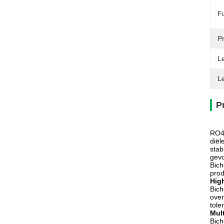
Fu
Pr
Le
L
P
RO40
diël
stab
gevo
Bich
prod
Hig
Bich
over
tole
Mul
Bich