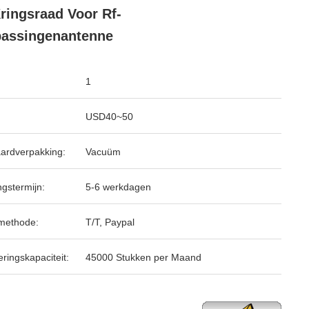
ringsraad Voor Rf-
assingenantenne
1
USD40~50
ardverpakking:
Vacuüm
ngstermijn:
5-6 werkdagen
methode:
T/T, Paypal
ringskapaciteit:
45000 Stukken per Maand