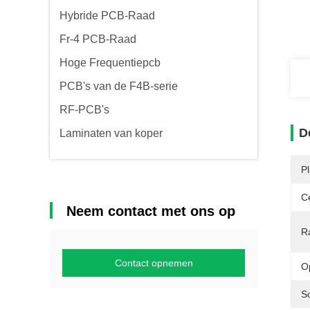
Hybride PCB-Raad
Fr-4 PCB-Raad
Hoge Frequentiepcb
PCB's van de F4B-serie
RF-PCB's
D
Laminaten van koper
P
Ce
Neem contact met ons op
R
Contact opnemen
O
S