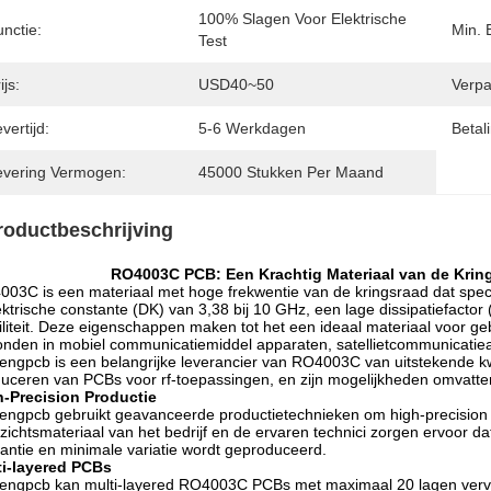
100% Slagen Voor Elektrische 
nctie:
Min. 
Test
ijs:
USD40~50
Verpa
vertijd:
5-6 Werkdagen
Betal
evering Vermogen:
45000 Stukken Per Maand
roductbeschrijving
RO4003C PCB: Een Krachtig Materiaal van de Krin
03C is een materiaal met hoge frekwentie van de kringsraad dat speci
ektrische constante (DK) van 3,38 bij 10 GHz, een lage dissipatiefactor
iliteit. Deze eigenschappen maken tot het een ideaal materiaal voor gebr
nden in mobiel communicatiemiddel apparaten, satellietcommunicatie
engpcb is een belangrijke leverancier van RO4003C van uitstekende kwal
uceren van PCBs voor rf-toepassingen, en zijn mogelijkheden omvatte
h-Precision Productie
engpcb gebruikt geavanceerde productietechnieken om high-precisio
zichtsmateriaal van het bedrijf en de ervaren technici zorgen ervoor 
rantie en minimale variatie wordt geproduceerd.
ti-layered PCBs
engpcb kan multi-layered RO4003C PCBs met maximaal 20 lagen verva