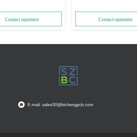
erlijke CuClad 217 PCB
ontwerpen
Contact opnemen
Contact opnemen
E-mail: sales30@bichengpcb.com