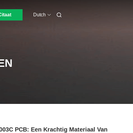
Citaat
Dutch
EN
03C PCB: Een Krachtig Materiaal Van