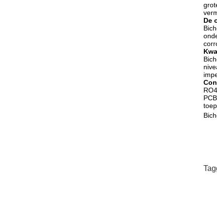
grot
verm
De 
Bich
onde
corr
Kwal
Bich
nive
impe
Con
RO40
PCBs
toep
Bich
Tag