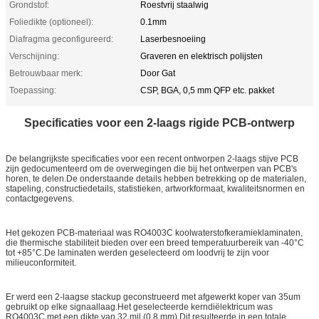
Grondstof:
Roestvrij staalwig
Foliedikte (optioneel):
0.1mm
Diafragma geconfigureerd:
Laserbesnoeiing
Verschijning:
Graveren en elektrisch polijsten
Betrouwbaar merk:
Door Gat
Toepassing:
CSP, BGA, 0,5 mm QFP etc. pakket
Specificaties voor een 2-laags rigide PCB-ontwerp
De belangrijkste specificaties voor een recent ontworpen 2-laags stijve PCB
zijn gedocumenteerd om de overwegingen die bij het ontwerpen van PCB's
horen, te delen.De onderstaande details hebben betrekking op de materialen,
stapeling, constructiedetails, statistieken, artworkformaat, kwaliteitsnormen en
contactgegevens.
Het gekozen PCB-materiaal was RO4003C koolwaterstofkeramieklaminaten,
die thermische stabiliteit bieden over een breed temperatuurbereik van -40°C
tot +85°C.De laminaten werden geselecteerd om loodvrij te zijn voor
milieuconformiteit.
Er werd een 2-laagse stackup geconstrueerd met afgewerkt koper van 35um
gebruikt op elke signaallaag.Het geselecteerde kerndiëlektricum was
RO4003C met een dikte van 32 mil (0,8 mm).Dit resulteerde in een totale