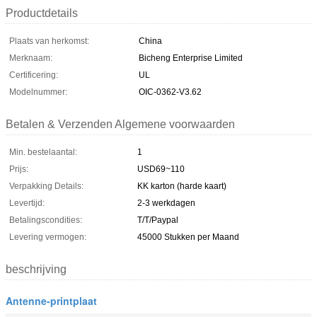
Productdetails
Plaats van herkomst:
China
Merknaam:
Bicheng Enterprise Limited
Certificering:
UL
Modelnummer:
OIC-0362-V3.62
Betalen & Verzenden Algemene voorwaarden
Min. bestelaantal:
1
Prijs:
USD69~110
Verpakking Details:
KK karton (harde kaart)
Levertijd:
2-3 werkdagen
Betalingscondities:
T/T/Paypal
Levering vermogen:
45000 Stukken per Maand
beschrijving
Antenne-printplaat