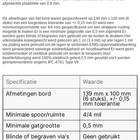
afgewerkte plaatdikte van 0,9 mm.
De afmetingen van het bord waren gespecificeerd op 139 mm x 100 mm (6
stuks) met een toegestane tolerantie van +/- 0,15 mm.Er werd een
minimumspoor/ruimte van 4/4 mils gespecificeerd om een ​​strakkere routing
mogelijk te maken.Er is een minimale gatgrootte van 0,5 mm ingesteld.Er
werden geen blinde of begraven via's gebruikt om de kosten te drukken.Het
uiteindelijke kopergewicht werd gekozen als 1 oz (1,4 mil) op alle lagen.1 mil
via plating werd gebruikt om de lagen te verbinden.ENIG-oppervlakteafwerking
werd geselecteerd vanwege soldeerbaarheid en houdbaarheid.Er werd geen
soldeermasker of zeefdruk gebruikt om kosten te besparen.Voor
kwaliteitsborging werd 100% elektrisch getest.0,5 mm gevulde via's werden
geïmplementeerd volgens IPC-4761 Type VII.
Specificatie
Waarde
Afmetingen bord
139 mm x 100 mm
(6 stuks), +/- 0,15
mm tolerantie
Minimale spoor/ruimte
4/4 mil
Minimale gatgrootte
0,5 mm
Blinde of begraven via's
Geen gebruikt