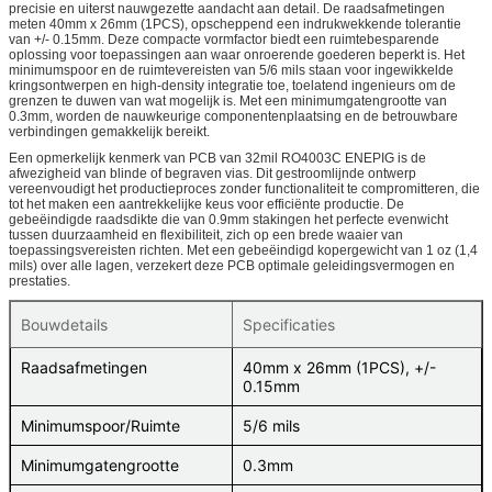
precisie en uiterst nauwgezette aandacht aan detail. De raadsafmetingen
meten 40mm x 26mm (1PCS), opscheppend een indrukwekkende tolerantie
van +/- 0.15mm. Deze compacte vormfactor biedt een ruimtebesparende
oplossing voor toepassingen aan waar onroerende goederen beperkt is. Het
minimumspoor en de ruimtevereisten van 5/6 mils staan voor ingewikkelde
kringsontwerpen en high-density integratie toe, toelatend ingenieurs om de
grenzen te duwen van wat mogelijk is. Met een minimumgatengrootte van
0.3mm, worden de nauwkeurige componentenplaatsing en de betrouwbare
verbindingen gemakkelijk bereikt.
Een opmerkelijk kenmerk van PCB van 32mil RO4003C ENEPIG is de
afwezigheid van blinde of begraven vias. Dit gestroomlijnde ontwerp
vereenvoudigt het productieproces zonder functionaliteit te compromitteren, die
tot het maken een aantrekkelijke keus voor efficiënte productie. De
gebeëindigde raadsdikte die van 0.9mm stakingen het perfecte evenwicht
tussen duurzaamheid en flexibiliteit, zich op een brede waaier van
toepassingsvereisten richten. Met een gebeëindigd kopergewicht van 1 oz (1,4
mils) over alle lagen, verzekert deze PCB optimale geleidingsvermogen en
prestaties.
Bouwdetails
Specificaties
Raadsafmetingen
40mm x 26mm (1PCS), +/-
0.15mm
Minimumspoor/Ruimte
5/6 mils
Minimumgatengrootte
0.3mm