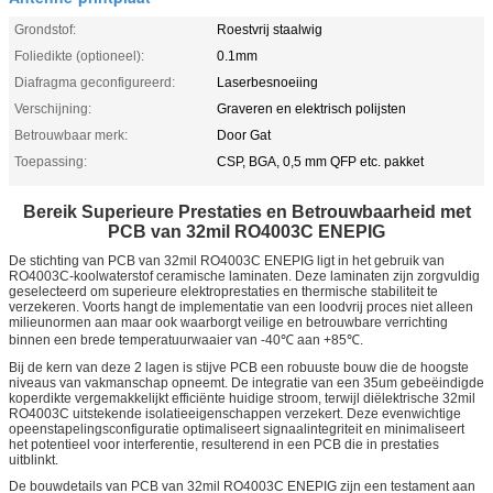
Grondstof:
Roestvrij staalwig
Foliedikte (optioneel):
0.1mm
Diafragma geconfigureerd:
Laserbesnoeiing
Verschijning:
Graveren en elektrisch polijsten
Betrouwbaar merk:
Door Gat
Toepassing:
CSP, BGA, 0,5 mm QFP etc. pakket
Bereik Superieure Prestaties en Betrouwbaarheid met
PCB van 32mil RO4003C ENEPIG
De stichting van PCB van 32mil RO4003C ENEPIG ligt in het gebruik van
RO4003C-koolwaterstof ceramische laminaten. Deze laminaten zijn zorgvuldig
geselecteerd om superieure elektroprestaties en thermische stabiliteit te
verzekeren. Voorts hangt de implementatie van een loodvrij proces niet alleen
milieunormen aan maar ook waarborgt veilige en betrouwbare verrichting
binnen een brede temperatuurwaaier van -40℃ aan +85℃.
Bij de kern van deze 2 lagen is stijve PCB een robuuste bouw die de hoogste
niveaus van vakmanschap opneemt. De integratie van een 35um gebeëindigde
koperdikte vergemakkelijkt efficiënte huidige stroom, terwijl diëlektrische 32mil
RO4003C uitstekende isolatieeigenschappen verzekert. Deze evenwichtige
opeenstapelingsconfiguratie optimaliseert signaalintegriteit en minimaliseert
het potentieel voor interferentie, resulterend in een PCB die in prestaties
uitblinkt.
De bouwdetails van PCB van 32mil RO4003C ENEPIG zijn een testament aan