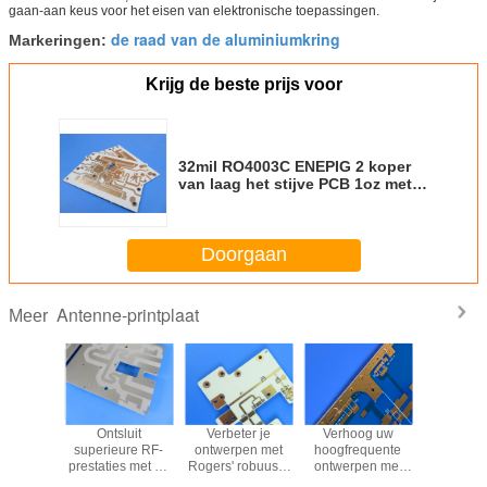
gaan-aan keus voor het eisen van elektronische toepassingen.
de raad van de aluminiumkring
Markeringen:
Krijg de beste prijs voor
32mil RO4003C ENEPIG 2 koper
van laag het stijve PCB 1oz met
HASL ENIG voor rf-Microgolf,
GPS-antenne, satellietradio
Doorgaan
Antenne-printplaat
Meer
roïde
Ontsluit
Verbeter je
Verhoog uw
Wie prod
C-PCB:
superieure RF-
ontwerpen met
hoogfrequente
PCB's me
dig voor
prestaties met de
Rogers' robuuste
ontwerpen met
met E
 en
Rogers AD250C
RO4835 2-laag
Rogers'
nikkelv