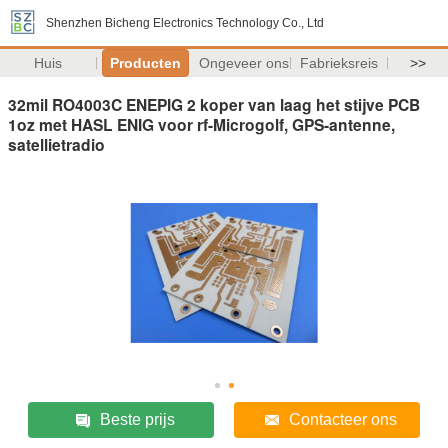
Shenzhen Bicheng Electronics Technology Co., Ltd
Huis
Producten
Ongeveer ons
Fabrieksreis
>>
32mil RO4003C ENEPIG 2 koper van laag het stijve PCB
1oz met HASL ENIG voor rf-Microgolf, GPS-antenne,
satellietradio
Beste prijs
Contacteer ons