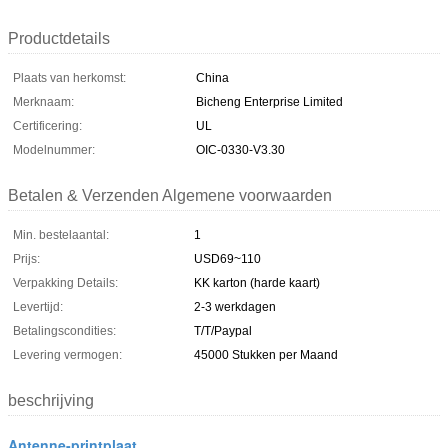
Productdetails
Plaats van herkomst:
China
Merknaam:
Bicheng Enterprise Limited
Certificering:
UL
Modelnummer:
OIC-0330-V3.30
Betalen & Verzenden Algemene voorwaarden
Min. bestelaantal:
1
Prijs:
USD69~110
Verpakking Details:
KK karton (harde kaart)
Levertijd:
2-3 werkdagen
Betalingscondities:
T/T/Paypal
Levering vermogen:
45000 Stukken per Maand
beschrijving
Antenne-printplaat