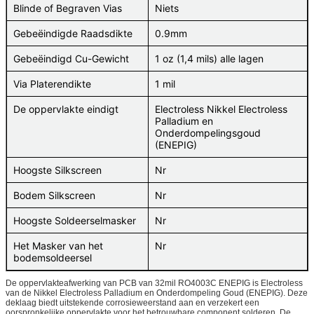
Blinde of Begraven Vias
Niets
Gebeëindigde Raadsdikte
0.9mm
Gebeëindigd Cu-Gewicht
1 oz (1,4 mils) alle lagen
Via Platerendikte
1 mil
De oppervlakte eindigt
Electroless Nikkel Electroless
Palladium en
Onderdompelingsgoud
(ENEPIG)
Hoogste Silkscreen
Nr
Bodem Silkscreen
Nr
Hoogste Soldeerselmasker
Nr
Het Masker van het
Nr
bodemsoldeersel
De oppervlakteafwerking van PCB van 32mil RO4003C ENEPIG is Electroless
van de Nikkel Electroless Palladium en Onderdompeling Goud (ENEPIG). Deze
deklaag biedt uitstekende corrosieweerstand aan en verzekert een
oorspronkelijke oppervlakte voor het betrouwbare component solderen. De