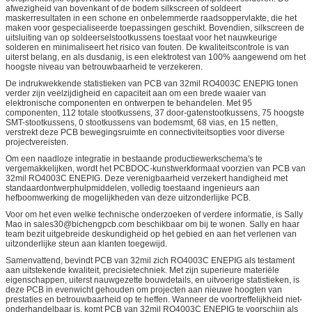
afwezigheid van bovenkant of de bodem silkscreen of soldeert
maskerresultaten in een schone en onbelemmerde raadsoppervlakte, die het
maken voor gespecialiseerde toepassingen geschikt. Bovendien, silkscreen de
uitsluiting van op soldeerselstootkussens toestaat voor het nauwkeurige
solderen en minimaliseert het risico van fouten. De kwaliteitscontrole is van
uiterst belang, en als dusdanig, is een elektrotest van 100% aangewend om het
hoogste niveau van betrouwbaarheid te verzekeren.
De indrukwekkende statistieken van PCB van 32mil RO4003C ENEPIG tonen
verder zijn veelzijdigheid en capaciteit aan om een brede waaier van
elektronische componenten en ontwerpen te behandelen. Met 95
componenten, 112 totale stootkussens, 37 door-gatenstootkussens, 75 hoogste
SMT-stootkussens, 0 stootkussens van bodemsmt, 68 vias, en 15 netten,
verstrekt deze PCB bewegingsruimte en connectiviteitsopties voor diverse
projectvereisten.
Om een naadloze integratie in bestaande productiewerkschema's te
vergemakkelijken, wordt het PCBDOC-kunstwerkformaat voorzien van PCB van
32mil RO4003C ENEPIG. Deze verenigbaarheid verzekert handigheid met
standaardontwerphulpmiddelen, volledig toestaand ingenieurs aan
hefboomwerking de mogelijkheden van deze uitzonderlijke PCB.
Voor om het even welke technische onderzoeken of verdere informatie, is Sally
Mao in sales30@bichengpcb.com beschikbaar om bij te wonen. Sally en haar
team bezit uitgebreide deskundigheid op het gebied en aan het verlenen van
uitzonderlijke steun aan klanten toegewijd.
Samenvattend, bevindt PCB van 32mil zich RO4003C ENEPIG als testament
aan uitstekende kwaliteit, precisietechniek. Met zijn superieure materiële
eigenschappen, uiterst nauwgezette bouwdetails, en uitvoerige statistieken, is
deze PCB in evenwicht gehouden om projecten aan nieuwe hoogten van
prestaties en betrouwbaarheid op te heffen. Wanneer de voortreffelijkheid niet-
onderhandelbaar is, komt PCB van 32mil RO4003C ENEPIG te voorschijn als