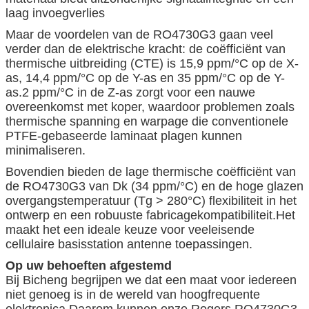
laag invoegverlies
Maar de voordelen van de RO4730G3 gaan veel
verder dan de elektrische kracht: de coëfficiënt van
thermische uitbreiding (CTE) is 15,9 ppm/°C op de X-
as, 14,4 ppm/°C op de Y-as en 35 ppm/°C op de Y-
as.2 ppm/°C in de Z-as zorgt voor een nauwe
overeenkomst met koper, waardoor problemen zoals
thermische spanning en warpage die conventionele
PTFE-gebaseerde laminaat plagen kunnen
minimaliseren.
Bovendien bieden de lage thermische coëfficiënt van
de RO4730G3 van Dk (34 ppm/°C) en de hoge glazen
overgangstemperatuur (Tg > 280°C) flexibiliteit in het
ontwerp en een robuuste fabricagekompatibiliteit.Het
maakt het een ideale keuze voor veeleisende
cellulaire basisstation antenne toepassingen.
Op uw behoeften afgestemd
Bij Bicheng begrijpen we dat een maat voor iedereen
niet genoeg is in de wereld van hoogfrequente
elektronica.Daarom kunnen onze Rogers RO4730G3