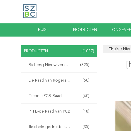
HUIS
PRODUCTEN
ONGEVEE
Thuis
Nie
PRODUCTEN
(1037)
[
Bicheng Nieuw verzonden PCB
(325)
De Raad van Rogerspcb
(60)
Taconic PCB-Raad
(40)
PTFE-de Raad van PCB
(18)
flexibele gedrukte kring
(35)