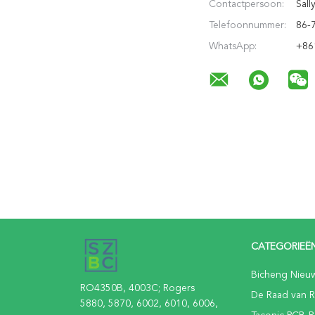
Contactpersoon:
Sall
Telefoonnummer:
86-
WhatsApp:
+86
CATEGORIEË
Bicheng Nieu
RO4350B, 4003C; Rogers
De Raad van 
5880, 5870, 6002, 6010, 6006,