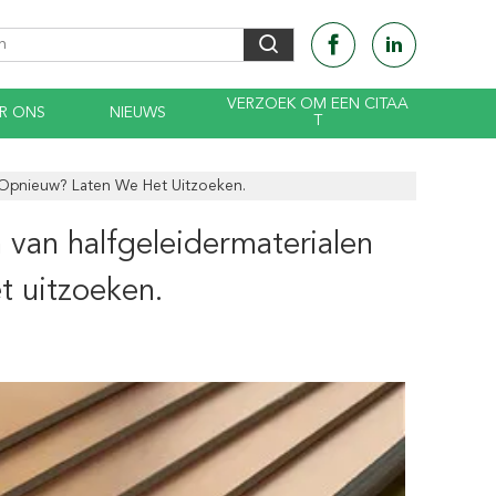
VERZOEK OM EEN CITAA
R ONS
NIEUWS
T
n Opnieuw? Laten We Het Uitzoeken.
 van halfgeleidermaterialen
t uitzoeken.