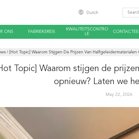
Dutch
KWALITEITSCONTRO
R ONS
FABRIEKSREIS
CONTACTEE
LE
uws
[Hot Topic] Waarom Stijgen De Prijzen Van Halfgeleidermateriale
Hot Topic] Waarom stijgen de prijzen
opnieuw? Laten we he
May 22, 2026