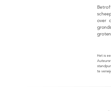
Betrof
scheep
over d
gronds
groten
Het is e
Auteursr
standpun
te verwi