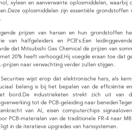
ol, xyleen en aanverwante oplosmiddelen, waarbij d
en.Deze oplosmiddelen zijn essentiële grondstoffen 
.
ijgende prijzen van harsen en hun grondstoffen h
trie van halfgeleiders en PCB's:Een leidinggeven
arde dat Mitsubishi Gas Chemical de prijzen van somm
l met 20% heeft verhoogd.Hij voegde eraan toe dat ge
-prijzen naar verwachting verder zullen stijgen.
Securities wijst erop dat elektronische hars, als ke
uciaal belang is bij het bepalen van de efficiëntie
et bord.De industrieketen strekt zich uit van 
gverwerking tot de PCB-geleiding naar benedenTegen
kenkracht van AI, eisen computerchips signaalov
or PCB-materialen van de traditionele FR-4 naar M8 
 ligt in de iteratieve upgrades van harssystemen.