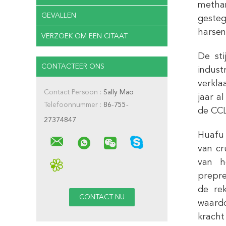
methan
GEVALLEN
gesteg
harsen
VERZOEK OM EEN CITAAT
De st
CONTACTEER ONS
indus
verkla
Contact Persoon :
Sally Mao
jaar a
Telefoonnummer :
86-755-
de CCL
27374847
Huafu 
van cr
van h
prepre
de re
waardo
kracht