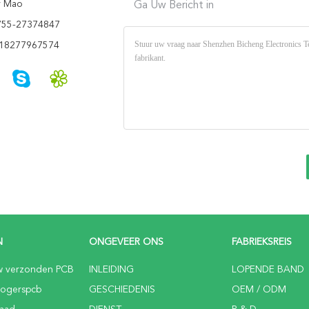
y Mao
Ga Uw Bericht in
755-27374847
18277967574
N
ONGEVEER ONS
FABRIEKSREIS
w verzonden PCB
INLEIDING
LOPENDE BAND
Rogerspcb
GESCHIEDENIS
OEM / ODM