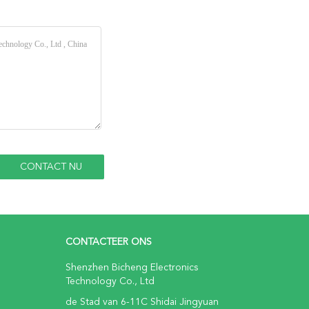
CONTACTEER ONS
Shenzhen Bicheng Electronics
Technology Co., Ltd
de Stad van 6-11C Shidai Jingyuan