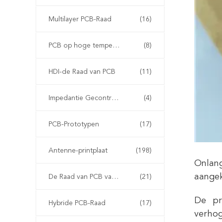
Multilayer PCB-Raad
(16)
PCB op hoge temperatuur
(8)
HDI-de Raad van PCB
(11)
Impedantie Gecontroleerde PCB
(4)
PCB-Prototypen
(17)
Antenne-printplaat
(198)
Onlang
aangek
De Raad van PCB van Arlon
(21)
De pr
Hybride PCB-Raad
(17)
verhog