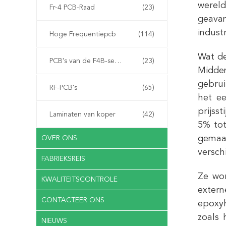
wereld
Fr-4 PCB-Raad
(23)
geava
indust
Hoge Frequentiepcb
(114)
Wat de
PCB's van de F4B-serie
(23)
Midden
gebrui
RF-PCB's
(65)
het e
prijss
Laminaten van koper
(42)
5% tot
gemaak
OVER ONS
versch
FABRIEKSREIS
Ze wor
KWALITEITSCONTROLE
extern
CONTACTEER ONS
epoxyh
zoals 
NIEUWS