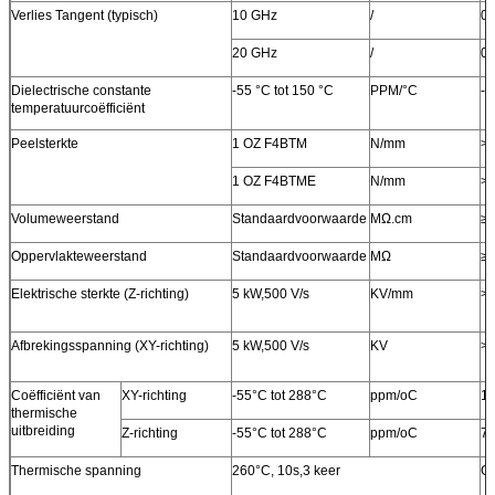
Verlies Tangent (typisch)
10 GHz
/
0.
20 GHz
/
0.
Dielectrische constante
-55 °C tot 150 °C
PPM/°C
- 
temperatuurcoëfficiënt
Peelsterkte
1 OZ F4BTM
N/mm
> 
1 OZ F4BTME
N/mm
> 
Volumeweerstand
Standaardvoorwaarde
MΩ.cm
≥ 
Oppervlakteweerstand
Standaardvoorwaarde
MΩ
≥ 
Elektrische sterkte (Z-richting)
5 kW,500 V/s
KV/mm
> 
Afbrekingsspanning (XY-richting)
5 kW,500 V/s
KV
> 
Coëfficiënt van
XY-richting
-55°C tot 288°C
ppm/oC
15
thermische
uitbreiding
Z-richting
-55°C tot 288°C
ppm/oC
7
Thermische spanning
260°C, 10s,3 keer
Ge