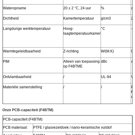
Wateropname
20 ± 2 °C, 24 uur
%
≤ 
Dichtheid
Kamertemperatuur
g/cm3
2.
Langdurige werktemperatuur
Hoog-
°C
-5
laagtemperatuurkamer
Warmtegeleidbaarheid
Z-richting
W/(M.K)
0.
PIM
Alleen van toepassing
dBc
≤ 
op F4BTME
Ontvlambaarheid
/
UL-94
V-
Materiële samenstelling
/
/
PT
F4
om
Onze PCB-capaciteit (F4BTM)
PCB-capaciteit (F4BTM)
PCB materiaal:
PTFE / glasvezeldoek / nano-keramische vulstof