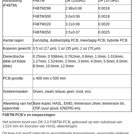
Aanduiding
F4BTM
DK (10GHz)
DF (10 GHz)
(F4BTM)
F4BTM298
2.98±0.06
0.0018
F4BTM300
3.0±0.06
0.0018
F4BTM320
3.2±0.06
0.0020
F4BTM350
3.5±0.07
0.0025
Aantal lagen:
Eenzijdig, dubbelzijdig PCB, meerlagig PCB, hybride PCB
Koperen gewicht:
0.5 oz (17 μm), 1 oz (35 μm), 2 oz (70 μm)
Dielectrische
0.25mm, 0.508mm, 0.762mm, 0.8mm, 1.0mm, 1.016mm,
dikte (of totale
1.27mm, 1.524mm, 2.0mm, 3.0mm, 4.0mm, 5.0mm, 6.0mm,
dikte)
8.0mm, 10.0mm, 12.0mm
PCB-grootte:
≤ 400 mm x 500 mm
Soldeermasker:
Groen, zwart, blauw, geel, rood, enz.
Afwerking van het
Bare koper, HASL, ENIG, Immersion zilver, Immersion tin,
oppervlak:
OSP, puur goud, ENEPIG enz.
F4BTM PCB's en toepassingen
Het scherm toont een DK 3.0 F4BTM-PCB, gebouwd op een substraat van
1,524 mm en voorzien van HASL-afwerkingen.
Dit type pcb wordt gebruikt in verschillende toepassingen, waaronder antenne,