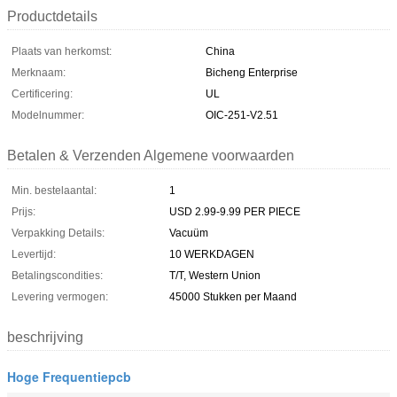
Productdetails
Plaats van herkomst:
China
Merknaam:
Bicheng Enterprise
Certificering:
UL
Modelnummer:
OIC-251-V2.51
Betalen & Verzenden Algemene voorwaarden
Min. bestelaantal:
1
Prijs:
USD 2.99-9.99 PER PIECE
Verpakking Details:
Vacuüm
Levertijd:
10 WERKDAGEN
Betalingscondities:
T/T, Western Union
Levering vermogen:
45000 Stukken per Maand
beschrijving
Hoge Frequentiepcb