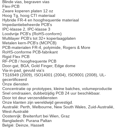
Blinde vias, begraven vias
Flex-PCB
Zware koperen platen 12 oz
Hoog Tg, hoog CTI materiaal
Hybride FR-4 en hoogfrequentie materiaal
Impedantiebeheerde PCB's
IPC-klasse 2, IPC-klasse 3
Loodvrije PCB's (RoHS-conform)
Multilayer PCB's tot 32+ koperlaagplaten
Metalen kern-PCB's (MCPCB)
PCB-materialen FR-4, polyimide, Rogers & More
RoHS-conforme PCB-fabrikant
Rigid Flex PCB
RF-PCB / hoogfrequente PCB
Door-gat, BGA, Gold Finger, Edge dome
Via-in-pad, gevuld via's
TS16949 (2009), ISO14001 (2004), ISO9001 (2008), UL-
gecertificeerd
Onze diensten
Concentratie op prototypes, kleine batches, volumeproductie
Snel omdraaien, dubbelzijdig PCB 24 uur beschikbaar.
Door tot deur verzenddiensten
Onze klanten zijn wereldwijd gevestigd.
Australië: Perth, Melbourne, New South Wales, Zuid-Australië,
West-Australië
Oostenrijk: Breitenfurt bei Wien, Graz
Bangladesh: Purana Paltan
België: Deinze, Hasselt