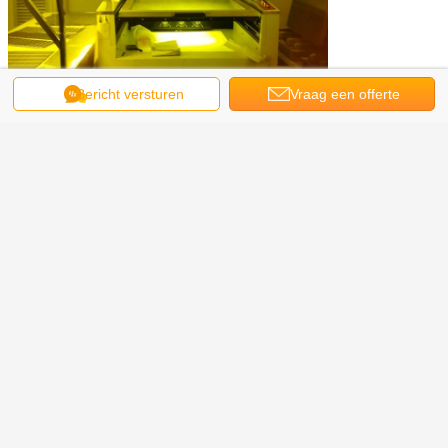
Bericht versturen
Vraag een offerte
aan
high speed pcb
high frequency circuit design
Markeringen:
,
Krijg de beste prijs voor
F4BTM High Frequency PCB
Gebouwd op het formuleren van
glasvezelstof met aluminium of
koper
Doorgaan
Hoge Frequentiepcb
Meer