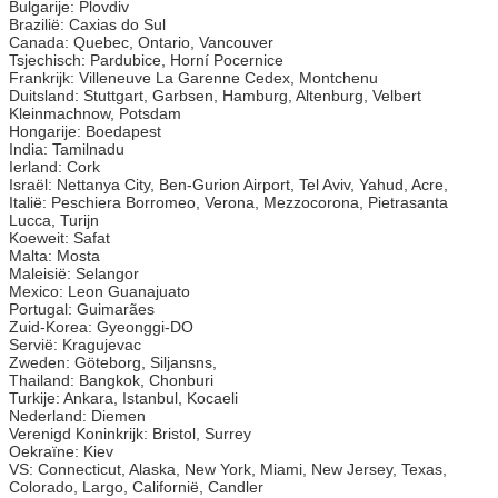
Bulgarije: Plovdiv
Brazilië: Caxias do Sul
Canada: Quebec, Ontario, Vancouver
Tsjechisch: Pardubice, Horní Pocernice
Frankrijk: Villeneuve La Garenne Cedex, Montchenu
Duitsland: Stuttgart, Garbsen, Hamburg, Altenburg, Velbert
Kleinmachnow, Potsdam
Hongarije: Boedapest
India: Tamilnadu
Ierland: Cork
Israël: Nettanya City, Ben-Gurion Airport, Tel Aviv, Yahud, Acre,
Italië: Peschiera Borromeo, Verona, Mezzocorona, Pietrasanta
Lucca, Turijn
Koeweit: Safat
Malta: Mosta
Maleisië: Selangor
Mexico: Leon Guanajuato
Portugal: Guimarães
Zuid-Korea: Gyeonggi-DO
Servië: Kragujevac
Zweden: Göteborg, Siljansns,
Thailand: Bangkok, Chonburi
Turkije: Ankara, Istanbul, Kocaeli
Nederland: Diemen
Verenigd Koninkrijk: Bristol, Surrey
Oekraïne: Kiev
VS: Connecticut, Alaska, New York, Miami, New Jersey, Texas,
Colorado, Largo, Californië, Candler