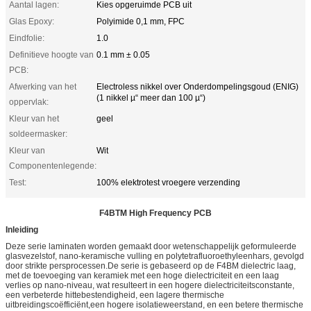
Aantal lagen:
Kies opgeruimde PCB uit
Glas Epoxy:
Polyimide 0,1 mm, FPC
Eindfolie:
1.0
Definitieve hoogte van
0.1 mm ± 0.05
PCB:
Afwerking van het
Electroless nikkel over Onderdompelingsgoud (ENIG)
(1 nikkel µ“ meer dan 100 µ“)
oppervlak:
Kleur van het
geel
soldeermasker:
Kleur van
Wit
Componentenlegende:
Test:
100% elektrotest vroegere verzending
F4BTM High Frequency PCB
Inleiding
Deze serie laminaten worden gemaakt door wetenschappelijk geformuleerde
glasvezelstof, nano-keramische vulling en polytetrafluoroethyleenhars, gevolgd
door strikte persprocessen.De serie is gebaseerd op de F4BM dielectric laag,
met de toevoeging van keramiek met een hoge dielectriciteit en een laag
verlies op nano-niveau, wat resulteert in een hogere dielectriciteitsconstante,
een verbeterde hittebestendigheid, een lagere thermische
uitbreidingscoëfficiënt,een hogere isolatieweerstand, en een betere thermische