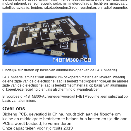
mobiel internet, sensornetwerk, radar, millimetergolfradar, lucht- en ruimtevaart,
satellietnavigatie, beidou, raketgebonden,Stroomversterker, en radiofrequentie.
Eindelijk
(substraten op basis van aluminium/koper van de F4BTM-serie)
F4BTM-serie laminaat kan aluminium- of koperen materialen leveren, waarbij
de ene zijde van de dielectrische laag is bedekt met koperen folie,en de andere
zijde van de dielectrische laag is bedekt met materiaal op basis van aluminium
of koperDeze regeling dient als afscherming of warmteafvoer.
Bijvoorbeeld F4BTM300-AL vertegenwoordigt F4BTM300 met een substraat op
basis van aluminium.
Over ons
Bicheng PCB, gevestigd in China, houdt zich aan de filosofie om
kleine en middelgrote bedrijven te helpen hun kosten en tijd die aan
PCB's wordt besteed, te verminderen.
Onze capaciteiten voor rijcircuits 2019