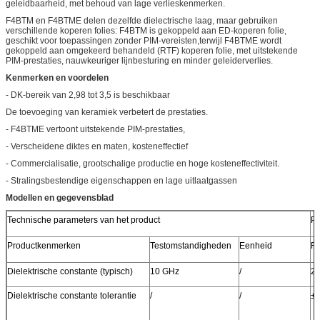
geleidbaarheid, met behoud van lage verlieskenmerken.
F4BTM en F4BTME delen dezelfde dielectrische laag, maar gebruiken
verschillende koperen folies: F4BTM is gekoppeld aan ED-koperen folie,
geschikt voor toepassingen zonder PIM-vereisten,terwijl F4BTME wordt
gekoppeld aan omgekeerd behandeld (RTF) koperen folie, met uitstekende
PIM-prestaties, nauwkeuriger lijnbesturing en minder geleiderverlies.
Kenmerken en voordelen
- DK-bereik van 2,98 tot 3,5 is beschikbaar
De toevoeging van keramiek verbetert de prestaties.
- F4BTME vertoont uitstekende PIM-prestaties,
- Verscheidene diktes en maten, kosteneffectief
- Commercialisatie, grootschalige productie en hoge kosteneffectiviteit.
- Stralingsbestendige eigenschappen en lage uitlaatgassen
Modellen en gegevensblad
Technische parameters van het product
Pr
Productkenmerken
Testomstandigheden
Eenheid
F
Dielektrische constante (typisch)
10 GHz
/
2.
Dielektrische constante tolerantie
/
/
±0