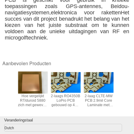
PCB is geschikt voor gebruik in kritieke
toepassingen zoals GPS-antennes, Beidou-
navigatiesystemen,elektronica voor rakettenHet
succes van dit project benadrukt het belang van het
kiezen van het juiste substraat om te kunnen
voldoen aan de unieke uitdagingen van RF en
microgolftechniek.
Aanbevolen Producten
terde
Hoe vergelijkt
2-laags RO4350B
2-laag CLTE-MW
WL-CT350
MS450
RT/duroid 5880
LoPro PCB
PCB 2.9mil Core
Frequ
CB: Het
zich met geweven
gebouwd op 4mil
Laminate met
Laminate:
ramische
PTFE-laminaat
substraat met
Immersion Gold
FR-4 verwe
n van de
van glasvezel?
Immersion Gold
Finish voor
laagverlie
ende
Finish voor RF,
millimetergolf- en
geschikt 
Veranderingstaal
ie voor
magnetron, snelle
hoogfrequente
antenne
voelige
digitale app
toepassingen
Dutch
olf- en