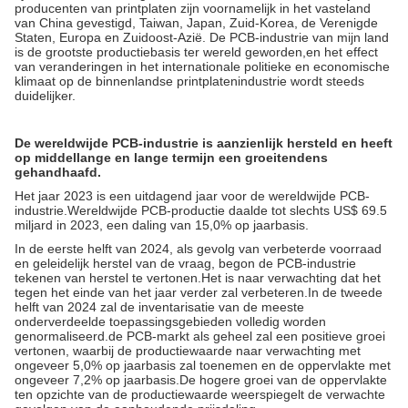
producenten van printplaten zijn voornamelijk in het vasteland
van China gevestigd, Taiwan, Japan, Zuid-Korea, de Verenigde
Staten, Europa en Zuidoost-Azië. De PCB-industrie van mijn land
is de grootste productiebasis ter wereld geworden,en het effect
van veranderingen in het internationale politieke en economische
klimaat op de binnenlandse printplatenindustrie wordt steeds
duidelijker.
De wereldwijde PCB-industrie is aanzienlijk hersteld en heeft
op middellange en lange termijn een groeitendens
gehandhaafd.
Het jaar 2023 is een uitdagend jaar voor de wereldwijde PCB-
industrie.Wereldwijde PCB-productie daalde tot slechts US$ 69.5
miljard in 2023, een daling van 15,0% op jaarbasis.
In de eerste helft van 2024, als gevolg van verbeterde voorraad
en geleidelijk herstel van de vraag, begon de PCB-industrie
tekenen van herstel te vertonen.Het is naar verwachting dat het
tegen het einde van het jaar verder zal verbeteren.In de tweede
helft van 2024 zal de inventarisatie van de meeste
onderverdeelde toepassingsgebieden volledig worden
genormaliseerd.de PCB-markt als geheel zal een positieve groei
vertonen, waarbij de productiewaarde naar verwachting met
ongeveer 5,0% op jaarbasis zal toenemen en de oppervlakte met
ongeveer 7,2% op jaarbasis.De hogere groei van de oppervlakte
ten opzichte van de productiewaarde weerspiegelt de verwachte