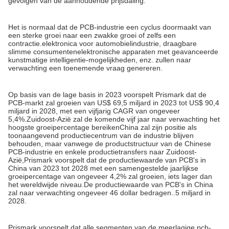
gevolgen van de aanhoudende prijsdaling.
Het is normaal dat de PCB-industrie een cyclus doormaakt van
een sterke groei naar een zwakke groei of zelfs een
contractie.elektronica voor automobielindustrie, draagbare
slimme consumentenelektronische apparaten met geavanceerde
kunstmatige intelligentie-mogelijkheden, enz. zullen naar
verwachting een toenemende vraag genereren.
Op basis van de lage basis in 2023 voorspelt Prismark dat de
PCB-markt zal groeien van US$ 69,5 miljard in 2023 tot US$ 90,4
miljard in 2028, met een vijfjarig CAGR van ongeveer
5,4%.Zuidoost-Azië zal de komende vijf jaar naar verwachting het
hoogste groeipercentage bereikenChina zal zijn positie als
toonaangevend productiecentrum van de industrie blijven
behouden, maar vanwege de productstructuur van de Chinese
PCB-industrie en enkele productietransfers naar Zuidoost-
Azië,Prismark voorspelt dat de productiewaarde van PCB's in
China van 2023 tot 2028 met een samengestelde jaarlijkse
groeipercentage van ongeveer 4,2% zal groeien, iets lager dan
het wereldwijde niveau.De productiewaarde van PCB's in China
zal naar verwachting ongeveer 46 dollar bedragen..5 miljard in
2028.
Prismark voorspelt dat alle segmenten van de meerlagige pcb-