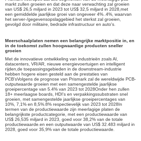
markt zullen groeien en dat deze naar verwachting zal groeien
van US$ 26,5 miljard in 2023 tot US$ 32,5 miljard in 2028,met
een gemiddelde jaarlijkse groei van ongeveer 4%..4%, waarvan
het server-/gegevensopslaggebied het sterkst zal groeien,
gevolgd door militaire, bedrade infrastructuur en auto's.
Meerschaalplaten nemen een belangrijke marktpositie in, en
in de toekomst zullen hoogwaardige producten sneller
groeien
Met de innovatieve ontwikkeling van industrieën zoals AI,
datacenters, VR/AR, nieuwe energievoertuigen en intelligent
rijden,de toepassingsgebieden in de downstream-industrie
hebben hogere eisen gesteld aan de prestaties van
PCB'sVolgens de prognose van Prismark zal de wereldwijde PCB-
outputwaarde groeien met een samengestelde jaarlijkse
groeipercentage van 5.4% van 2023 tot 2028Onder hen zullen
18+ meerlaagse boards, HDI's en verpakkingssubstraten snel
groeien, met samengestelde jaarlijkse groeipercentages van
10%, 7,1% en 8,5%.8% respectievelijk van 2023 tot 2028In
termen van de productiewaarde zijn meerlagige platen de
belangrijkste productcategorie, met een productiewaarde van
US$ 26,535 miljard in 2023, goed voor 38,2% van de totale
productiewaarde.en een outputwaarde van US$ 32.483 miljard in
2028, goed voor 35,9% van de totale productiewaarde.