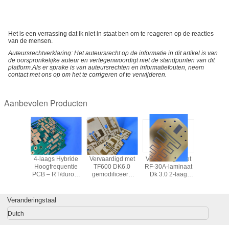
Het is een verrassing dat ik niet in staat ben om te reageren op de reacties
van de mensen.
Auteursrechtverklaring: Het auteursrecht op de informatie in dit artikel is van
de oorspronkelijke auteur en vertegenwoordigt niet de standpunten van dit
platform.Als er sprake is van auteursrechten en informatiefouten, neem
contact met ons op om het te corrigeren of te verwijderen.
Aanbevolen Producten
ers
4-laags Hybride
Vervaardigd met
Vervaardigd met
RT/dur
03TM
Hoogfrequentie
TF600 DK6.0
RF-30A-laminaat
alterna
equente
PCB – RT/duroid
gemodificeerd
Dk 3.0 2-laag
materiaal
at met
5880 + FR4
PTFE/keramisch
hoogfrequente
DK2.2 La
 FR-4
(Immersiegoud,
composiet
PCB 20mil (0,6
PCB ¢ Lagere
en 4-laag
Gecontroleerde
laminate 0,7 mm
mm) met ENIG-
verliezen,
Veranderingstaal
PCB voor
Diepte Sleuf)
(25 mil) RF
afwerking
opbrengst
icrogolf
microwave PCB
77GHz ra
Dutch
avion