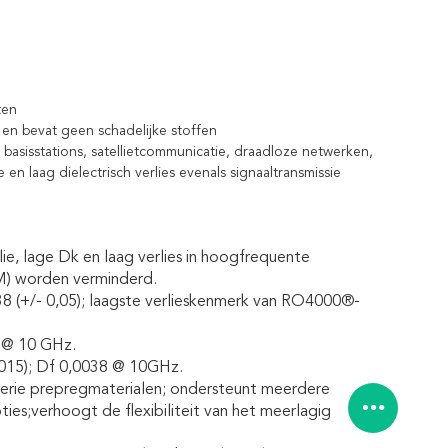
ten
en bevat geen schadelijke stoffen
asisstations, satellietcommunicatie, draadloze netwerken,
en laag dielectrisch verlies evenals signaaltransmissie
 lage Dk en laag verlies in hoogfrequente
IM) worden verminderd.
 (+/- 0,05); laagste verlieskenmerk van RO4000®-
7 @ 10 GHz.
015); Df 0,0038 @ 10GHz.
e prepregmaterialen; ondersteunt meerdere
ies;verhoogt de flexibiliteit van het meerlagig