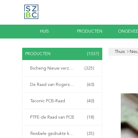
HUIS
PRODUCTEN
ONGEVEE
Thuis
Nie
PRODUCTEN
(1037)
Bicheng Nieuw verzonden PCB
(325)
De Raad van Rogerspcb
(60)
Taconic PCB-Raad
(40)
PTFE-de Raad van PCB
(18)
flexibele gedrukte kring
(35)