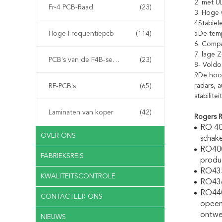
2. met U
Fr-4 PCB-Raad
(23)
3. Hoge 
4Stabiel
Hoge Frequentiepcb
(114)
5De temp
6. Compa
7. lage 
PCB's van de F4B-serie
(23)
8- Voldo
9De hoog
radars, 
RF-PCB's
(65)
stabilit
Laminaten van koper
(42)
Rogers 
RO 40
OVER ONS
schake
RO400
FABRIEKSREIS
produ
RO435
KWALITEITSCONTROLE
RO436
RO440
CONTACTEER ONS
opeenv
ontwe
NIEUWS