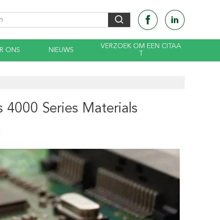
VERZOEK OM EEN CITAA
R ONS
NIEUWS
T
 4000 Series Materials
4