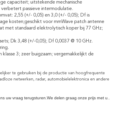
e capaciteit; uitstekende mechanische
erbetert passieve intermodulatie.
t: 2,55 (+/- 0,05) en 3,0 (+/- 0,05); Df is
 lage kosten;geschikt voor mmWave patch antenne
 met standaard elektrolytisch koper bij 77 GHz;
ets; Dk 3,48 (+/-0,05); Df 0,0037 @ 10 GHz.
ing.
lasse 3; zeer buigzaam; vergemakkelijkt de
kelijker te gebruiken bij de productie van hoogfrequente
raadloze netwerken, radar, automobielelektronica en andere
ns uw vraag terugsturen.We delen graag onze prijs met u..