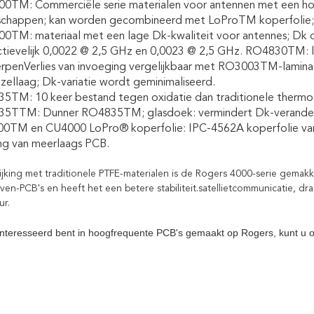
0TM: Commerciële serie materialen voor antennen met een hog
schappen; kan worden gecombineerd met LoProTM koperfolie; v
TM: materiaal met een lage Dk-kwaliteit voor antennes; Dk omva
ctievelijk 0,0022 @ 2,5 GHz en 0,0023 @ 2,5 GHz. RO4830TM:
rpenVerlies van invoeging vergelijkbaar met RO3003TM-laminaat
zellaag; Dk-variatie wordt geminimaliseerd.
5TM: 10 keer bestand tegen oxidatie dan traditionele thermos
5TTM: Dunner RO4835TM; glasdoek: vermindert Dk-verander
0TM en CU4000 LoPro® koperfolie: IPC-4562A koperfolie van k
ning van meerlaags PCB.
lijking met traditionele PTFE-materialen is de Rogers 4000-serie gemak
ven-PCB's en heeft het een betere stabiliteit.satellietcommunicatie, d
ur.
ïnteresseerd bent in hoogfrequente PCB's gemaakt op Rogers, kunt u o