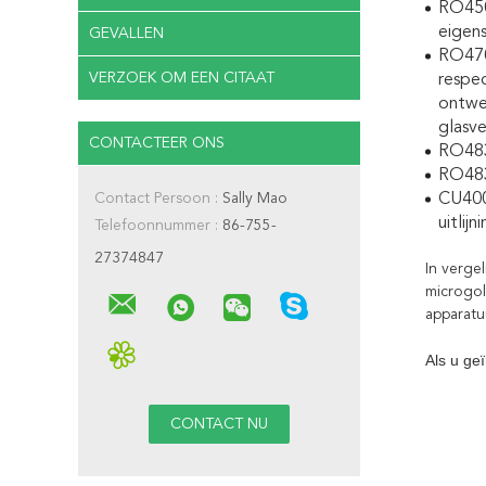
RO450
eigen
GEVALLEN
RO4700
VERZOEK OM EEN CITAAT
respe
ontwe
glasve
CONTACTEER ONS
RO483
RO483
Contact Persoon :
Sally Mao
CU400
uitlij
Telefoonnummer :
86-755-
27374847
In verge
microgol
apparatu
Als u ge