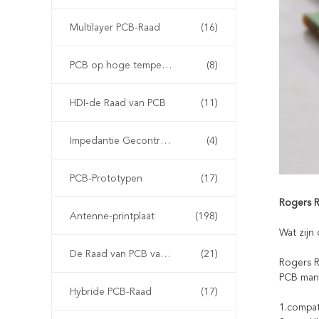
Multilayer PCB-Raad
(16)
PCB op hoge temperatuur
(8)
HDI-de Raad van PCB
(11)
Impedantie Gecontroleerde PCB
(4)
PCB-Prototypen
(17)
Rogers R
Antenne-printplaat
(198)
Wat zijn
De Raad van PCB van Arlon
(21)
Rogers R
PCB manu
Hybride PCB-Raad
(17)
1.compat