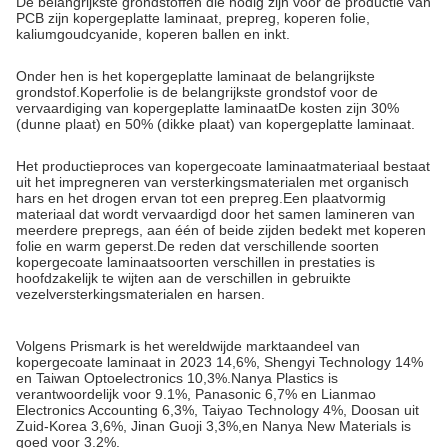
De belangrijkste grondstoffen die nodig zijn voor de productie van
PCB zijn kopergeplatte laminaat, prepreg, koperen folie,
kaliumgoudcyanide, koperen ballen en inkt.
Onder hen is het kopergeplatte laminaat de belangrijkste
grondstof.Koperfolie is de belangrijkste grondstof voor de
vervaardiging van kopergeplatte laminaatDe kosten zijn 30%
(dunne plaat) en 50% (dikke plaat) van kopergeplatte laminaat.
Het productieproces van kopergecoate laminaatmateriaal bestaat
uit het impregneren van versterkingsmaterialen met organisch
hars en het drogen ervan tot een prepreg.Een plaatvormig
materiaal dat wordt vervaardigd door het samen lamineren van
meerdere prepregs, aan één of beide zijden bedekt met koperen
folie en warm geperst.De reden dat verschillende soorten
kopergecoate laminaatsoorten verschillen in prestaties is
hoofdzakelijk te wijten aan de verschillen in gebruikte
vezelversterkingsmaterialen en harsen.
Volgens Prismark is het wereldwijde marktaandeel van
kopergecoate laminaat in 2023 14,6%, Shengyi Technology 14%
en Taiwan Optoelectronics 10,3%.Nanya Plastics is
verantwoordelijk voor 9.1%, Panasonic 6,7% en Lianmao
Electronics Accounting 6,3%, Taiyao Technology 4%, Doosan uit
Zuid-Korea 3,6%, Jinan Guoji 3,3%,en Nanya New Materials is
goed voor 3.2%.