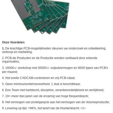
KUNSTWERK
enz.
DE DIENSTgebied
Wereldwijd, globaal.
Onze Voordelen
1.
De krachtige PCB-mogelijkheden steunen uw onderzoek en ontwikkeling,
verkoop en marketing;
2. PCB-de Producten en de Productie worden verklaard door erkende
organisaties;
3. 16000㎡ workshop met 30000㎡ outputvermogen en 8000 types van PCB's
per maand;
4. Het snelle CADCAM-controleren en vrij PCB-citaat;
5. Geen minimumordehoeveelheid. 1 stuk is beschikbaar;
6. Een Team met hartstocht, discipline, verantwoordelijkheid en eerlijkheid;
7. 19+-meer dan jaren van de ervaring van hoge frequentiepcb;
8. Het vermogen van prototypepcb aan het vermogen van de Volumeproductie;
9. Levering op tijd: >98%, het tarief van de Klantenklacht: <1>