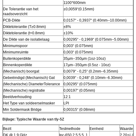
1100*600mm
De Tolerantie van het
±
0,0059“(
0.15mm)
raadsoverzicht
PCB-Dikte
0,0157“ - 0,3937“ (0.40mm--10.00mm)
Diktetolerantie (T≥0.8mm)
±8%
Diktetolerantie (t<0.8mm)
±10%
De Dikte van de isolatielaag
0,00295“ - 0,1969“ (0.075mm--5.00mm)
Minimumspoor
0,003“ (0.075mm)
Minimumruimte
0,003“ (0.075mm)
Buitenkoperdikte
35µm--350µm (1oz-10oz)
Binnenkoperdikte
17µm--350µm (0.5oz - 10oz)
(Mechanisch) boorgat
0,0079“ - 0,25“ (0.2mm--6.35mm)
Gebeëindigd (Mechanisch) Gat
0,0039“ - 0,248“ (0.10mm--6.30mm)
(Mechanische) DiameterTolerance
0,00295“ (0.075mm)
(Mechanische) registratie
0,00197“ (0.05mm)
Beeldverhouding
12:1
Het Type van soldeerselmasker
LPI
Min Soldermask Bridge
0,00315“ (0.08mm)
Min Soldermask Clearance
0,00197“ (0.05mm)
Bijlage: Typische Waarde van tly-5Z
Stop via Diameter
0,0098“ - 0,0236“ (0.25mm--0.60mm)
De Tolerantie van de
Bezit
Testmethode
±10%
Eenheid
Waarde
impedantiecontrole
DK @ 1,9 GHz
Ipc-650 2.5.5.5 .1
2.20+/- 0