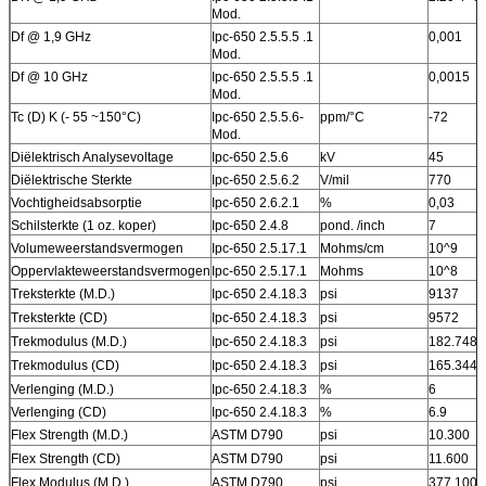
De oppervlakte eindigt
Mod.
HASL, HASL ALS, ENIG,
Onderdompelingstin,
Df @ 1,9 GHz
Ipc-650 2.5.5.5 .1
0,001
Onderdompelingszilver, OSP, Gouden
Mod.
Vinger, Zuivere gouden geplateerd enz.
Df @ 10 GHz
Ipc-650 2.5.5.5 .1
0,0015
Mod.
Tc (D) K (- 55 ~150°C)
Ipc-650 2.5.5.6-
ppm/°C
-72
Mod.
Diëlektrisch Analysevoltage
Ipc-650 2.5.6
kV
45
Diëlektrische Sterkte
Ipc-650 2.5.6.2
V/mil
770
Vochtigheidsabsorptie
Ipc-650 2.6.2.1
%
0,03
Schilsterkte (1 oz. koper)
Ipc-650 2.4.8
pond. /inch
7
Volumeweerstandsvermogen
Ipc-650 2.5.17.1
Mohms/cm
10^9
Oppervlakteweerstandsvermogen
Ipc-650 2.5.17.1
Mohms
10^8
Treksterkte (M.D.)
Ipc-650 2.4.18.3
psi
9137
Treksterkte (CD)
Ipc-650 2.4.18.3
psi
9572
Trekmodulus (M.D.)
Ipc-650 2.4.18.3
psi
182.748
Trekmodulus (CD)
Ipc-650 2.4.18.3
psi
165.344
Verlenging (M.D.)
Ipc-650 2.4.18.3
%
6
Verlenging (CD)
Ipc-650 2.4.18.3
%
6.9
Flex Strength (M.D.)
ASTM D790
psi
10.300
Flex Strength (CD)
ASTM D790
psi
11.600
Flex Modulus (M.D.)
ASTM D790
psi
377.100