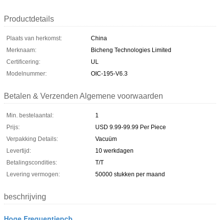
Productdetails
Plaats van herkomst:
China
Merknaam:
Bicheng Technologies Limited
Certificering:
UL
Modelnummer:
OIC-195-V6.3
Betalen & Verzenden Algemene voorwaarden
Min. bestelaantal:
1
Prijs:
USD 9.99-99.99 Per Piece
Verpakking Details:
Vacuüm
Levertijd:
10 werkdagen
Betalingscondities:
T/T
Levering vermogen:
50000 stukken per maand
beschrijving
Hoge Frequentiepcb