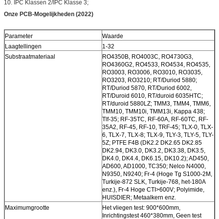
10. IPC Klassen 2/IPC Klasse 3;
Onze PCB-Mogelijkheden (2022)
Parameter
Waarde
Laagtellingen
1-32
Substraatmateriaal
RO4350B, RO4003C, RO4730G3,
RO4360G2, RO4533, RO4534, RO4535,
RO3003, RO3006, RO3010, RO3035,
RO3203, RO3210; RT/Duriod 5880;
RT/Duriod 5870, RT/Duriod 6002,
RT/Duroid 6010, RT/duroid 6035HTC;
RT/duroid 5880LZ; TMM3, TMM4, TMM6,
TMM10, TMM10i, TMM13i, Kappa 438;
Tlf-35; RF-35TC, RF-60A, RF-60TC, RF-
35A2, RF-45, RF-10, TRF-45; TLX-0, TLX-
6, TLX-7, TLX-8; TLX-9, TLY-3, TLY-5, TLY-
5Z; PTFE F4B (DK2.2 DK2.65 DK2.85
DK2.94, DK3.0, DK3.2, DK3.38, DK3.5,
DK4.0, DK4.4, DK6.15, DK10.2); AD450,
AD600, AD1000, TC350; Nelco N4000,
N9350, N9240; Fr-4 (Hoge Tg S1000-2M,
Turkije-872 SLK, Turkije-768, het-180A
enz.), Fr-4 Hoge CTI>600V; Polyimide,
HUISDIER; Metaalkern enz.
Maximumgrootte
Het vliegen test: 900*600mm,
Inrichtingstest 460*380mm, Geen test