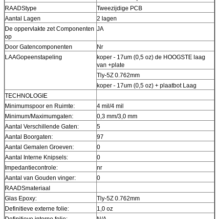
RAADStype
Tweezijdige PCB
Aantal Lagen
2 lagen
De oppervlakte zet Componenten
JA
op
Door Gatencomponenten
Nr
LAAGopeenstapeling
koper - 17um (0,5 oz) de HOOGSTE laag
van +plate
Tly-5Z 0.762mm
koper - 17um (0,5 oz) + plaatbot Laag
TECHNOLOGIE
Minimumspoor en Ruimte:
4 mil/4 mil
Minimum/Maximumgaten:
0,3 mm/3,0 mm
Aantal Verschillende Gaten:
5
Aantal Boorgaten:
97
Aantal Gemalen Groeven:
0
Aantal Interne Knipsels:
0
Impedantiecontrole:
nr
Aantal van Gouden vinger:
0
RAADSmateriaal
Glas Epoxy:
Tly-5Z 0.762mm
Definitieve externe folie:
1,0 oz
Definitieve interne folie:
N/A