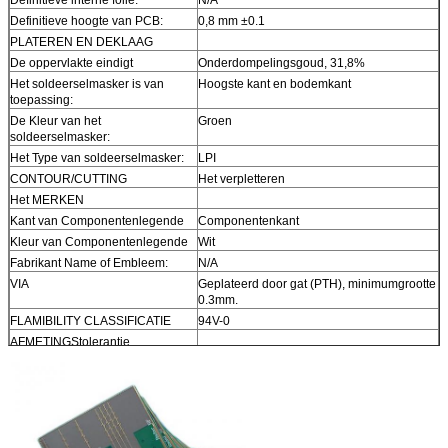
Definitieve hoogte van PCB:
0,8 mm ±0.1
PLATEREN EN DEKLAAG
De oppervlakte eindigt
Onderdompelingsgoud, 31,8%
Het soldeerselmasker is van
Hoogste kant en bodemkant
toepassing:
De Kleur van het
Groen
soldeerselmasker:
Het Type van soldeerselmasker:
LPI
CONTOUR/CUTTING
Het verpletteren
Het MERKEN
Kant van Componentenlegende
Componentenkant
Kleur van Componentenlegende
Wit
Fabrikant Name of Embleem:
N/A
VIA
Geplateerd door gat (PTH), minimumgrootte
0.3mm.
FLAMIBILITY CLASSIFICATIE
94V-0
AFMETINGStolerantie
Overzichtsdimensie:
0,0059“
Raadsplateren:
0,0029“
Boortolerantie:
0,002“
TEST
100% elektrotest vroegere verzending
TYPE VAN TE LEVEREN
e-maildossier, Gerber rs-274-X, PCBDOC