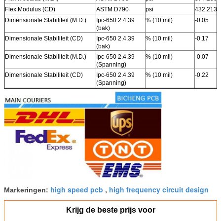
Flex Modulus (CD)
ASTM D790
psi
432.213
Dimensionale Stabiliteit (M.D.)
Ipc-650 2.4.39
% (10 mil)
-0.05
(bak)
Dimensionale Stabiliteit (CD)
Ipc-650 2.4.39
% (10 mil)
-0.17
(bak)
Dimensionale Stabiliteit (M.D.)
Ipc-650 2.4.39
% (10 mil)
-0.07
(Spanning)
Dimensionale Stabiliteit (CD)
Ipc-650 2.4.39
% (10 mil)
-0.22
(Spanning)
Dichtheid (Soortelijk gewicht)
Ipc-650 2.3.5
g/cm3
1.92
Specifieke Hitte
Ipc-650 2.4.50
J/g°C
0,95
Warmtegeleidingsvermogen
Ipc-650 2.4.50
W/M*K
0,2
(X-y) CTE (50 - 150
°C
)
Ipc-650 2.4.41
ppm/ºC
30-40
CTE (z) (50 - 150
°C
)
Ipc-650 2.4.41
ppm/ºC
130
Hardheid
ASTM D2240
-
68
(Durometer)
Ul-94 brandbaarheidsclassificatie
Ul-94
V-0
high speed pcb
high frequency circuit design
Markeringen:
,
Krijg de beste prijs voor