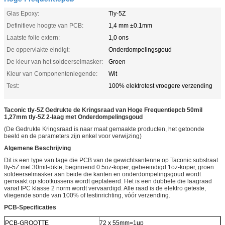
Glas Epoxy:
Tly-5Z
Definitieve hoogte van PCB:
1,4 mm ±0.1mm
Laatste folie extern:
1,0 ons
De oppervlakte eindigt:
Onderdompelingsgoud
De kleur van het soldeerselmasker:
Groen
Kleur van Componentenlegende:
Wit
Test:
100% elektrotest vroegere verzending
Taconic tly-5Z Gedrukte de Kringsraad van Hoge Frequentiepcb 50mil
1,27mm tly-5Z 2-laag met Onderdompelingsgoud
(De Gedrukte Kringsraad is naar maat gemaakte producten, het getoonde
beeld en de parameters zijn enkel voor verwijzing)
Algemene Beschrijving
Dit is een type van lage die PCB van de gewichtsantenne op Taconic substraat
tly-5Z met 30mil-dikte, beginnend 0.5oz-koper, gebeëindigd 1oz-koper, groen
soldeerselmasker aan beide die kanten en onderdompelingsgoud wordt
gemaakt op stootkussens wordt geplateerd. Het is een dubbele die laagraad
vanaf IPC klasse 2 norm wordt vervaardigd. Alle raad is de elektro geteste,
vliegende sonde van 100% of testinrichting, vóór verzending.
PCB-Specificaties
PCB-GROOTTE
72 x 55mm=1up