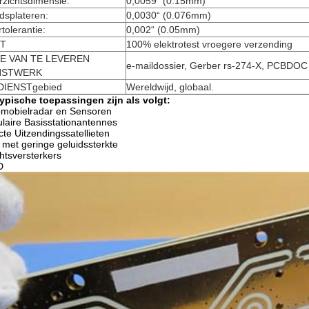
zichtsdimensie:
0,0059“ (0.15mm)
dsplateren:
0,0030“ (0.076mm)
tolerantie:
0,002“ (0.05mm)
T
100% elektrotest vroegere verzending
E VAN TE LEVEREN
e-maildossier, Gerber rs-274-X, PCBDOC
NSTWERK
DIENSTgebied
Wereldwijd, globaal.
ypische toepassingen zijn als volgt:
omobielradar en Sensoren
ulaire Basisstationantennes
cte Uitzendingssatellieten
 met geringe geluidssterkte
tsversterkers
D