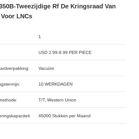
50B-Tweezijdige Rf De Kringsraad Van
 Voor LNCs
1
USD 2.99-8.99 PER PIECE
ardverpakking:
Vacuüm
ngstermijn:
10 WERKDAGEN
methode:
T/T, Western Union
ringskapaciteit:
45000 Stukken per Maand