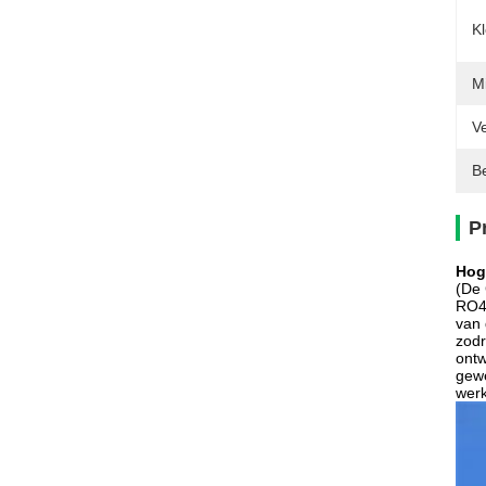
K
Mi
Ve
Be
P
Hog
(De 
RO43
van 
zodr
ontw
gewe
werk