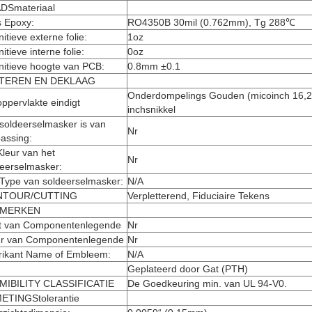
DSmateriaal
s Epoxy:
RO4350B 30mil (0.762mm), Tg 288℃
nitieve externe folie:
1oz
nitieve interne folie:
0oz
nitieve hoogte van PCB:
0.8mm ±0.1
TEREN EN DEKLAAG
Onderdompelings Gouden (micoinch 16,2
ppervlakte eindigt
inchsnikkel
soldeerselmasker is van
Nr
assing:
leur van het
Nr
deerselmasker:
 Type van soldeerselmasker:
N/A
NTOUR/CUTTING
Verpletterend, Fiduciaire Tekens
 MERKEN
t van Componentenlegende
Nr
ur van Componentenlegende
Nr
rikant Name of Embleem:
N/A
Geplateerd door Gat (PTH)
MIBILITY CLASSIFICATIE
De Goedkeuring min. van UL 94-V0.
ETINGStolerantie