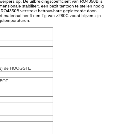
werpers op. De uitbreidingscoëfficiënt van RO4350B is
ensionale stabiliteit, een bezit tentoon te stellen nodig
n RO4350B verstrekt betrouwbare geplateerde door-
t materiaal heeft een Tg van >280C zodat blijven zijn
ngstemperaturen.
5oz) de HOOGSTE
e BOT