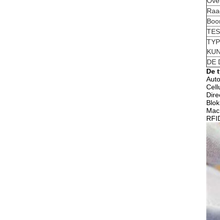
Over
Raa
Boor
TES
TYP
KU
DE 
De t
Aut
Cell
Dire
Blok
Mach
RFI