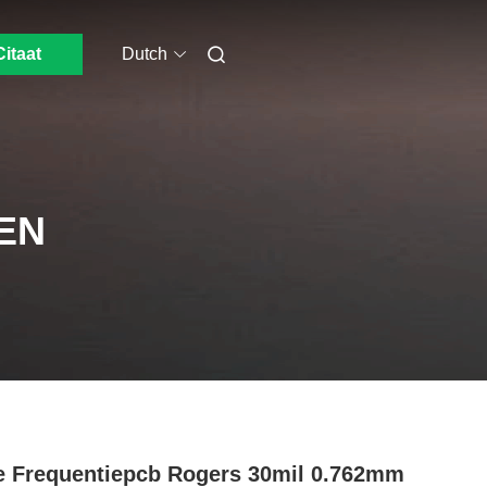
Citaat
Dutch
EN
 Frequentiepcb Rogers 30mil 0.762mm