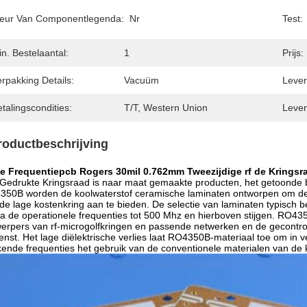
leur Van Componentlegenda:
Nr
Test:
n. Bestelaantal:
1
Prijs:
rpakking Details:
Vacuüm
Levert
talingscondities:
T/T, Western Union
Lever
roductbeschrijving
e Frequentiepcb Rogers 30mil 0.762mm Tweezijdige rf de Krings
Gedrukte Kringsraad is naar maat gemaakte producten, het getoonde be
50B worden de koolwaterstof ceramische laminaten ontworpen om de s
de lage kostenkring aan te bieden. De selectie van laminaten typisch
a de operationele frequenties tot 500 Mhz en hierboven stijgen. RO43
erpers van rf-microgolfkringen en passende netwerken en de gecontro
nst. Het lage diëlektrische verlies laat RO4350B-materiaal toe om in
ende frequenties het gebruik van de conventionele materialen van de 