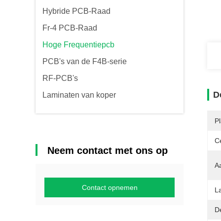
Hybride PCB-Raad
Fr-4 PCB-Raad
Hoge Frequentiepcb
PCB's van de F4B-serie
RF-PCB's
D
Laminaten van koper
P
Ce
Neem contact met ons op
A
Contact opnemen
La
D