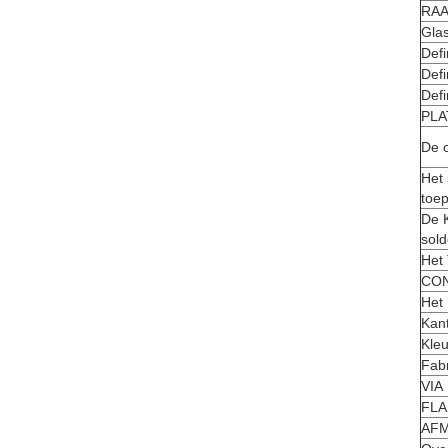
RAA
Gla
Defi
Defi
Defi
PLA
De o
Het 
toep
De K
sol
Het
CO
Het
Kan
Kle
Fab
VIA
FLA
AFM