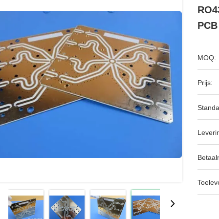
RO43
PCB
MOQ:
Prijs:
Standa
Leveri
Betaal
Toeleve