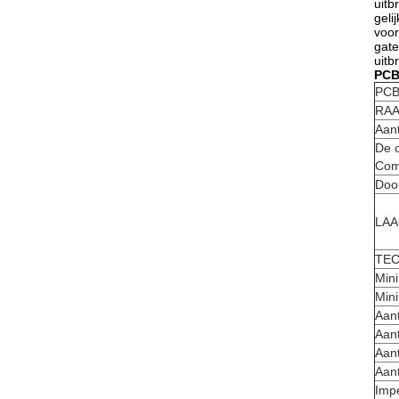
uitb
geli
voor
gate
uitb
PCB
PC
RAA
Aan
De o
Com
Doo
LAA
TE
Min
Min
Aant
Aant
Aan
Aant
Imp