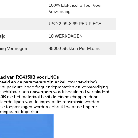
100% Elektrische Test Vóór 
Verzending
USD 2.99-8.99 PER PIECE
ijd:
10 WERKDAGEN
ing Vermogen:
45000 Stukken Per Maand
raad van RO4350B voor LNCs
eld en de parameters zijn enkel voor verwijzing)
uperieure hoge frequentieprestaties en vervaardiging
 beschikbaar aan ontwerpers wordt beduidend verminderd
50B die het materiaal bezit de eigenschappen door
leerde lijnen van de impedantietransmissie worden
 vele toepassingen worden gebruikt waar de hogere
kringsraad beperken.