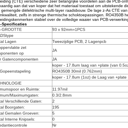
reiding (CTE) verscheidene zeer belangrijke voordelen aan de PCB-ont
jkaardig aan dat van koper dat het materiaal toestaat om uitstekende dim
 gemengde diëlektrische multi-layer raadsbouw. De lage z-As CTE va
nkwaliteit, zelfs in strenge thermische schoktoepassingen. RO4350B he
reidingskenmerken stabiel over de volledige waaier van PCB-verwerki
-Specificaties
B-GROOTTE
93 x 92mm=1PCS
DStype
tal Lagen
Tweezijdige PCB, 2 Lagenpcb
ppervlakte zet
JA
ponenten op
r Gatencomponenten
JA
koper - 17.8um laag van +plate (van 0.
Gopeenstapeling
RO4350B 30mil (0.762mm)
koper - 17.8um (1oz) de Laag van +plat
CHNOLOGIE
imumspoor en Ruimte:
11.97mil
imum/Maximumgaten:
0.3/2.8mm
al Verschillende Gaten:
2
al Boorgaten:
195
tal Gemalen Groeven:
5
al Interne Knipsels:
0
edantiecontrole
Nr