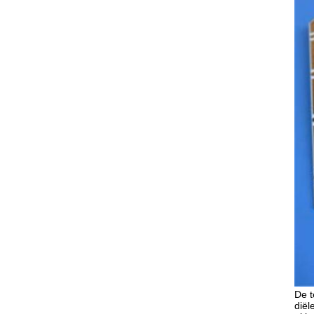
De t
diël