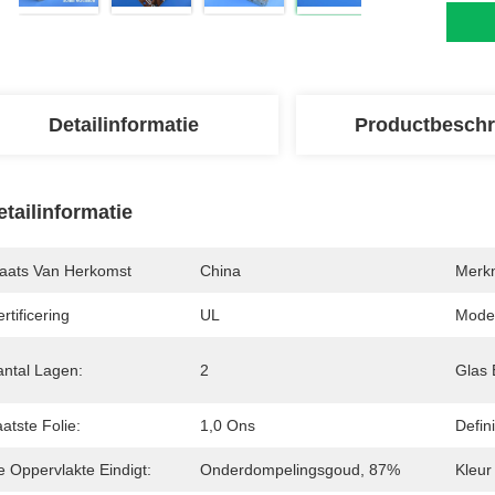
Detailinformatie
Productbeschr
etailinformatie
laats Van Herkomst
China
Merk
rtificering
UL
Mode
antal Lagen:
2
Glas 
atste Folie:
1,0 Ons
Defin
e Oppervlakte Eindigt:
Onderdompelingsgoud, 87%
Kleur