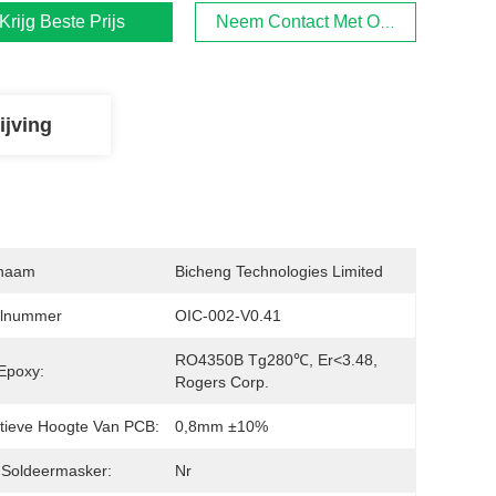
Krijg Beste Prijs
Neem Contact Met Ons Op
ijving
naam
Bicheng Technologies Limited
lnummer
OIC-002-V0.41
RO4350B Tg280℃, Er<3.48, 
Epoxy:
Rogers Corp.
itieve Hoogte Van PCB:
0,8mm ±10%
 Soldeermasker:
Nr