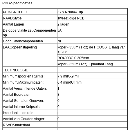
PCB-Specificaties
PCB-GROOTTE
67 x 67mm=1up
RAADStype
Tweezijdige PCB
Aantal Lagen
2 lagen
De oppervlakte zet Componenten
JA
op
Door Gatencomponenten
Nr
LAAGopeenstapeling
koper - 35um (1 oz) de HOOGSTE laag van
+plate
RO4003C 0.305mm
koper - 35um (1oz) + plaatbot Laag
TECHNOLOGIE
Minimumspoor en Ruimte:
7,9 mil/5,9 mil
Minimum/Maximumgaten:
0,4 mm/0,4 mm
Aantal Verschillende Gaten:
1
Aantal Boorgaten:
3
Aantal Gemalen Groeven:
0
Aantal Interne Knipsels:
0
Impedantiecontrole:
nr
Aantal van Gouden vinger:
0
RAADSmateriaal