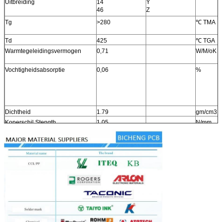
Uitbreiding
14
Y
46
Z
Tg
>280
℃ TMA
Td
425
℃ TGA
Warmtegeleidingsvermogen
0,71
W/M/oK
Vochtigheidsabsorptie
0,06
%
Dichtheid
1.79
gm/cm3
Koperschil Stength
1.05
N/mm
(6,0)
(pli)
Brandbaarheid
N/A
Loodvrij Procescompatibel
Ja
systeem