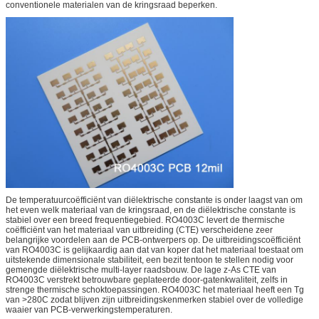
conventionele materialen van de kringsraad beperken.
De temperatuurcoëfficiënt van diëlektrische constante is onder laagst van om
het even welk materiaal van de kringsraad, en de diëlektrische constante is
stabiel over een breed frequentiegebied. RO4003C levert de thermische
coëfficiënt van het materiaal van uitbreiding (CTE) verscheidene zeer
belangrijke voordelen aan de PCB-ontwerpers op. De uitbreidingscoëfficiënt
van RO4003C is gelijkaardig aan dat van koper dat het materiaal toestaat om
uitstekende dimensionale stabiliteit, een bezit tentoon te stellen nodig voor
gemengde diëlektrische multi-layer raadsbouw. De lage z-As CTE van
RO4003C verstrekt betrouwbare geplateerde door-gatenkwaliteit, zelfs in
strenge thermische schoktoepassingen. RO4003C het materiaal heeft een Tg
van >280C zodat blijven zijn uitbreidingskenmerken stabiel over de volledige
waaier van PCB-verwerkingstemperaturen.