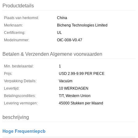
Productdetails
Plaats van herkomst:
China
Merknaam:
Bicheng Technologies Limited
Certificering:
UL
Modelnummer:
OIC-008-V0.47
Betalen & Verzenden Algemene voorwaarden
Min. bestelaantal:
1
Prijs:
USD 2.99-9.99 PER PIECE
Verpakking Details:
Vacuüm
Levertijd:
10 WERKDAGEN
Betalingscondities:
T/T, Western Union
Levering vermogen:
45000 Stukken per Maand
beschrijving
Hoge Frequentiepcb