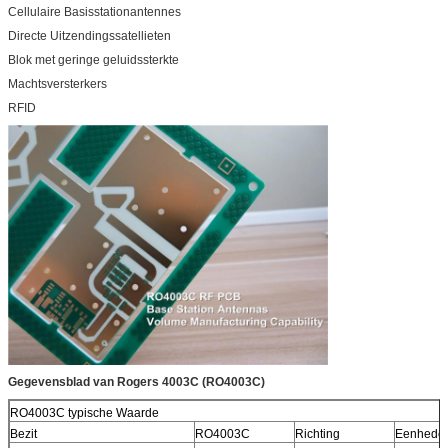
Boortolerantie:
0,002“
Cellulaire Basisstationantennes
TEST
100% elektrotest vroegere verzending
Directe Uitzendingssatellieten
TYPE VAN TE LEVEREN
e-maildossier, Gerber rs-274-X, PCBDOC
Blok met geringe geluidssterkte
KUNSTWERK
enz.
Machtsversterkers
DE DIENSTgebied
Wereldwijd, globaal.
RFID
Gegevensblad van Rogers 4003C (RO4003C)
RO4003C typische Waarde
Bezit
RO4003C
Richting
Eenhede