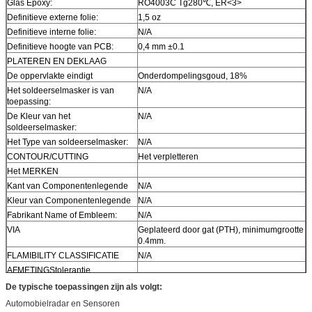
Glas Epoxy:
RO4003C Tg280℃, ER<3>
Definitieve externe folie:
1,5 oz
Definitieve interne folie:
N/A
Definitieve hoogte van PCB:
0,4 mm ±0.1
PLATEREN EN DEKLAAG
De oppervlakte eindigt
Onderdompelingsgoud, 18%
Het soldeerselmasker is van
N/A
toepassing:
De Kleur van het
N/A
soldeerselmasker:
Het Type van soldeerselmasker:
N/A
CONTOUR/CUTTING
Het verpletteren
Het MERKEN
Kant van Componentenlegende
N/A
Kleur van Componentenlegende
N/A
Fabrikant Name of Embleem:
N/A
VIA
Geplateerd door gat (PTH), minimumgrootte
0.4mm.
FLAMIBILITY CLASSIFICATIE
N/A
AFMETINGStolerantie
Overzichtsdimensie:
0,0059“
De typische toepassingen zijn als volgt:
Raadsplateren:
0,0029“
Automobielradar en Sensoren