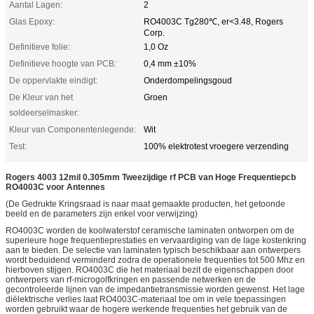
Aantal Lagen:
2
Glas Epoxy:
RO4003C Tg280℃, er<3.48, Rogers
Corp.
Definitieve folie:
1,0 Oz
Definitieve hoogte van PCB:
0,4 mm ±10%
De oppervlakte eindigt:
Onderdompelingsgoud
De Kleur van het
Groen
soldeerselmasker:
Kleur van Componentenlegende:
Wit
Test:
100% elektrotest vroegere verzending
Rogers 4003 12mil 0.305mm Tweezijdige rf PCB van Hoge Frequentiepcb
RO4003C voor Antennes
(De Gedrukte Kringsraad is naar maat gemaakte producten, het getoonde
beeld en de parameters zijn enkel voor verwijzing)
RO4003C worden de koolwaterstof ceramische laminaten ontworpen om de
superieure hoge frequentieprestaties en vervaardiging van de lage kostenkring
aan te bieden. De selectie van laminaten typisch beschikbaar aan ontwerpers
wordt beduidend verminderd zodra de operationele frequenties tot 500 Mhz en
hierboven stijgen. RO4003C die het materiaal bezit de eigenschappen door
ontwerpers van rf-microgolfkringen en passende netwerken en de
gecontroleerde lijnen van de impedantietransmissie worden gewenst. Het lage
diëlektrische verlies laat RO4003C-materiaal toe om in vele toepassingen
worden gebruikt waar de hogere werkende frequenties het gebruik van de