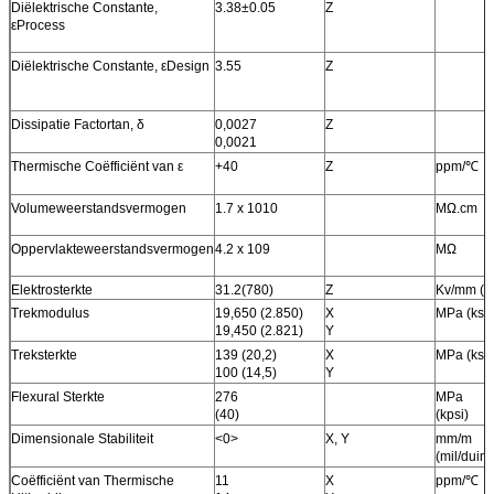
Diëlektrische Constante,
3.38±0.05
Z
εProcess
Diëlektrische Constante, εDesign
3.55
Z
Dissipatie Factortan, δ
0,0027
Z
0,0021
Thermische Coëfficiënt van ε
+40
Z
ppm/℃
Volumeweerstandsvermogen
1.7 x 1010
MΩ.cm
Oppervlakteweerstandsvermogen
4.2 x 109
MΩ
Elektrosterkte
31.2(780)
Z
Kv/mm (v/
Trekmodulus
19,650 (2.850)
X
MPa (ksi)
19,450 (2.821)
Y
Treksterkte
139 (20,2)
X
MPa (ksi)
100 (14,5)
Y
Flexural Sterkte
276
MPa
(40)
(kpsi)
Dimensionale Stabiliteit
<0>
X, Y
mm/m
(mil/duim
Coëfficiënt van Thermische
11
X
ppm/℃