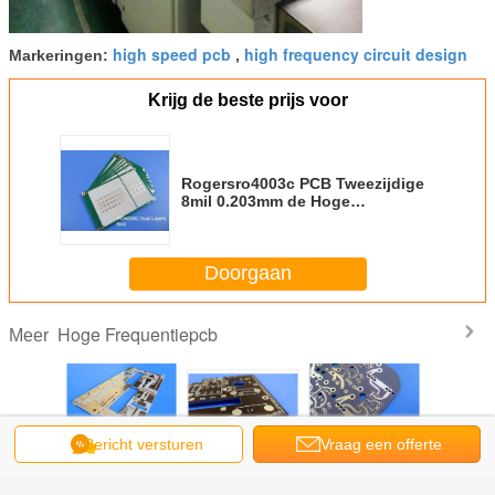
high speed pcb
high frequency circuit design
Markeringen:
,
Krijg de beste prijs voor
Rogersro4003c PCB Tweezijdige
8mil 0.203mm de Hoge
Frequentiepcb van rf voor
Antenne
Doorgaan
Hoge Frequentiepcb
Meer
Bericht versturen
Vraag een offerte
akt het
TSM-DS3 High
F4BTMS
F4BTME PCB's
Op zoek n
40-
Frequency PCB
Hoogfrequente
met hoge
hoogfre
aan
eerde
Gebouwd op
PCB met
frequentie met
PCB met