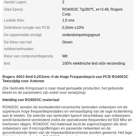
Aantal Lagen:
2
Glas Epoxy:
RO4003C Tg280℃, er<3.48, Rogers
Corp.
Laatste folie:
1,0 ons
Definitieve hoogte van PCB:
0,3mm ±10%
De oppervlakte eindigt:
onderdompelingsgoud
De Kleur van het
Groen
soldeerselmasker:
Kleur van componentlegenda:
Wit
test:
100% elektrische test vóór verzending
Rogers 4003 8mil 0.203mm rf-de Hoge Frequentiepcb van PCB RO4003C
Tweezijdig voor Antenne
(De Gedrukte Kringsraad is naar maat gemaakte producten, het getoonde
beeld en de parameters zijn enkel voor verwijzing)
Inleiding van RO4003C-materiaal
RO4003C worden de koolwaterstof ceramische laminaten ontworpen om de
superieure hoge frequentieprestaties en vervaardiging van de lage kostenkring
aan te bieden. De selectie van laminaten typisch beschikbaar aan ontwerpers
wordt beduidend verminderd zodra de operationele frequenties tot 500 Mhz en
hierboven stijgen. RO4003C het materiaal bezit de eigenschappen die door
ontwerpers van rf-microgolfkringen en passende netwerken en de
gecontroleerde lijnen van de impedantietransmissie worden gewenst. Het lage