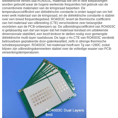
diëlektrische verlies laat RO4003C-materiaal toe om in vele toepassingen
worden gebruikt waar de hogere werkende frequenties het gebruik van de
conventionele materialen van de kringsraad beperken. De
temperatuurcoëfficiënt van diëlektrische constante is onder laagst van om het
even welk materiaal van de kringsraad, en de diëlektrische constante is stabiel
over een breed frequentiegebied. RO4003C levert de thermische coëfficiënt
van het materiaal van uitbreiding (CTE) verscheidene zeer belangrijke
voordelen aan de PCB-ontwerpers op. De uitbreidingscoëfficiënt van RO4003C
is gelijkaardig aan dat van koper dat het materiaal toestaat om uitstekende
dimensionale stabiliteit, een bezit tentoon te stellen nodig voor gemengde
diëlektrische multi-layer raadsbouw. De lage z-As CTE van RO4003C verstrekt
betrouwbare geplateerde door-gatenkwaliteit, zelfs in strenge thermische
schoktoepassingen. RO4003C het materiaal heeft een Tg van >280C zodat
blijven zijn uitbreidingskenmerken stabiel over de volledige waaier van PCB-
verwerkingstemperaturen.