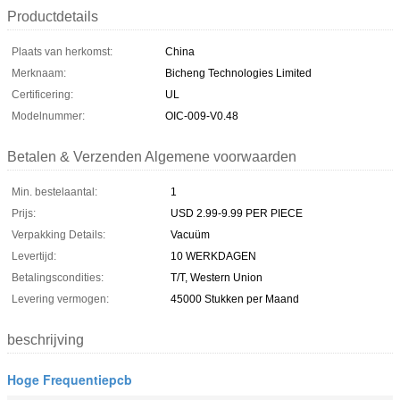
Productdetails
Plaats van herkomst:
China
Merknaam:
Bicheng Technologies Limited
Certificering:
UL
Modelnummer:
OIC-009-V0.48
Betalen & Verzenden Algemene voorwaarden
Min. bestelaantal:
1
Prijs:
USD 2.99-9.99 PER PIECE
Verpakking Details:
Vacuüm
Levertijd:
10 WERKDAGEN
Betalingscondities:
T/T, Western Union
Levering vermogen:
45000 Stukken per Maand
beschrijving
Hoge Frequentiepcb