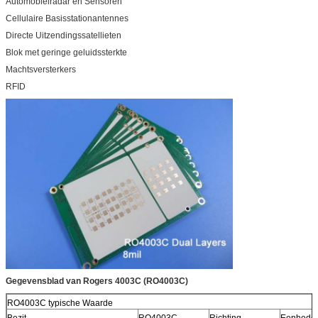
Automobielradar en Sensoren
Boortolerantie:
0,002“
Cellulaire Basisstationantennes
TEST
100% elektrotest vroegere verzending
Directe Uitzendingssatellieten
TYPE VAN TE LEVEREN
e-maildossier, Gerber rs-274-X, PCBDOC
Blok met geringe geluidssterkte
KUNSTWERK
enz.
Machtsversterkers
DE DIENSTgebied
Wereldwijd, globaal.
RFID
Gegevensblad van Rogers 4003C (RO4003C)
RO4003C typische Waarde
Bezit
RO4003C
Richting
Eenhede