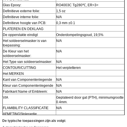
Glas Epoxy:
RO4003C Tg280℃, ER<3>
Definitieve externe folie:
1,5 oz
Definitieve interne folie:
N/A
Definitieve hoogte van PCB:
0,3 mm ±0.1
PLATEREN EN DEKLAAG
De oppervlakte eindigt
Onderdompelingsgoud, 19,5%
Het soldeerselmasker is van
N/A
toepassing:
De Kleur van het
N/A
soldeerselmasker:
Het Type van soldeerselmasker:
N/A
CONTOUR/CUTTING
Het verpletteren
Het MERKEN
Kant van Componentenlegende
N/A
Kleur van Componentenlegende
N/A
Fabrikant Name of Embleem:
N/A
VIA
Geplateerd door gat (PTH), minimumgrootte
0.4mm.
FLAMIBILITY CLASSIFICATIE
N/A
AFMETINGStolerantie
Overzichtsdimensie:
0,0059“
De typische toepassingen zijn als volgt:
Raadsplateren:
0,0029“