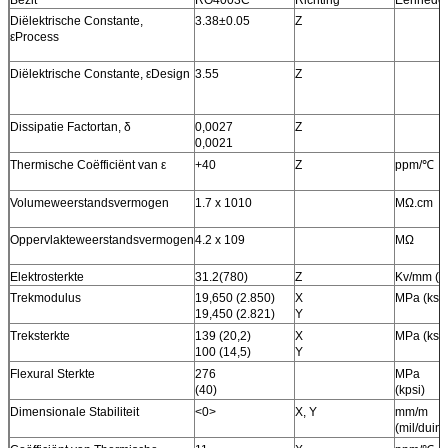
Diëlektrische Constante,
3.38±0.05
Z
εProcess
Diëlektrische Constante, εDesign
3.55
Z
Dissipatie Factortan, δ
0,0027
Z
0,0021
Thermische Coëfficiënt van ε
+40
Z
ppm/℃
Volumeweerstandsvermogen
1.7 x 1010
MΩ.cm
Oppervlakteweerstandsvermogen
4.2 x 109
MΩ
Elektrosterkte
31.2(780)
Z
Kv/mm (v/
Trekmodulus
19,650 (2.850)
X
MPa (ksi)
19,450 (2.821)
Y
Treksterkte
139 (20,2)
X
MPa (ksi)
100 (14,5)
Y
Flexural Sterkte
276
MPa
(40)
(kpsi)
Dimensionale Stabiliteit
<0>
X, Y
mm/m
(mil/duim