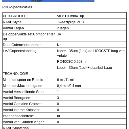
PCB-Specificaties
PCB-GROOTTE
58 x 110mm=1up
RAADStype
Tweezijdige PCB
Aantal Lagen
2 lagen
De oppervlakte zet Componenten
JA
op
Door Gatencomponenten
Nr
LAAGopeenstapeling
koper - 35um (1 oz) de HOOGSTE laag van
+plate
RO4003C 0.203mm
koper - 35um (1oz) + plaatbot Laag
TECHNOLOGIE
Minimumspoor en Ruimte:
6 mil/11 mil
Minimum/Maximumgaten:
0,4 mm/0,4 mm
Aantal Verschillende Gaten:
1
Aantal Boorgaten:
3
Aantal Gemalen Groeven:
0
Aantal Interne Knipsels:
0
Impedantiecontrole:
nr
Aantal van Gouden vinger:
0
RAADSmateriaal