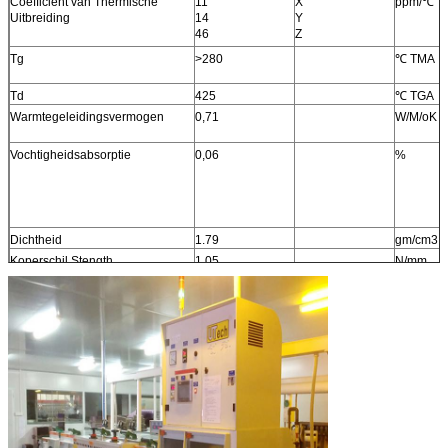
Coëfficiënt van Thermische
11
X
ppm/℃
Uitbreiding
14
Y
46
Z
Tg
>280
℃
TMA
Td
425
℃
TGA
Warmtegeleidingsvermogen
0,71
W/M/oK
Vochtigheidsabsorptie
0,06
%
Dichtheid
1.79
gm/cm3
Koperschil Stength
1.05
N/mm
(6,0)
(pli)
Brandbaarheid
N/A
Loodvrij Procescompatibel
Ja
systeem