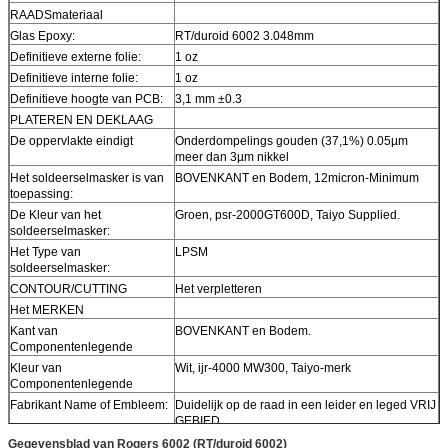
RAADSmateriaal
Glas Epoxy:
RT/duroid 6002 3.048mm
Definitieve externe folie:
1 oz
Definitieve interne folie:
1 oz
Definitieve hoogte van PCB:
3,1 mm ±0.3
PLATEREN EN DEKLAAG
De oppervlakte eindigt
Onderdompelings gouden (37,1%) 0.05µm
meer dan 3µm nikkel
Het soldeerselmasker is van
BOVENKANT en Bodem, 12micron-Minimum
toepassing:
De Kleur van het
Groen, psr-2000GT600D, Taiyo Supplied.
soldeerselmasker:
Het Type van
LPSM
soldeerselmasker:
CONTOUR/CUTTING
Het verpletteren
Het MERKEN
Kant van
BOVENKANT en Bodem.
Componentenlegende
Kleur van
Wit, ijr-4000 MW300, Taiyo-merk
Componentenlegende
Fabrikant Name of Embleem:
Duidelijk op de raad in een leider en leged VRIJ
GEBIED
VIA
Geplateerd door gat (PTH), minimumgrootte
Gegevensblad van Rogers 6002 (RT/duroid 6002)