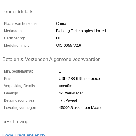
Productdetails
Plaats van herkomst:
China
Merknaam:
Bicheng Technologies Limited
Certificering:
UL
Modelnummer:
OIC-0055-V2.6
Betalen & Verzenden Algemene voorwaarden
Min. bestelaantal:
1
Prijs:
USD 2.88-6.99 per piece
Verpakking Details:
Vacuüm
Levertijd:
4-5 werkdagen
Betalingscondities:
T/T, Paypal
Levering vermogen:
45000 Stukken per Maand
beschrijving
Hoge Frequentiepcb