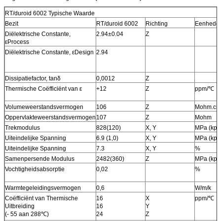
0.3mm.
RT/duroid 6002 Typische Waarde
FLAMIBILITY CLASSIFICATIE
De Goedkeuring min. van UL 94-V0.
Bezit
RT/duroid 6002
Richting
Eenhede
AFMETINGStolerantie
Diëlektrische Constante,
2.94±0.04
Z
Overzichtsdimensie:
0,0059“
εProcess
Raadsplateren:
0,0029“
Diëlektrische Constante, εDesign
2.94
Boortolerantie:
0,002“
TEST
100% elektrotest vroegere verzending
TYPE VAN TE LEVEREN
e-maildossier, Gerber rs-274-X, PCBDOC enz.
Dissipatiefactor, tanδ
0,0012
Z
KUNSTWERK
Thermische Coëfficiënt van ε
+12
Z
ppm/℃
DE DIENSTgebied
Wereldwijd, globaal.
Volumeweerstandsvermogen
106
Z
Mohm.cm
Oppervlakteweerstandsvermogen
107
Z
Mohm
Trekmodulus
828(120)
X, Y
MPa (kpsi
Uiteindelijke Spanning
6.9 (1,0)
X, Y
MPa (kpsi
Uiteindelijke Spanning
7.3
X, Y
%
Samenpersende Modulus
2482(360)
Z
MPa (kpsi
Vochtigheidsabsorptie
0,02
%
Warmtegeleidingsvermogen
0,6
W/m/k
Coëfficiënt van Thermische
16
X
ppm/℃
Uitbreiding
16
Y
(- 55 aan 288℃)
24
Z