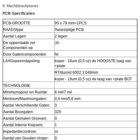
8. Machtsbackplanes
PCB-Specificaties
PCB-GROOTTE
95 x 79 mm=1PCS
RAADStype
Tweezijdige PCB
Aantal Lagen
2 lagen
De oppervlakte zet
JA
Componenten op
Door Gatencomponenten
Nr
LAAGopeenstapeling
koper - 18um (0,5 oz) de HOOGSTE laag van
+plate
RT/duroid 6002 3.048mm
koper - 18um (0,5 oz) de laag van +plate BOT
TECHNOLOGIE
Minimumspoor en Ruimte:
6 mil/7 mil
Minimum/Maximumgaten:
0,4 mm/5,6 mm
Aantal Verschillende Gaten:
3
Aantal Boorgaten:
325
Aantal Gemalen Groeven:
0
Aantal Interne Knipsels:
1
Impedantiecontrole:
nr
Aantal van Gouden vinger:
0