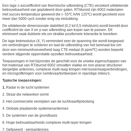
Een lage z-ascoëfficiënt van thermische uitbreiding (CTE) verzekert uitstekende
betrouwbaarheid van geplateerd door gaten. RT/duroid zijn 6002 materialen
met succes temperatuur geweest die (- 55℃ AAN 125℃) wordt gecirkeld voor
meer dan 5000 cycli zonder enig via mislukking.
De uitstekende dimensionale stabiliteit (0,2 tot 0,5 mils/duim) wordt bereikt door
coëfficiënt de van X en y-van uitbreiding aan koper aan te passen. Dit
elimineert vaak dubbele ets om strakke positionele tolerantie te bereiken.
De lage trekmodulus (X, Y) vermindert zeer de spanning die wordt toegepast
om verbindingen te solderen en laat de uitbreiding van het laminaat toe om
door een minimumhoeveelheid laag CTE-metaal (6 ppm/℃) worden beperkt
verdere stijgende oppervlakte opzetten betrouwbaarheid.
Toepassingen in het bijzonder de geschikt voor de unieke eigenschappen van
het materiaal van RT/duroid 6002 omvatten vlakke en non-planar structuren
dergelijke antennes, complexe mutli-laag kringen met tussenlaagverbindingen,
en microgolfkringen voor ruimtevaartontwerpen in vijandige milieu's.
Typische toepassingen:
1.
Radar in de lucht systemen
2. Straal die netwerken vormt
3. Het commerciële vermijden van de luchtvaartlijnbotsing
4. Globale plaatsende systemenantennes
5. De systemen van de grondbasis
6. Hoge betrouwbaarheids complexe multi-layer kringen
7. Gefaseerd - serieantennes