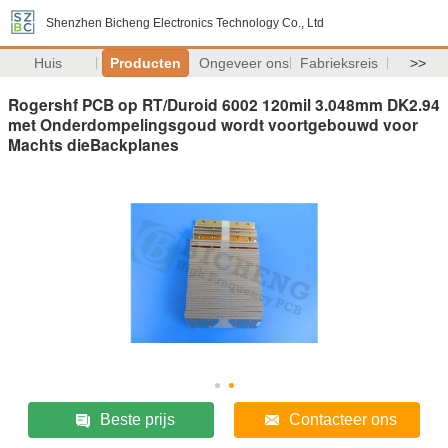
Shenzhen Bicheng Electronics Technology Co., Ltd
Huis
Producten
Ongeveer ons
Fabrieksreis
>>
Rogershf PCB op RT/Duroid 6002 120mil 3.048mm DK2.94
met Onderdompelingsgoud wordt voortgebouwd voor
Machts dieBackplanes
Beste prijs
Contacteer ons