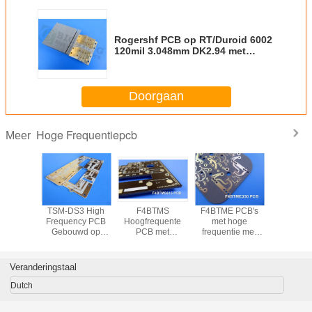
Rogershf PCB op RT/Duroid 6002
120mil 3.048mm DK2.94 met
Onderdompelingsgoud wordt
voortgebouwd voor Machts
dieBackplanes
Doorgaan
Hoge Frequentiepcb
Meer
akt het
TSM-DS3 High
F4BTMS
F4BTME PCB's
Op zoek n
40-
Frequency PCB
Hoogfrequente
met hoge
hoogfre
eerde
Gebouwd op
PCB met
frequentie met
PCB met
s rigide
30mil 0.762mm
begraven 50Ω
omgekeerd
achti
aal voor
dubbelzijdige
weerstand
behandelde (RTF)
verwerkba
 Fuze en
platen met
koperfolie
koperen folie
00, TG > 
Veranderingstaal
riseerde
onderdompeling
-55°C tot 
nnes?
goud
Dutch