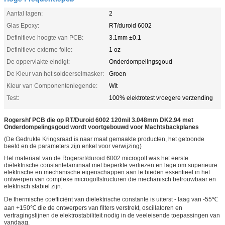
Aantal lagen:
2
Glas Epoxy:
RT/duroid 6002
Definitieve hoogte van PCB:
3.1mm ±0.1
Definitieve externe folie:
1 oz
De oppervlakte eindigt:
Onderdompelingsgoud
De Kleur van het soldeerselmasker:
Groen
Kleur van Componentenlegende:
Wit
Test:
100% elektrotest vroegere verzending
Rogershf PCB die op RT/Duroid 6002 120mil 3.048mm DK2.94 met
Onderdompelingsgoud wordt voortgebouwd voor Machtsbackplanes
(De Gedrukte Kringsraad is naar maat gemaakte producten, het getoonde
beeld en de parameters zijn enkel voor verwijzing)
Het materiaal van de Rogersrt/duroid 6002 microgolf was het eerste
diëlektrische constantelaminaat met beperkte verliezen en lage om superieure
elektrische en mechanische eigenschappen aan te bieden essentieel in het
ontwerpen van complexe microgolfstructuren die mechanisch betrouwbaar en
elektrisch stabiel zijn.
De thermische coëfficiënt van diëlektrische constante is uiterst - laag van -55℃
aan +150℃ die de ontwerpers van filters verstrekt, oscillatoren en
vertragingslijnen de elektrostabiliteit nodig in de veeleisende toepassingen van
vandaag.