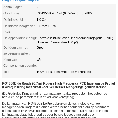
Aantal Lagen:
2
Glas Epoxy:
RO4350B 20.7mil (0.526mm), Tg 288℃
Definitieve folie:
1,0 Oz
Definitieve hoogte van
0,6 mm ±10%
PCB:
De oppervlakte eindigt:
Electroless nikkel over Onderdompelingsgoud (ENIG)
(1 nikkel µ“ meer dan 100 µ“)
De Kleur van het
Groen
soldeerselmasker:
Kleur van
Wit
Componentenlegende:
Test:
100% elektrotest vroegere verzending
RO4350B de Raads20.7mil Rogers High Frequency PCB lage van
de
Profiel
(LoPro) rf Kring met Ni/Au voor Versterker Met geringe geluidssterkte
(De Gedrukte Kringsraad is naar maat gemaakte producten, het getoonde
beeld en de parameters zijn enkel voor verwijzing)
De laminaten van RO4350B LoPro gebruiken de technologie van een
merkgebonden Rogers die omgekeerde behandelde folie om op standaard
diëlektrische RO4350B het mogelijk maakt te plakken. Dit resulteert in een
laminaat met laag leiderverlies voor betere toevoegingsverlies en