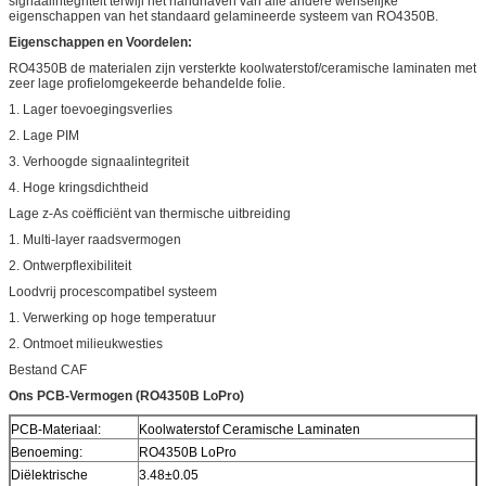
signaalintegriteit terwijl het handhaven van alle andere wenselijke
eigenschappen van het standaard gelamineerde systeem van RO4350B.
Eigenschappen en Voordelen:
RO4350B de materialen zijn versterkte koolwaterstof/ceramische laminaten met
zeer lage profielomgekeerde behandelde folie.
1. Lager toevoegingsverlies
2. Lage PIM
3. Verhoogde signaalintegriteit
4. Hoge kringsdichtheid
Lage z-As coëfficiënt van thermische uitbreiding
1. Multi-layer raadsvermogen
2. Ontwerpflexibiliteit
Loodvrij procescompatibel systeem
1. Verwerking op hoge temperatuur
2. Ontmoet milieukwesties
Bestand CAF
Ons PCB-Vermogen (RO4350B LoPro)
PCB-Materiaal:
Koolwaterstof Ceramische Laminaten
Benoeming:
RO4350B LoPro
Diëlektrische
3.48±0.05