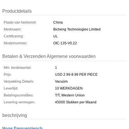
Productdetails
Plaats van herkomst:
China
Merknaam:
Bicheng Technologies Limited
Certificering:
UL
Modelnummer:
OIC-135-V0.22
Betalen & Verzenden Algemene voorwaarden
Min. bestelaantal:
1
Prijs:
USD 2.99-8.99 PER PIECE
Verpakking Details:
Vacuüm
Levertijd:
10 WERKDAGEN
Betalingscondities:
T/T, Western Union
Levering vermogen:
45000 Stukken per Maand
beschrijving
Hoge Frequentiepcb