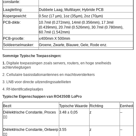
constante:
Laagtelling:
Dubbele Laag, Multilayer, Hybride PCB
Kopergewicht:
0.5oz (17 µm), 1oz (35µm), 2oz (70µm)
PCB-dikte:
10.7mil (0.272mm), 14mil (0.356mm), 17.3mil
(0.439mm), 20.7mil (0.526mm), 30.7mil (0.780mm),
60.7mil (1.542mm)
PCB-grootte:
≤400mm X 500mm
Soldeerselmasker:
Groene, Zwarte, Blauwe, Gele, Rode enz.
De oppervlakte
Naakt koper, HASL, ENIG, OSP, Onderdompelingstin
Sommige Typische Toepassingen:
eindigt:
etc….
1.
Digitale toepassingen zoals servers, routers, en hoge snelheids
achtervliegtuigen
2. Cellulaire basisstationantennes en machtsversterkers
3. LNB voor directe uitzendingssatellieten
4. Rf-Identificatieplaatjes
Typische Eigenschappen van RO4350B LoPro
Bezit
Typische Waarde
Richting
Eenhede
Diëlektrische Constante, Proces
3.48 ± 0,05
z
--

Diëlektrische Constante, Ontwerp
3.55
z
--
