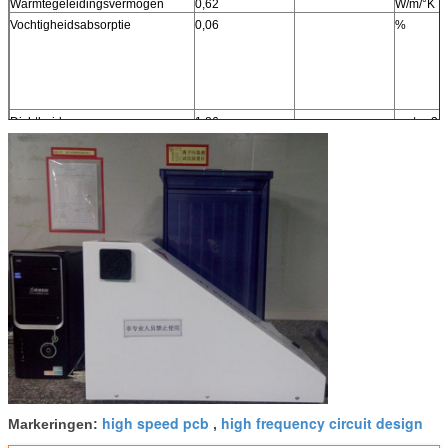
Warmtegeleidingsvermogen
0,62
W/m/°K
Vochtigheidsabsorptie
0,06
%
Dichtheid
1.86
gm/cm3
De Sterkte van de koperschil
0,88 (5,0)
N/mm (pli
Brandbaarheid
V-0
Loodvrij Procescompatibel
Ja
systeem
high speed pcb
high frequency circuit design
Markeringen:
,