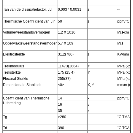
Tan van
de
dissipatiefactor,

0,0037 0,0031
z
--
Thermische Coeffifi cient van

r
50
z
ppm/°C
Volumeweerstandsvermogen
1.2 X 1010
MΩ•cm
Oppervlakteweerstandsvermogen
5.7 X 109
MΩ
Elektrosterkte
31.2(780)
z
KV/mm (V
Trekmodulus
11473(1664)
Y
MPa (kpsi
Treksterkte
175 (25,4)
Y
MPa (kpsi
Flexural Sterkte
255(37)
MPa (kpsi
Dimensionale Stabiliteit
<0>
X, Y
mm/m (mi
Coeffifi cient van Thermische
14
x
ppm/°C
Uitbreiding
16
y
35
z
Tg
>280
°C TMA
Td
390
°C TGA