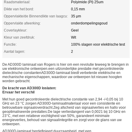
Raadsmateriaal:
Polyimide (PI) 25um
Dikte van het bord:
0,15 mm
Oppervlakte/de Binnendikte van laagcu:
35 μm
Oppervlakte afwerking:
onderdompelingsgoud
Coverlaykleur:
Geel
Kleur van zeefdruk:
Wit
Functie:
100% slagen voor elektrische test
Aantal lagen:
2
De AD300D laminaat van Rogers is hier om een revolutie teweeg te brengen in
uw elektronische ontwerpen.een uitzonderlijke prestatie met gecontroleerde
dielectrische constantenAD300D-laminaat biedt verbeterde elektrische en
mechanische eigenschappen, waardoor uw ontwerpen tot nieuwe hoogten
worden gebracht.
De kracht van AD300D loslaten:
Ervaar het verschil
Met hun goed gecontroleerde dielectrische constante van 2,94 -/-0,05 bij 10
GHz en 23 °C zorgen AD300D-laminaatmateriaal voor een consistente en
betrouwbare signaaloverdracht.Zeg afscheid van signaalverlies en hallo voor
geoptimaliseerde prestaties.De lage verliestangent van 0,0021 bij 10 GHz en
23°C, met een relatieve vochtigheid van 50%, garandeert minimale
energieverlies, behoud van signaalintegritie en zorgt voor de glans van uw
ontwerpen.
AD300D-laminaat herdefinieert duurzaamheid, met een