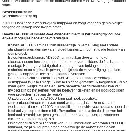
voeren, waardoor de kwaliteit en betrouwbaarheid van uw PCB gegarandeerd
wordt.
Beschikbaarheid:
Wereldwijde toegang
AD300D laminaat is wereldwijd verkrijgbaar en zorgt voor een gemakkelijke
toegang en inkoop voor uw projecten.
Hoewel AD300D-laminaat veel voordelen biedt, is het belangrijk om ook
enkele mogelijke nadelen te overwegen.
Kosten: AD300D-laminaat kan duurder zijn in vergelijking met andere
standaardmaterialen.die van invloed kunnen zijn op het totale budget van
een project.
Bewerkingsproblemen: AD300D-laminaat kan door zijn unieke
eigenschappen bewerkingsproblemen opleveren tijdens de fabricage en
montage.Het hoge vulstofgehalte en de glasversterking kunnen het
materiaal meer slijpkracht geven, die tijdens de vervaardiging speciale
gereedschappen of technieken kunnen vereisen.
Beperkte beschikbaarheid: Hoewel AD300D-laminaat wereldwijd
verkrijgbaar is, is het mogelijk dat het niet zo gemakkelijk toegankelijk is als
meer gebruikelijke materialen.Deze beperkte beschikbaarheid kan van
invloed zijn op het beheer van de toeleveringsketen en de doorlooptijden
voor projecten in bepaalde regio's.
Ontwerpbeperkingen: AD300D-laminaat heeft specifieke
ontwerpbeperkingen waaraan moet worden gedacht.De maximale
werktemperatuur van 260°C is mogelijk niet geschikt voor toepassingen die
bestand zijn tegen extreme hitteBovendien is de maximale dikte van het
laminaat beperkt, wat gevolgen kan hebben voor ontwerpen waarvoor
dikkere substraten nodig zijn.
Omgevingsrisico's: het gebruik van PTFE-materialen, waaronder AD300D-
laminaat, roept milieuproblemen op vanwege de aanwezigheid van