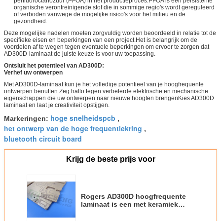
perfluoroctanozuur (PFOA) in het productieproces.PFOA is een persistente
organische verontreinigende stof die in sommige regio's wordt gereguleerd
of verboden vanwege de mogelijke risico's voor het milieu en de
gezondheid.
Deze mogelijke nadelen moeten zorgvuldig worden beoordeeld in relatie tot de
specifieke eisen en beperkingen van een project.Het is belangrijk om de
voordelen af te wegen tegen eventuele beperkingen om ervoor te zorgen dat
AD300D-laminaat de juiste keuze is voor uw toepassing.
Ontsluit het potentieel van AD300D:
Verhef uw ontwerpen
Met AD300D-laminaat kun je het volledige potentieel van je hoogfrequente
ontwerpen benutten.Zeg hallo tegen verbeterde elektrische en mechanische
eigenschappen die uw ontwerpen naar nieuwe hoogten brengenKies AD300D
laminaat en laat je creativiteit opstijgen.
hoge snelheidspcb
Markeringen:
,
het ontwerp van de hoge frequentiekring
,
bluetooth circuit board
Krijg de beste prijs voor
Rogers AD300D hoogfrequente
laminaat is een met keramiek
gevulde, glasversterkte PTFE-
materialen