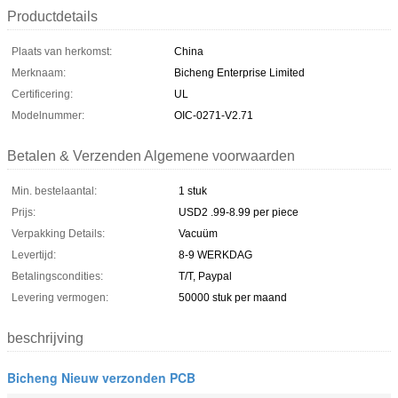
Productdetails
Plaats van herkomst:
China
Merknaam:
Bicheng Enterprise Limited
Certificering:
UL
Modelnummer:
OIC-0271-V2.71
Betalen & Verzenden Algemene voorwaarden
Min. bestelaantal:
1 stuk
Prijs:
USD2 .99-8.99 per piece
Verpakking Details:
Vacuüm
Levertijd:
8-9 WERKDAG
Betalingscondities:
T/T, Paypal
Levering vermogen:
50000 stuk per maand
beschrijving
Bicheng Nieuw verzonden PCB