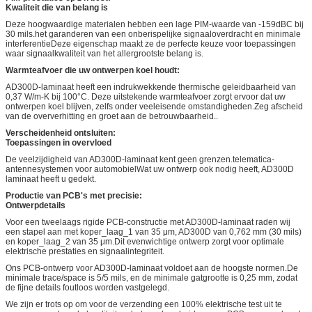
Kwaliteit die van belang is
Deze hoogwaardige materialen hebben een lage PIM-waarde van -159dBC bij
30 mils.het garanderen van een onberispelijke signaaloverdracht en minimale
interferentieDeze eigenschap maakt ze de perfecte keuze voor toepassingen
waar signaalkwaliteit van het allergrootste belang is.
Warmteafvoer die uw ontwerpen koel houdt:
AD300D-laminaat heeft een indrukwekkende thermische geleidbaarheid van
0,37 W/m-K bij 100°C. Deze uitstekende warmteafvoer zorgt ervoor dat uw
ontwerpen koel blijven, zelfs onder veeleisende omstandigheden.Zeg afscheid
van de oververhitting en groet aan de betrouwbaarheid..
Verscheidenheid ontsluiten:
Toepassingen in overvloed
De veelzijdigheid van AD300D-laminaat kent geen grenzen.telematica-
antennesystemen voor automobielWat uw ontwerp ook nodig heeft, AD300D
laminaat heeft u gedekt.
Productie van PCB's met precisie:
Ontwerpdetails
Voor een tweelaags rigide PCB-constructie met AD300D-laminaat raden wij
een stapel aan met koper_laag_1 van 35 μm, AD300D van 0,762 mm (30 mils)
en koper_laag_2 van 35 μm.Dit evenwichtige ontwerp zorgt voor optimale
elektrische prestaties en signaalintegriteit.
Ons PCB-ontwerp voor AD300D-laminaat voldoet aan de hoogste normen.De
minimale trace/space is 5/5 mils, en de minimale gatgrootte is 0,25 mm, zodat
de fijne details foutloos worden vastgelegd.
We zijn er trots op om voor de verzending een 100% elektrische test uit te