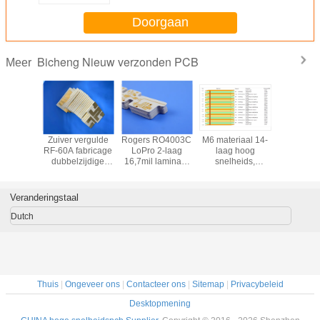
Doorgaan
Bicheng Nieuw verzonden PCB
Meer
zijdige
Zuiver vergulde
Rogers RO4003C
M6 materiaal 14-
RO3010 2
terstof
RF-60A fabricage
LoPro 2-laag
laag hoog
printp
ische
dubbelzijdige
16,7mil laminaat
snelheids,
gebouw
at 30mil
printplaat met
pcb met ENEPIG
laagverlies
20mi
438 2-
ingebouwde
Finish fabricage
gelamineerd M6
laminaatma
intplaat
50mil
multi-laag en
multi-laag hybride
met Imm
Veranderingstaal
ENIG
laminaatkern
hybride pcb voor
PCB met Multi-
Silver af
rking
fabricage
AI
Point Impedantie
Dutch
ceren
Control
Thuis
|
Ongeveer ons
|
Contacteer ons
|
Sitemap
|
Privacybeleid
Desktopmening