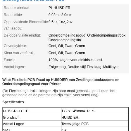
Raadsmateriaal:
PI, HUISDIER
Raadsdikte:
0.03mm3.0mm
Oppervlakte/de Binnendikte
0.5oz, 1oz, 2oz
van laagcu:
De oppervlakte eindigt:
Onderdompelingsgoud, Onderdompelingsstrook,
Onderdompelingstin
Coverlaykleur:
Geel, Wit, Zwart, Groen
Kleur van zeefdruk:
Geel, Wit, Zwart, Groen
Functie:
100% slagen voor elektrische test
Aantal lagen:
Enige laag, Doulbe-stijf-Flex laag, Multilayer,
Witte Flexibele PCB-Raad op HUISDIER met Zwellingsstootkussens en
Onderdompelingsgoud voor Printer
(De Flexibele gedrukte kringen zijn naar maat gemaakte producten, het
getoonde beeld en de parameters zijn enkel voor verwijzing)
Specificaties
PCB-GROOTTE
172 x 145mm=1PCS
Grondstof:
HUISDIER
Aantal Lagen
Tweezijdige PCB
SMT
n/a