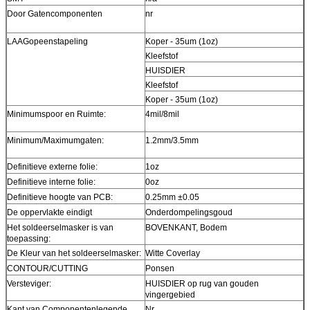
Door Gatencomponenten
nr
LAAGopeenstapeling
Koper - 35um (1oz)
Kleefstof
HUISDIER
Kleefstof
Koper - 35um (1oz)
Minimumspoor en Ruimte:
4mil/8mil
Minimum/Maximumgaten:
1.2mm/3.5mm
Definitieve externe folie:
1oz
Definitieve interne folie:
0oz
Definitieve hoogte van PCB:
0.25mm ±0.05
De oppervlakte eindigt
Onderdompelingsgoud
Het soldeerselmasker is van
BOVENKANT, Bodem
toepassing:
De Kleur van het soldeerselmasker:
Witte Coverlay
CONTOUR/CUTTING
Ponsen
Versteviger:
HUISDIER op rug van gouden
vingergebied
Kant van Componentenlegende
Nr