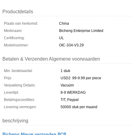
Productdetails
Plaats van herkomst:
China
Merknaam:
Bicheng Enterprise Limited
Certificering:
UL
Modelnummer:
OIC-334-V3.29
Betalen & Verzenden Algemene voorwaarden
Min. bestelaantal:
1 stuk
Prijs:
USD2 .99-9.99 per piece
Verpakking Details:
Vacuüm
Levertijd:
8-9 WERKDAG
Betalingscondities:
T/T, Paypal
Levering vermogen:
50000 stuk per maand
beschrijving
Bicheng Nieuw verzonden PCB