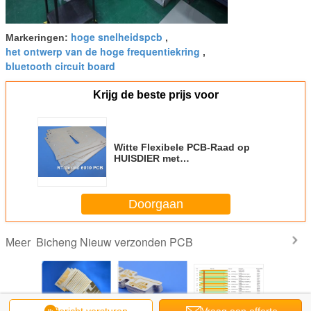
soldeerselmasker
hoge snelheidspcb
Markeringen:
,
het ontwerp van de hoge frequentiekring
,
bluetooth circuit board
Krijg de beste prijs voor
Witte Flexibele PCB-Raad op
HUISDIER met
Zwellingsstootkussens en
Onderdompelingsgoud voor
Printer
Doorgaan
Bicheng Nieuw verzonden PCB
Meer