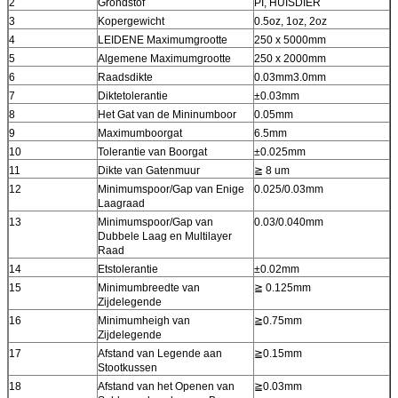
2
Grondstof
PI, HUISDIER
3
Kopergewicht
0.5oz, 1oz, 2oz
4
LEIDENE Maximumgrootte
250 x 5000mm
5
Algemene Maximumgrootte
250 x 2000mm
6
Raadsdikte
0.03mm3.0mm
7
Diktetolerantie
±0.03mm
8
Het Gat van de Mininumboor
0.05mm
9
Maximumboorgat
6.5mm
10
Tolerantie van Boorgat
±0.025mm
11
Dikte van Gatenmuur
≧
8 um
12
Minimumspoor/Gap van Enige
0.025/0.03mm
Laagraad
13
Minimumspoor/Gap van
0.03/0.040mm
Dubbele Laag en Multilayer
Raad
14
Etstolerantie
±0.02mm
15
Minimumbreedte van
≧
0.125mm
Zijdelegende
16
Minimumheigh van
≧
0.75mm
Zijdelegende
17
Afstand van Legende aan
≧
0.15mm
Stootkussen
18
Afstand van het Openen van
≧
0.03mm