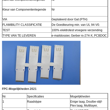
Kleur van Componentenlegende
Nr
VIA
Geplateerd door Gat (PTH)
FLAMIBILITY CLASSIFICATIE
De Goedkeuring min. van UL 94-V0.
TEST
100% elektrotest vroegere verzending
TYPE VAN TE LEVEREN
e-maildossier, Gerber rs-274-X, PCBDOC
KUNSTWERK
enz.
DE DIENSTgebied
Wereldwijd, globaal.
FPC-Mogelijkheden 2021
Nr.
Specificaties
Mogelijkheden
1
Raadstype
Enige laag, Doulbe-stijf-
Flex laag, Multilayer,