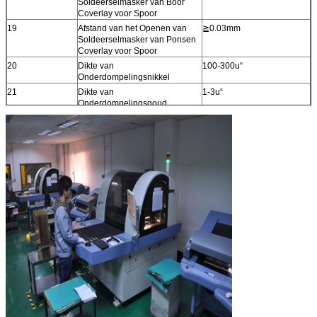
Soldeerselmasker van Boor
Coverlay voor Spoor
19
Afstand van het Openen van
≧
0.03mm
Soldeerselmasker van Ponsen
Coverlay voor Spoor
20
Dikte van
100-300u“
Onderdompelingsnikkel
21
Dikte van
1-3u“
Onderdompelingsgoud
22
Thicnkess van
150-400u“
Onderdompelingstin
23
Minimum Elektro het Testen
0.2mm
Stootkussen
24
Minimumtolerantie van
±0.1mm
Overzicht (de Normale Stempel
van de Staalvorm)
25
Minimumtolerantie van
±0.05mm
Overzicht (de Vormstempel van
het Precisiestaal)
26
Mininumstraal van Schuine
0.2mm
randhoek (Overzicht)
27
Stiffnermateriaal
Pi, Fr-4, 3M Adhesive,
HUISDIER, Staalplaat
28
RoHs
Ja
29
De Kleur van het
Geel, Wit, Zwart, Groen