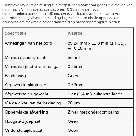
Complexe lay-outs en routing zijn mogelijk gemaakt door gebruik te maken van
minimaal 5/5 mil trace/space patronen, 0,35 mm gaten voor
componentenleidingen en 100 microvias verdeeld over het ontwerp.Een
onderdompeling zilveren bekleding is geselecteerd als de oppervlakte
afwerking om maximale soldeerbaarheid en procesopbrengst te bieden.
Specificatie
Waarde
Afmetingen van het bord
89.24 mm x 11,8 mm (1 PCS),
+/- 0,15 mm
Minimaal spoor/ruimte
5/5 ml
Minimale grootte van het gat
0.35mm
Blinde weg
Geen
Afgewerkte plaatdikte
0.63mm
Afgewerkte cu-gewicht
1 oz (1,4 ml) buitenste lagen
Via de dikte van de bekleding
20 μm
Oppervlakte afwerking
Zilver met onderdompeling
Hoogste zijdeplaat
Geen
Onderste zijdeplaat
Geen