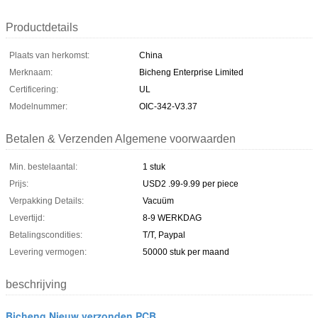
Productdetails
Plaats van herkomst:
China
Merknaam:
Bicheng Enterprise Limited
Certificering:
UL
Modelnummer:
OIC-342-V3.37
Betalen & Verzenden Algemene voorwaarden
Min. bestelaantal:
1 stuk
Prijs:
USD2 .99-9.99 per piece
Verpakking Details:
Vacuüm
Levertijd:
8-9 WERKDAG
Betalingscondities:
T/T, Paypal
Levering vermogen:
50000 stuk per maand
beschrijving
Bicheng Nieuw verzonden PCB