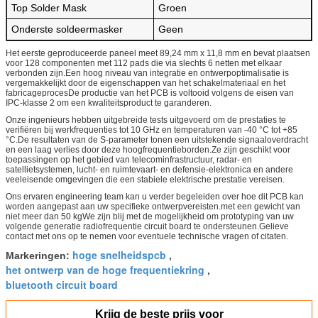
Top Solder Mask
Groen
Onderste soldeermasker
Geen
Het eerste geproduceerde paneel meet 89,24 mm x 11,8 mm en bevat plaatsen
voor 128 componenten met 112 pads die via slechts 6 netten met elkaar
verbonden zijn.Een hoog niveau van integratie en ontwerpoptimalisatie is
vergemakkelijkt door de eigenschappen van het schakelmateriaal en het
fabricageprocesDe productie van het PCB is voltooid volgens de eisen van
IPC-klasse 2 om een kwaliteitsproduct te garanderen.
Onze ingenieurs hebben uitgebreide tests uitgevoerd om de prestaties te
verifiëren bij werkfrequenties tot 10 GHz en temperaturen van -40 °C tot +85
°C.De resultaten van de S-parameter tonen een uitstekende signaaloverdracht
en een laag verlies door deze hoogfrequentieborden.Ze zijn geschikt voor
toepassingen op het gebied van telecominfrastructuur, radar- en
satellietsystemen, lucht- en ruimtevaart- en defensie-elektronica en andere
veeleisende omgevingen die een stabiele elektrische prestatie vereisen.
Ons ervaren engineering team kan u verder begeleiden over hoe dit PCB kan
worden aangepast aan uw specifieke ontwerpvereisten.met een gewicht van
niet meer dan 50 kgWe zijn blij met de mogelijkheid om prototyping van uw
volgende generatie radiofrequentie circuit board te ondersteunen.Gelieve
contact met ons op te nemen voor eventuele technische vragen of citaten.
hoge snelheidspcb
Markeringen:
,
het ontwerp van de hoge frequentiekring
,
bluetooth circuit board
Krijg de beste prijs voor