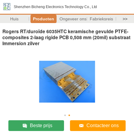
Shenzhen Bicheng Electronics Technology Co., Ltd
Huis
Producten
Ongeveer ons
Fabrieksreis
>>
Rogers RT/duroïde 6035HTC keramische gevulde PTFE-
composites 2-laag rigide PCB 0,508 mm (20mil) substraat
Immersion zilver
Beste prijs
Contacteer ons