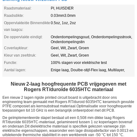
Raadsmateriaal:
PI, HUISDIER
Raadsdikte:
0.03mm3.0mm
Oppervlakte/de Binnendikte
0.5oz, 1oz, 2oz
van laagcu:
De oppervlakte eindigt:
Onderdompelingsgoud, Onderdompelingsstrook,
Onderdompelingstin
Coverlaykleur:
Geel, Wit, Zwart, Groen
Kleur van zeefdruk:
Geel, Wit, Zwart, Groen
Functie:
100% slagen voor elektrische test
Aantal lagen:
Enige laag, Doulbe-stijf-Flex laag, Multilayer,
Nieuw 2-laag hoogfrequente PCB vrijgegeven met
Rogers RT/duroïde 6035HTC materiaal
Een nieuw 2 lagen rigide printed circuit board is uitgebracht door ons
engineering team gemaakt met Rogers RT/duroid 6035HTC keramisch gevulde
PTFE composiet als kernsubstraat materiaal.Optimalisatie voor hoogfrequente
toepassingen tot 10 GHz is een belangrijk ontwerpdoel met dit PCB.
De geïmplementeerde stapel bestaat uit een 0,508 mm dikke laag Rogers
RT/duroïde 6035HTC-materiaal, gelamineerd tussen 1 oz koperlagen bovenaf
en onderaan.Dit dielektrische materiaal is specifiek gekozen vanwege zijn
elektrische eigenschappen, waaronder een lage dissipatiefactor van 0.0013 en
uitstekende thermische stabiliteit in een werkbereik van -50 °C tot 150 °C.