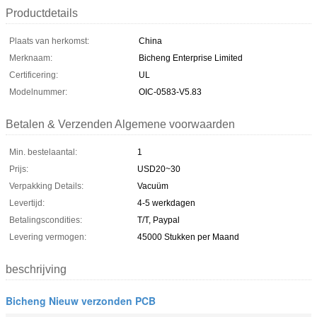
Productdetails
Plaats van herkomst:
China
Merknaam:
Bicheng Enterprise Limited
Certificering:
UL
Modelnummer:
OIC-0583-V5.83
Betalen & Verzenden Algemene voorwaarden
Min. bestelaantal:
1
Prijs:
USD20~30
Verpakking Details:
Vacuüm
Levertijd:
4-5 werkdagen
Betalingscondities:
T/T, Paypal
Levering vermogen:
45000 Stukken per Maand
beschrijving
Bicheng Nieuw verzonden PCB