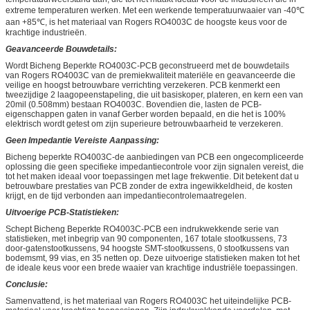
extreme temperaturen werken. Met een werkende temperatuurwaaier van -40℃
aan +85℃, is het materiaal van Rogers RO4003C de hoogste keus voor de
krachtige industrieën.
Geavanceerde Bouwdetails:
Wordt Bicheng Beperkte RO4003C-PCB geconstrueerd met de bouwdetails
van Rogers RO4003C van de premiekwaliteit materiële en geavanceerde die
veilige en hoogst betrouwbare verrichting verzekeren. PCB kenmerkt een
tweezijdige 2 laagopeenstapeling, die uit basiskoper, plateren, en kern een van
20mil (0.508mm) bestaan RO4003C. Bovendien die, lasten de PCB-
eigenschappen gaten in vanaf Gerber worden bepaald, en die het is 100%
elektrisch wordt getest om zijn superieure betrouwbaarheid te verzekeren.
Geen Impedantie Vereiste Aanpassing:
Bicheng beperkte RO4003C-de aanbiedingen van PCB een ongecompliceerde
oplossing die geen specifieke impedantiecontrole voor zijn signalen vereist, die
tot het maken ideaal voor toepassingen met lage frekwentie. Dit betekent dat u
betrouwbare prestaties van PCB zonder de extra ingewikkeldheid, de kosten
krijgt, en de tijd verbonden aan impedantiecontrolemaatregelen.
Uitvoerige PCB-Statistieken:
Schept Bicheng Beperkte RO4003C-PCB een indrukwekkende serie van
statistieken, met inbegrip van 90 componenten, 167 totale stootkussens, 73
door-gatenstootkussens, 94 hoogste SMT-stootkussens, 0 stootkussens van
bodemsmt, 99 vias, en 35 netten op. Deze uitvoerige statistieken maken tot het
de ideale keus voor een brede waaier van krachtige industriële toepassingen.
Conclusie:
Samenvattend, is het materiaal van Rogers RO4003C het uiteindelijke PCB-