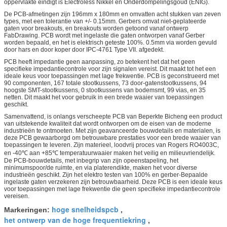
oppervlakte eindigt is Electroless Nikkel en Onderdompelingsgoud (ENIG).
De PCB-afmetingen zijn 196mm x 180mm en omvatten acht stukken van zeven
types, met een tolerantie van +/- 0.15mm. Gerbers omvat niet-geplateerde
gaten voor breakouts, en breakouts worden getoond vanaf ontwerp
FabDrawing. PCB wordt met ingelaste die gaten ontworpen vanaf Gerber
worden bepaald, en het is elektrisch geteste 100%. 0.5mm via worden gevuld
door hars en door koper door IPC-4761 Type VII. afgedekt.
PCB heeft impedantie geen aanpassing, zo betekent het dat het geen
specifieke impedantiecontrole voor zijn signalen vereist. Dit maakt tot het een
ideale keus voor toepassingen met lage frekwentie. PCB is geconstrueerd met
90 componenten, 167 totale stootkussens, 73 door-gatenstootkussens, 94
hoogste SMT-stootkussens, 0 stootkussens van bodemsmt, 99 vias, en 35
netten. Dit maakt het voor gebruik in een brede waaier van toepassingen
geschikt.
Samenvattend, is onlangs verscheepte PCB van Beperkte Bicheng een product
van uitstekende kwaliteit dat wordt ontworpen om de eisen van de moderne
industrieën te ontmoeten. Met zijn geavanceerde bouwdetails en materialen, is
deze PCB gewaarborgd om betrouwbare prestaties voor een brede waaier van
toepassingen te leveren. Zijn materieel, loodvrij proces van Rogers RO4003C,
en -40℃ aan +85℃ temperatuurwaaier maken het veilig en milieuvriendelijk.
De PCB-bouwdetails, met inbegrip van zijn opeenstapeling, het
minimumspoor/de ruimte, en via platerendikte, maken het voor diverse
industrieën geschikt. Zijn het elektro testen van 100% en gerber-Bepaalde
ingelaste gaten verzekeren zijn betrouwbaarheid. Deze PCB is een ideale keus
voor toepassingen met lage frekwentie die geen specifieke impedantiecontrole
vereisen.
hoge snelheidspcb
Markeringen:
,
het ontwerp van de hoge frequentiekring
,