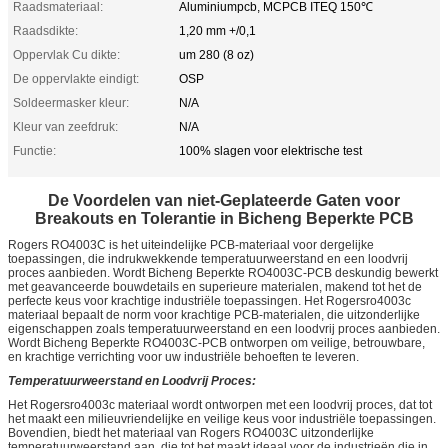
Raadsmateriaal:
Aluminiumpcb, MCPCB ITEQ 150℃
Raadsdikte:
1,20 mm +/0,1
Oppervlak Cu dikte:
um 280 (8 oz)
De oppervlakte eindigt:
OSP
Soldeermasker kleur:
N/A
Kleur van zeefdruk:
N/A
Functie:
100% slagen voor elektrische test
De Voordelen van niet-Geplateerde Gaten voor
Breakouts en Tolerantie in Bicheng Beperkte PCB
Rogers RO4003C is het uiteindelijke PCB-materiaal voor dergelijke
toepassingen, die indrukwekkende temperatuurweerstand en een loodvrij
proces aanbieden. Wordt Bicheng Beperkte RO4003C-PCB deskundig bewerkt
met geavanceerde bouwdetails en superieure materialen, makend tot het de
perfecte keus voor krachtige industriële toepassingen. Het Rogersro4003c
materiaal bepaalt de norm voor krachtige PCB-materialen, die uitzonderlijke
eigenschappen zoals temperatuurweerstand en een loodvrij proces aanbieden.
Wordt Bicheng Beperkte RO4003C-PCB ontworpen om veilige, betrouwbare,
en krachtige verrichting voor uw industriële behoeften te leveren.
Temperatuurweerstand en Loodvrij Proces:
Het Rogersro4003c materiaal wordt ontworpen met een loodvrij proces, dat tot
het maakt een milieuvriendelijke en veilige keus voor industriële toepassingen.
Bovendien, biedt het materiaal van Rogers RO4003C uitzonderlijke
temperatuurweerstand aan, die tot het maakt ideaal voor de industrieën die in