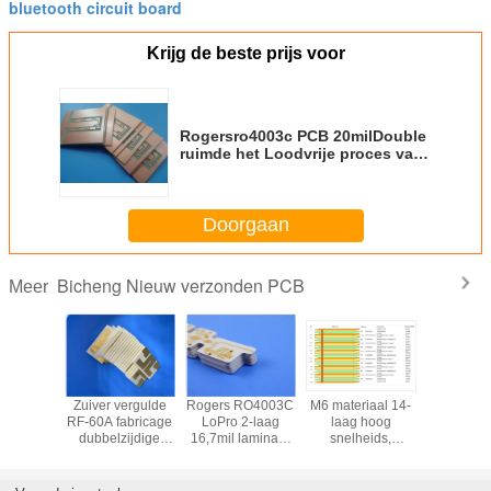
bluetooth circuit board
Krijg de beste prijs voor
Rogersro4003c PCB 20milDouble
ruimde het Loodvrije proces van
2 laagpcbs en het Koper van
ENIG op 0.5oz
Doorgaan
Bicheng Nieuw verzonden PCB
Meer
zijdige
Zuiver vergulde
Rogers RO4003C
M6 materiaal 14-
RO3010 2
terstof
RF-60A fabricage
LoPro 2-laag
laag hoog
printp
ische
dubbelzijdige
16,7mil laminaat
snelheids,
gebouw
at 30mil
printplaat met
pcb met ENEPIG
laagverlies
20mi
438 2-
ingebouwde
Finish fabricage
gelamineerd M6
laminaatma
intplaat
50mil
multi-laag en
multi-laag hybride
met Imm