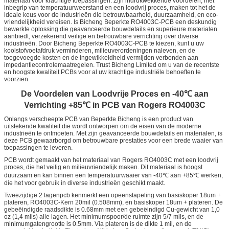
materiaal voor krachtige toepassingen. Zijn indrukwekkende voordelen, met
inbegrip van temperatuurweerstand en een loodvrij proces, maken tot het de
ideale keus voor de industrieën die betrouwbaarheid, duurzaamheid, en eco-
vriendelijkheid vereisen. Is Bicheng Beperkte RO4003C-PCB een deskundig
bewerkte oplossing die geavanceerde bouwdetails en superieure materialen
aanbiedt, verzekerend veilige en betrouwbare verrichting over diverse
industrieën. Door Bicheng Beperkte RO4003C-PCB te kiezen, kunt u uw
koolstofvoetafdruk verminderen, milieuverordeningen naleven, en de
toegevoegde kosten en de ingewikkeldheid vermijden verbonden aan
impedantiecontrolemaatregelen. Trust Bicheng Limited om u van de recentste
en hoogste kwaliteit PCBs voor al uw krachtige industriële behoeften te
voorzien.
De Voordelen van Loodvrije Proces en -40℃ aan
Verrichting +85℃ in PCB van Rogers RO4003C
Onlangs verscheepte PCB van Beperkte Bicheng is een product van
uitstekende kwaliteit die wordt ontworpen om de eisen van de moderne
industrieën te ontmoeten. Met zijn geavanceerde bouwdetails en materialen, is
deze PCB gewaarborgd om betrouwbare prestaties voor een brede waaier van
toepassingen te leveren.
PCB wordt gemaakt van het materiaal van Rogers RO4003C met een loodvrij
proces, die het veilig en milieuvriendelijk maken. Dit materiaal is hoogst
duurzaam en kan binnen een temperatuurwaaier van -40℃ aan +85℃ werken,
die het voor gebruik in diverse industrieën geschikt maakt.
Tweezijdige 2 lagenpcb kenmerkt een opeenstapeling van basiskoper 18um +
plateren, RO4003C-Kern 20mil (0.508mm), en basiskoper 18um + plateren. De
gebeëindigde raadsdikte is 0.68mm met een gebeëindigd Cu-gewicht van 1,0
oz (1,4 mils) alle lagen. Het minimumspoor/de ruimte zijn 5/7 mils, en de
minimumgatengrootte is 0.5mm. Via plateren is de dikte 1 mil, en de