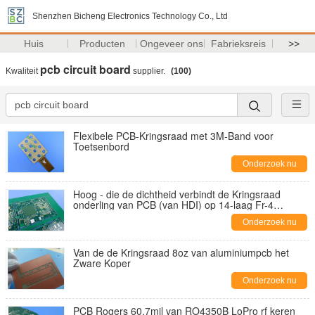
Shenzhen Bicheng Electronics Technology Co., Ltd
Huis
Producten
Ongeveer ons
Fabrieksreis
>>
pcb circuit board
Kwaliteit
supplier.
(100)
Flexibele PCB-Kringsraad met 3M-Band voor
Toetsenbord
Onderzoek nu
Hoog - die de dichtheid verbindt de Kringsraad
onderling van PCB (van HDI) op 14-laag Fr-4
Tg170℃ met Onderdompelingsgoud wordt
Onderzoek nu
voortgebouwd
Van de de Kringsraad 8oz van aluminiumpcb het
Zware Koper
Onderzoek nu
PCB Rogers 60.7mil van RO4350B LoPro rf keren