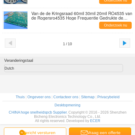
Onderzoek nu
Van de de Kringsraad 60mil 30mil 20mil RO4535 van
de Rogersro4535 Hoge Frequentie Gedrukte de
Antennepcb met Onderdompelingsgoud, Zilver, Tin
Onderzoek nu
1 / 10
Veranderingstaal
Dutch
Thuis
|
Ongeveer ons
|
Contacteer ons
|
Sitemap
|
Privacybeleid
Desktopmening
CHINA hoge snelheidspcb Supplier.
Copyright © 2016 - 2026 Shenzhen
Bicheng Electronics Technology Co., Ltd.
All rights reserved. Developed by
ECER
Bericht versturen
Vraag een offerte