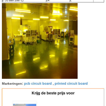
(- 55 aan 288℃)
24
Z
Td
500
℃ TGA
Dichtheid
2.6
gm/cm3
Koperschil Stength
7.1
Ib/in.
Brandbaarheid
V-0
Loodvrij Procescompatibel
Ja
systeem
pcb circuit board
printed circuit board
Markeringen:
,
Krijg de beste prijs voor