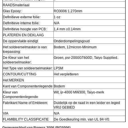
RAADSmateriaal
Glas Epoxy:
RO3006 1.270mm
Definitieve externe folie:
1 oz
Definitieve interne folie:
N/A
Definitieve hoogte van PCB:
1,4 mm ±0.14mm
PLATEREN EN DEKLAAG
De oppervlakte eindigt
Onderdompelingsgoud
Het soldeerselmasker is van
Bodem, 12micron-Minimum
toepassing:
De Kleur van het
Groen, psr-2000GT600D, Taiyo Supplied.
soldeerselmasker:
Het Type van soldeerselmasker:
LPSM
CONTOUR/CUTTING
Het verpletteren
Het MERKEN
Kant van Componentenlegende
Bodem
Kleur van
Wit, ijr-4000 MW300, Taiyo-merk
Componentenlegende
Fabrikant Name of Embleem:
Duidelijk op de raad in een leider en leged
VRIJ GEBIED
VIA
N/A
FLAMIBILITY CLASSIFICATIE
De Goedkeuring min. van UL 94-V0.
AFMETINGStolerantie
Gegevensblad van Rogers 3006 (RO3006)