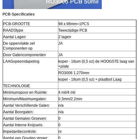
PCB-Specificaties
PCB-GROOTTE
98 x 98mm=1PCS
RAADStype
Tweezijdige PCB
Aantal Lagen
2 lagen
De oppervlakte zet
JA
Componenten op
Door Gatencomponenten
JA
LAAGopeenstapeling
koper - 18um (0,5 oz) de HOOGSTE laag van
+plate
RO3006 1.270mm
koper - 18um (0,5 oz) + plaatbot Laag
TECHNOLOGIE
Minimumspoor en Ruimte:
4 mil/4 mil
Minimum/Maximumgaten:
0.3mm/2.2mm
Aantal Verschillende Gaten:
n/a
Aantal Boorgaten:
n/a
Aantal Gemalen Groeven:
0
Aantal Interne Knipsels:
0
Impedantiecontrole:
nr
Aantal van Gouden vinger:
0