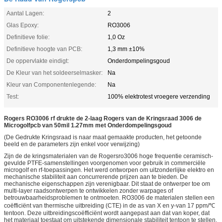
Aantal Lagen:
2
Glas Epoxy:
RO3006
Definitieve folie:
1,0 Oz
Definitieve hoogte van PCB:
1,3 mm ±10%
De oppervlakte eindigt:
Onderdompelingsgoud
De Kleur van het soldeerselmasker:
Na
Kleur van Componentenlegende:
Na
Test:
100% elektrotest vroegere verzending
Rogers RO3006 rf drukte de 2-laag Rogers van de Kringsraad 3006 de
Microgolfpcb van 50mil 1.27mm met Onderdompelingsgoud
(De Gedrukte Kringsraad is naar maat gemaakte producten, het getoonde
beeld en de parameters zijn enkel voor verwijzing)
Zijn de de kringsmaterialen van de Rogersro3006 hoge frequentie ceramisch-
gevulde PTFE-samenstellingen voorgenomen voor gebruik in commerciële
microgolf en rf-toepassingen. Het werd ontworpen om uitzonderlijke elektro en
mechanische stabiliteit aan concurrerende prijzen aan te bieden. De
mechanische eigenschappen zijn verenigbaar. Dit staat de ontwerper toe om
multi-layer raadsontwerpen te ontwikkelen zonder warpages of
betrouwbaarheidsproblemen te ontmoeten. RO3006 de materialen stellen een
coëfficiënt van thermische uitbreiding (CTE) in de as van X en y-van 17 ppm/℃
tentoon. Deze uitbreidingscoëfficiënt wordt aangepast aan dat van koper, dat
het materiaal toestaat om uitstekende dimensionale stabiliteit tentoon te stellen,