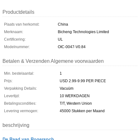
Productdetails
Plaats van herkomst:
China
Merknaam:
Bicheng Technologies Limited
Certificering:
UL
Modelnummer:
OIC-0047-V0.84
Betalen & Verzenden Algemene voorwaarden
Min. bestelaantal:
1
Prijs:
USD 2.99-9.99 PER PIECE
Verpakking Details:
Vacuüm
Levertijd:
10 WERKDAGEN
Betalingscondities:
T/T, Western Union
Levering vermogen:
45000 Stukken per Maand
beschrijving
De Raad van Rogerspcb