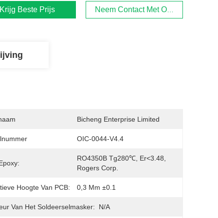
Krijg Beste Prijs
Neem Contact Met Ons Op
ijving
naam
Bicheng Enterprise Limited
lnummer
OIC-0044-V4.4
RO4350B Tg280℃, Er<3.48, 
Epoxy:
Rogers Corp.
itieve Hoogte Van PCB:
0,3 Mm ±0.1
eur Van Het Soldeerselmasker:
N/A