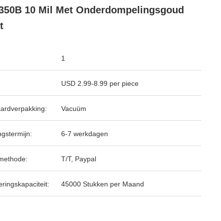
50B 10 Mil Met Onderdompelingsgoud
t
1
USD 2.99-8.99 per piece
ardverpakking:
Vacuüm
ngstermijn:
6-7 werkdagen
methode:
T/T, Paypal
ringskapaciteit:
45000 Stukken per Maand