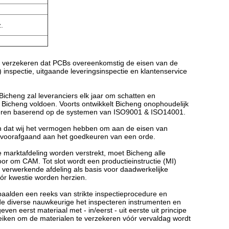
.
e verzekeren dat PCBs overeenkomstig de eisen van de
 inspectie, uitgaande leveringsinspectie en klantenservice
cheng zal leveranciers elk jaar om schatten en
Bicheng voldoen. Voorts ontwikkelt Bicheng onophoudelijk
beteren baserend op de systemen van ISO9001 & ISO14001.
gen dat wij het vermogen hebben om aan de eisen van
en voorafgaand aan het goedkeuren van een orde.
 marktafdeling worden verstrekt, moet Bicheng alle
or om CAM. Tot slot wordt een productieinstructie (MI)
verwerkende afdeling als basis voor daadwerkelijke
óór kwestie worden herzien.
paalden een reeks van strikte inspectieprocedure en
de diverse nauwkeurige het inspecteren instrumenten en
en eerst materiaal met - in/eerst - uit eerste uit principe
reiken om de materialen te verzekeren vóór vervaldag wordt