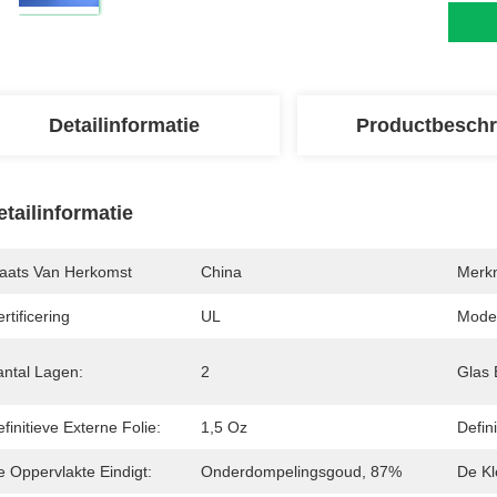
Detailinformatie
Productbeschr
etailinformatie
laats Van Herkomst
China
Merk
rtificering
UL
Mode
antal Lagen:
2
Glas 
finitieve Externe Folie:
1,5 Oz
Defin
e Oppervlakte Eindigt:
Onderdompelingsgoud, 87%
De Kl