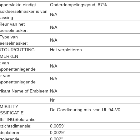
ppervlakte eindigt
Onderdompelingsgoud, 87%
soldeerselmasker is van
N/A
assing:
leur van het
N/A
deerselmasker:
 Type van
N/A
deerselmasker:
NTOUR/CUTTING
Het verpletteren
 MERKEN
t van
N/A
ponentenlegende
r van
N/A
ponentenlegende
rikant Name of Embleem:
N/A
Nr
MIBILITY
De Goedkeuring min. van UL 94-V0.
SSIFICATIE
ETINGStolerantie
zichtsdimensie:
0,0059“
dsplateren:
0,0029“
tolerantie:
0,002“