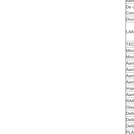
Aan
De o
Com
Doo
LAA
TE
Min
Min
Aant
Aant
Aan
Aant
Impe
Aan
RAA
Gla
Defi
Defi
Defi
PLA