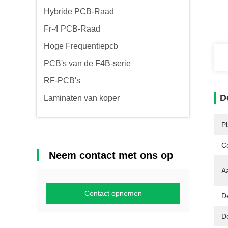
Hybride PCB-Raad
Fr-4 PCB-Raad
Hoge Frequentiepcb
PCB's van de F4B-serie
RF-PCB's
D
Laminaten van koper
P
Ce
Neem contact met ons op
A
Contact opnemen
De
D