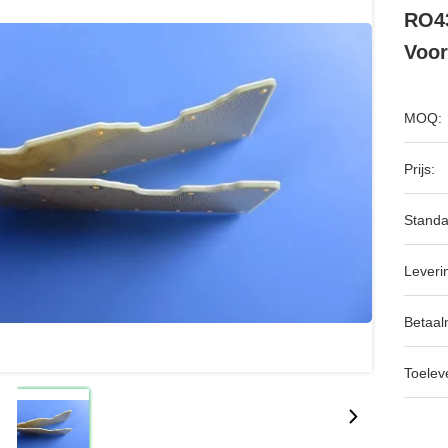
RO43
Voor
MOQ:
Prijs:
Standa
Leveri
Betaal
Toeleve