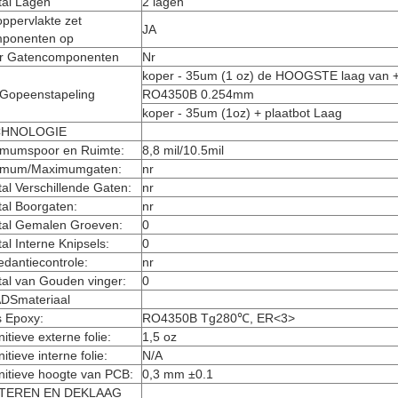
tal Lagen
2 lagen
ppervlakte zet
JA
ponenten op
r Gatencomponenten
Nr
koper - 35um (1 oz) de HOOGSTE laag van +
Gopeenstapeling
RO4350B 0.254mm
koper - 35um (1oz) + plaatbot Laag
CHNOLOGIE
imumspoor en Ruimte:
8,8 mil/10.5mil
imum/Maximumgaten:
nr
al Verschillende Gaten:
nr
al Boorgaten:
nr
tal Gemalen Groeven:
0
al Interne Knipsels:
0
dantiecontrole:
nr
tal van Gouden vinger:
0
DSmateriaal
s Epoxy:
RO4350B Tg280℃, ER<3>
nitieve externe folie:
1,5 oz
nitieve interne folie:
N/A
nitieve hoogte van PCB:
0,3 mm ±0.1
TEREN EN DEKLAAG