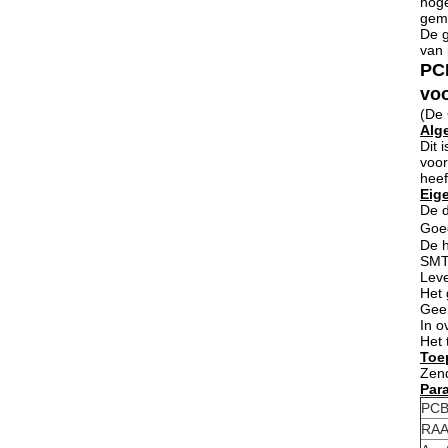
hoge
geme
De g
van 
PC
voo
(De 
Alg
Dit 
voor
heef
Eig
De d
Goe
De h
SMT-
Leve
Het 
Geen
In 
Het 
Toe
Zend
Par
PC
RAA