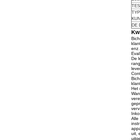
TES
TYP
KU
DE 
Kwa
Bich
klan
enz.
Eval
De l
rang
leve
Cont
Bich
klan
Het 
Wann
vere
gepr
verv
Inko
Alle
inst
appa
uit,
uitg