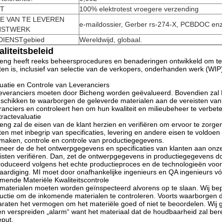
T
100% elektrotest vroegere verzending
E VAN TE LEVEREN
e-maildossier, Gerber rs-274-X, PCBDOC enz
NSTWERK
DIENSTgebied
Wereldwijd, globaal.
liteitsbeleid
eng heeft reeks beheersprocedures en benaderingen ontwikkeld om t
ten is, inclusief van selectie van de verkopers, onderhanden werk (WIP)
uatie en Controle van Leveranciers
everanciers moeten door Bicheng worden geëvalueerd. Bovendien zal Bi
schikken te waarborgen de geleverde materialen aan de vereisten van 
ranciers en controleert hen om hun kwaliteit en milieubeheer te ver
ractevaluatie
eng zal de eisen van de klant herzien en verifiëren om ervoor te zor
ten met inbegrip van specificaties, levering en andere eisen te voldo
maken, controle en controle van productiegegevens.
eer de de het ontwerpgegevens en specificaties van klanten aan onze
isten verifiëren. Dan, zet de ontwerpgegevens in productiegegevens do
oduceerd volgens het echte productieproces en de technologieën voor 
aardiging. MI moet door onafhankelijke ingenieurs en QA ingenieurs v
mende Materiële Kwaliteitscontrole
 materialen moeten worden geïnspecteerd alvorens op te slaan. Wij be
ructie om de inkomende materialen te controleren. Voorts waarborgen 
raten het vermogen om het materiële goed of niet te beoordelen. Wij gev
 en verspreiden „alarm“ want het materiaal dat de houdbaarheid zal be
eput.