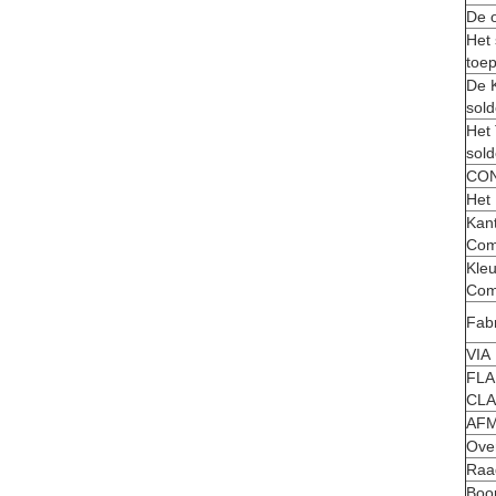
De o
Het 
toep
De K
sol
Het
sol
CO
Het
Kan
Com
Kleu
Com
Fab
VIA
FLA
CLA
AFM
Over
Raa
Boor