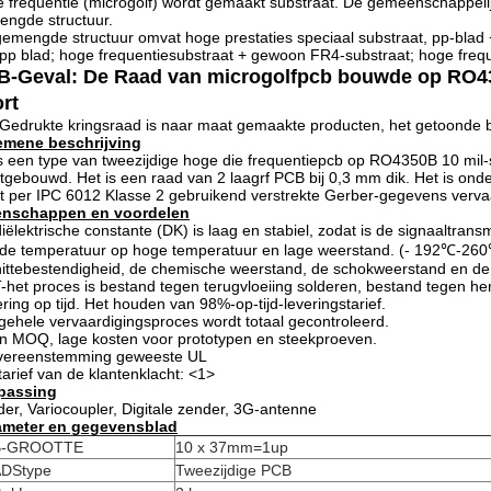
 frequentie (microgolf) wordt gemaakt substraat. De gemeenschappelijk
ngde structuur.
emengde structuur omvat hoge prestaties speciaal substraat, pp-bla
pp blad; hoge frequentiesubstraat + gewoon FR4-substraat; hoge frequ
B-Geval: De Raad van microgolfpcb bouwde op RO4
rt
Gedrukte kringsraad is naar maat gemaakte producten, het getoonde be
emene beschrijving
is een type van tweezijdige hoge die frequentiepcb op RO4350B 10 mil
tgebouwd. Het is een raad van 2 laagrf PCB bij 0,3 mm dik. Het is on
t per IPC 6012 Klasse 2 gebruikend verstrekte Gerber-gegevens vervaa
enschappen en voordelen
iëlektrische constante (DK) is laag en stabiel, zodat is de signaaltrans
de temperatuur op hoge temperatuur en lage weerstand. (- 192℃-26
ittebestendigheid, de chemische weerstand, de schokweerstand en de s
het proces is bestand tegen terugvloeiing solderen, bestand tegen he
ring op tijd. Het houden van 98%-op-tijd-leveringstarief.
gehele vervaardigingsproces wordt totaal gecontroleerd.
 MOQ, lage kosten voor prototypen en steekproeven.
overeenstemming geweeste UL
tarief van de klantenklacht: <1>
passing
er, Variocoupler, Digitale zender, 3G-antenne
ameter en gegevensblad
B-GROOTTE
10 x 37mm=1up
DStype
Tweezijdige PCB