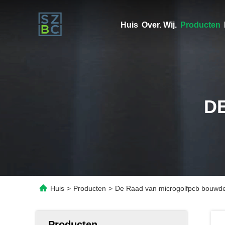
Huis
Over. Wij.
Producten
D
Huis
>
Producten
>
De Raad van microgolfpcb bouwd
Producten