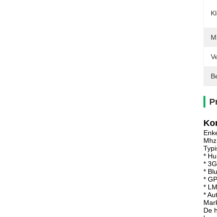
K
Mi
Ve
Be
P
Kor
Enke
Mhz 
Typi
* Hu
* 3
* Bl
* G
* L
* Au
Mark
De h