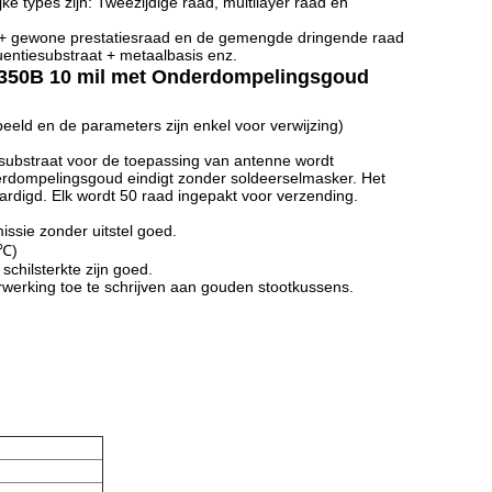
e types zijn: Tweezijdige raad, multilayer raad en
d + gewone prestatiesraad en de gemengde dringende raad
entiesubstraat + metaalbasis enz.
350B 10 mil met Onderdompelingsgoud
eld en de parameters zijn enkel voor verwijzing)
-substraat voor de toepassing van antenne wordt
derdompelingsgoud eindigt zonder soldeerselmasker. Het
rdigd. Elk wordt 50 raad ingepakt voor verzending.
missie zonder uitstel goed.
0℃)
chilsterkte zijn goed.
rwerking toe te schrijven aan gouden stootkussens.