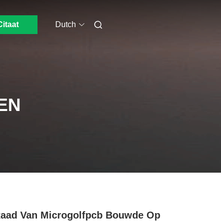
Citaat
Dutch
EN
aad Van Microgolfpcb Bouwde Op