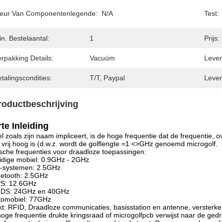
leur Van Componentenlegende:
N/A
Test:
n. Bestelaantal:
1
Prijs:
rpakking Details:
Vacuüm
Levert
talingscondities:
T/T, Paypal
Lever
roductbeschrijving
te Inleiding
l zoals zijn naam impliceert, is de hoge frequentie dat de frequentie,
vrij hoog is (d.w.z. wordt de golflengte =1 <>GHz genoemd microgolf.
sche frequenties voor draadloze toepassingen:
idige mobiel: 0.9GHz - 2GHz
G-systemen: 2.5GHz
uetooth: 2.5GHz
PS: 12.6GHz
MDS: 24GHz en 40GHz
tomobiel: 77GHz
t: RFID, Draadloze communicaties, basisstation en antenne, versterker
oge frequentie drukte kringsraad of microgolfpcb verwijst naar de gedr