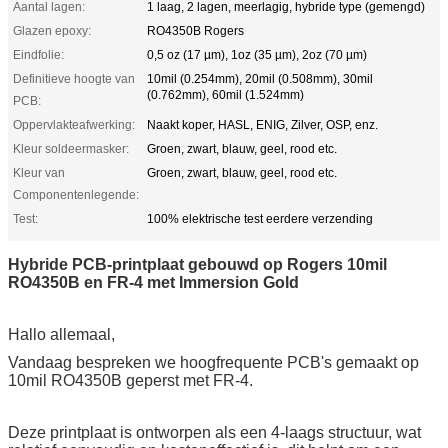
Aantal lagen:
1 laag, 2 lagen, meerlagig, hybride type (gemengd)
Glazen epoxy:
RO4350B Rogers
Eindfolie:
0,5 oz (17 µm), 1oz (35 µm), 2oz (70 µm)
Definitieve hoogte van
10mil (0.254mm), 20mil (0.508mm), 30mil
(0.762mm), 60mil (1.524mm)
PCB:
Oppervlakteafwerking:
Naakt koper, HASL, ENIG, Zilver, OSP, enz.
Kleur soldeermasker:
Groen, zwart, blauw, geel, rood etc.
Kleur van
Groen, zwart, blauw, geel, rood etc.
Componentenlegende:
Test:
100% elektrische test eerdere verzending
Hybride PCB-printplaat gebouwd op Rogers 10mil
RO4350B en FR-4 met Immersion Gold
Hallo allemaal,
Vandaag bespreken we hoogfrequente PCB's gemaakt op
10mil RO4350B geperst met FR-4.
Deze printplaat is ontworpen als een 4-laags structuur, wat