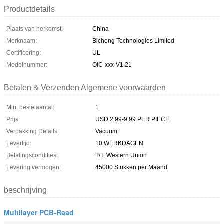
Productdetails
Plaats van herkomst:
China
Merknaam:
Bicheng Technologies Limited
Certificering:
UL
Modelnummer:
OIC-xxx-V1.21
Betalen & Verzenden Algemene voorwaarden
Min. bestelaantal:
1
Prijs:
USD 2.99-9.99 PER PIECE
Verpakking Details:
Vacuüm
Levertijd:
10 WERKDAGEN
Betalingscondities:
T/T, Western Union
Levering vermogen:
45000 Stukken per Maand
beschrijving
Multilayer PCB-Raad